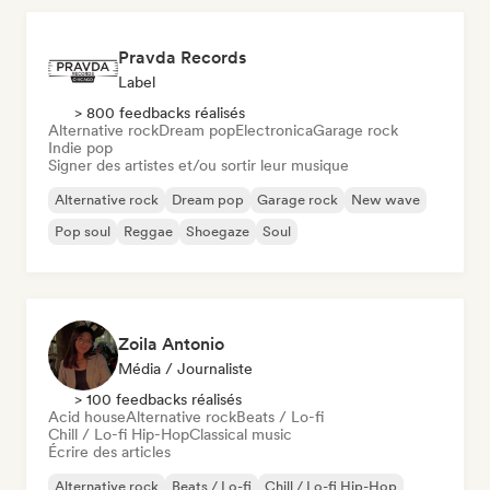
Pravda Records
Label
> 800 feedbacks réalisés
Alternative rock
Dream pop
Electronica
Garage rock
Indie pop
Signer des artistes et/ou sortir leur musique
Alternative rock
Dream pop
Garage rock
New wave
Pop soul
Reggae
Shoegaze
Soul
Zoila Antonio
Média / Journaliste
> 100 feedbacks réalisés
Acid house
Alternative rock
Beats / Lo-fi
Chill / Lo-fi Hip-Hop
Classical music
Écrire des articles
Alternative rock
Beats / Lo-fi
Chill / Lo-fi Hip-Hop