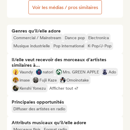
Voir les médias / pros similaires
Genres qu’il/elle adore
Commercial / Mainstream
Dance pop
Electronica
Musique industrielle
Pop international
K-Pop/J-Pop
Il/elle veut recevoir des morceaux d’artistes
similaires à…
Vaundy
natori
Mrs. GREEN APPLE
Ado
imase
Fujii Kaze
Omoinotake
Kenshi Yonezu
Afficher tout +7
Principales opportunités
Diffuser des artistes en radio
Attributs musicaux qu’il/elle adore
Morceaux finis
Format radio