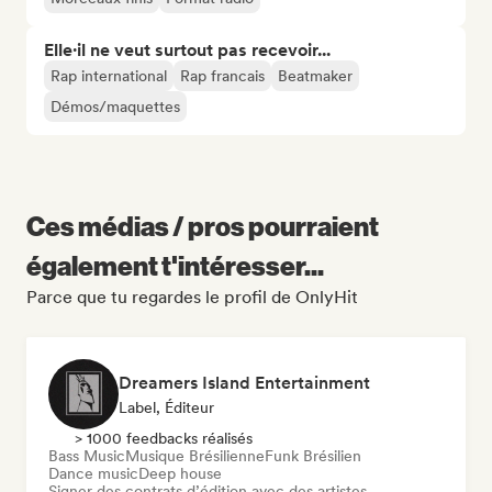
Elle·il ne veut surtout pas recevoir...
Rap international
Rap francais
Beatmaker
Démos/maquettes
Ces médias / pros pourraient
également t'intéresser...
Parce que tu regardes le profil de OnlyHit
Dreamers Island Entertainment
Label, Éditeur
> 1000 feedbacks réalisés
Bass Music
Musique Brésilienne
Funk Brésilien
Dance music
Deep house
Signer des contrats d’édition avec des artistes