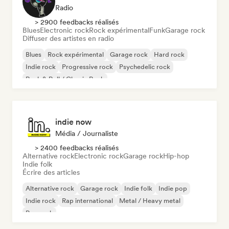
Radio
> 2900 feedbacks réalisés
Blues
Electronic rock
Rock expérimental
Funk
Garage rock
Diffuser des artistes en radio
Blues
Rock expérimental
Garage rock
Hard rock
Indie rock
Progressive rock
Psychedelic rock
Rock & Roll / Classic Rock
indie now
Média / Journaliste
> 2400 feedbacks réalisés
Alternative rock
Electronic rock
Garage rock
Hip-hop
Indie folk
Écrire des articles
Alternative rock
Garage rock
Indie folk
Indie pop
Indie rock
Rap international
Metal / Heavy metal
Pop rock