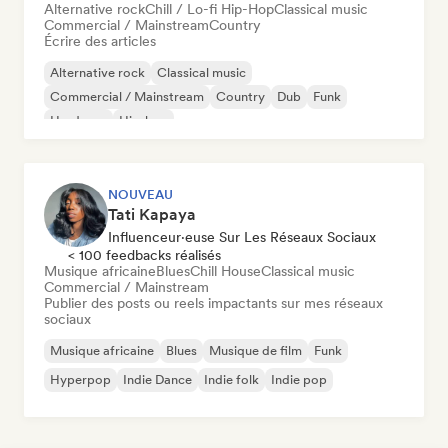
Alternative rock
Chill / Lo-fi Hip-Hop
Classical music
Commercial / Mainstream
Country
Écrire des articles
Alternative rock
Classical music
Commercial / Mainstream
Country
Dub
Funk
Hardcore
Hip-hop
NOUVEAU
Tati Kapaya
Influenceur·euse Sur Les Réseaux Sociaux
< 100 feedbacks réalisés
Musique africaine
Blues
Chill House
Classical music
Commercial / Mainstream
Publier des posts ou reels impactants sur mes réseaux
sociaux
Musique africaine
Blues
Musique de film
Funk
Hyperpop
Indie Dance
Indie folk
Indie pop