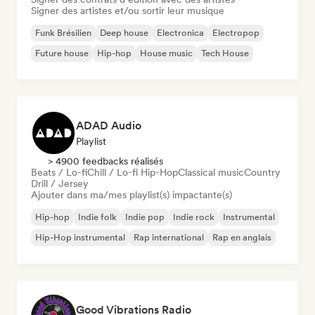
Signer des artistes et/ou sortir leur musique
Funk Brésilien
Deep house
Electronica
Electropop
Future house
Hip-hop
House music
Tech House
ADAD Audio
Playlist
> 4900 feedbacks réalisés
Beats / Lo-fi
Chill / Lo-fi Hip-Hop
Classical music
Country
Drill / Jersey
Ajouter dans ma/mes playlist(s) impactante(s)
Hip-hop
Indie folk
Indie pop
Indie rock
Instrumental
Hip-Hop instrumental
Rap international
Rap en anglais
Good Vibrations Radio