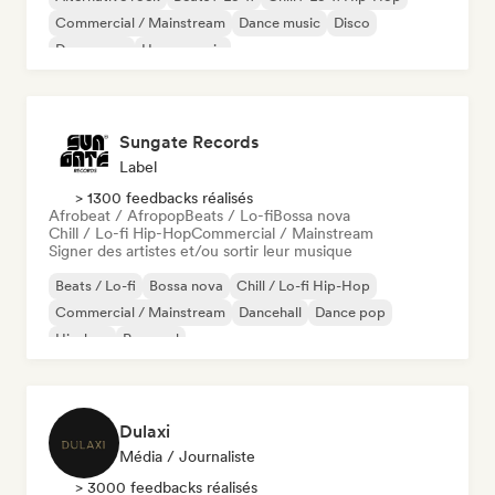
Commercial / Mainstream
Dance music
Disco
Dream pop
House music
Sungate Records
Label
> 1300 feedbacks réalisés
Afrobeat / Afropop
Beats / Lo-fi
Bossa nova
Chill / Lo-fi Hip-Hop
Commercial / Mainstream
Signer des artistes et/ou sortir leur musique
Beats / Lo-fi
Bossa nova
Chill / Lo-fi Hip-Hop
Commercial / Mainstream
Dancehall
Dance pop
Hip-hop
Pop soul
Dulaxi
Média / Journaliste
> 3000 feedbacks réalisés