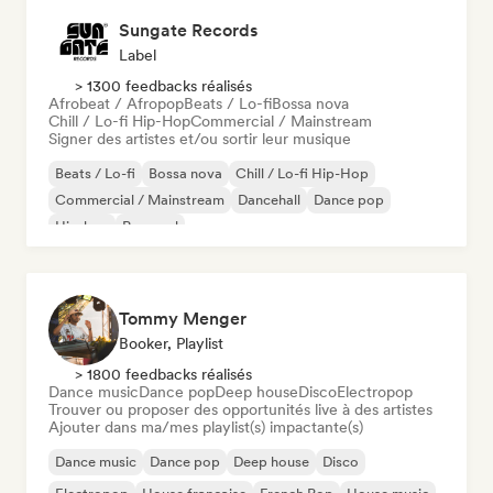
Sungate Records
Label
> 1300 feedbacks réalisés
Afrobeat / Afropop
Beats / Lo-fi
Bossa nova
Chill / Lo-fi Hip-Hop
Commercial / Mainstream
Signer des artistes et/ou sortir leur musique
Beats / Lo-fi
Bossa nova
Chill / Lo-fi Hip-Hop
Commercial / Mainstream
Dancehall
Dance pop
Hip-hop
Pop soul
Tommy Menger
Booker, Playlist
> 1800 feedbacks réalisés
Dance music
Dance pop
Deep house
Disco
Electropop
Trouver ou proposer des opportunités live à des artistes
Ajouter dans ma/mes playlist(s) impactante(s)
Dance music
Dance pop
Deep house
Disco