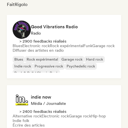
FaitRigolo
Good Vibrations Radio
Radio
> 2900 feedbacks réalisés
Blues
Electronic rock
Rock expérimental
Funk
Garage rock
Diffuser des artistes en radio
Blues
Rock expérimental
Garage rock
Hard rock
Indie rock
Progressive rock
Psychedelic rock
Rock & Roll / Classic Rock
indie now
Média / Journaliste
> 2400 feedbacks réalisés
Alternative rock
Electronic rock
Garage rock
Hip-hop
Indie folk
Écrire des articles