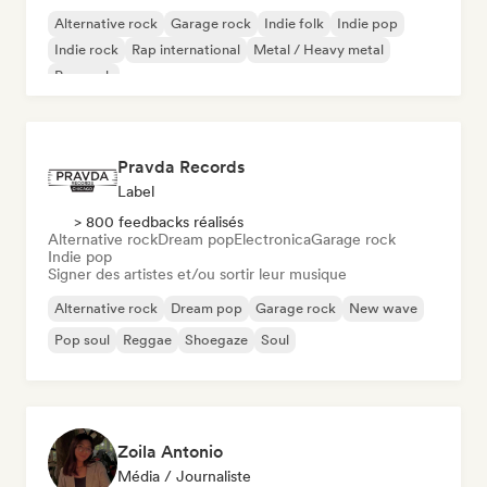
Alternative rock
Garage rock
Indie folk
Indie pop
Indie rock
Rap international
Metal / Heavy metal
Pop rock
Pravda Records
Label
> 800 feedbacks réalisés
Alternative rock
Dream pop
Electronica
Garage rock
Indie pop
Signer des artistes et/ou sortir leur musique
Alternative rock
Dream pop
Garage rock
New wave
Pop soul
Reggae
Shoegaze
Soul
Zoila Antonio
Média / Journaliste