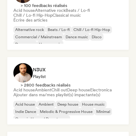
> 100 feedbacks réalisés
Acid house
Alternative rock
Beats / Lo-fi
Chill / Lo-fi Hip-Hop
Classical music
Écrire des articles
Alternative rock
Beats / Lo-fi
Chill / Lo-fi Hip-Hop
Commercial / Mainstream
Dance music
Disco
Dream pop
House music
N3UX
Playlist
> 2800 feedbacks réalisés
Acid house
Ambient
Chill out
Deep house
Electronica
Ajouter dans ma/mes playlist(s) impactante(s)
Acid house
Ambient
Deep house
House music
Indie Dance
Melodic & Progressive House
Minimal
Organic House / Downtempo