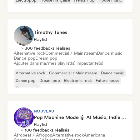
Electropop
House française
French Pop
House music
Timothy Tunes
Playlist
> 300 feedbacks réalisés
Alternative rock
Commercial / Mainstream
Dance music
Dance pop
Dream pop
Ajouter dans ma/mes playlist(s) impactante(s)
Alternative rock
Commercial / Mainstream
Dance music
Dance pop
Dream pop
Electronic rock
Future house
Garage rock
NOUVEAU
Pop Machine Mode 🤖 AI Music, Indie Pop & Dream Pop
Playlist
< 100 feedbacks réalisés
Afrobeat / Afropop
Alternative rock
Americana