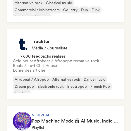
Alternative rock
Classical music
Commercial / Mainstream
Country
Dub
Funk
Hardcore
Hip-hop
Tracktor
Média / Journaliste
> 600 feedbacks réalisés
Acid house
Afrobeat / Afropop
Alternative rock
Beats / Lo-fi
Chill House
Écrire des articles
Afrobeat / Afropop
Alternative rock
Dance music
Dream pop
Electronic rock
Electropop
French Pop
Hip-hop
NOUVEAU
Pop Machine Mode 🤖 AI Music, Indie Pop & Dream Pop
Playlist