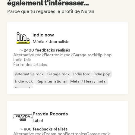
également t'intéresser...
Parce que tu regardes le profil de Nuran
indie now
Média / Journaliste
> 2400 feedbacks réalisés
Alternative rock
Electronic rock
Garage rock
Hip-hop
Indie folk
Écrire des articles
Alternative rock
Garage rock
Indie folk
Indie pop
Indie rock
Rap international
Metal / Heavy metal
Pop rock
Pravda Records
Label
> 800 feedbacks réalisés
Alternative rock
Dream pop
Electronica
Garage rock