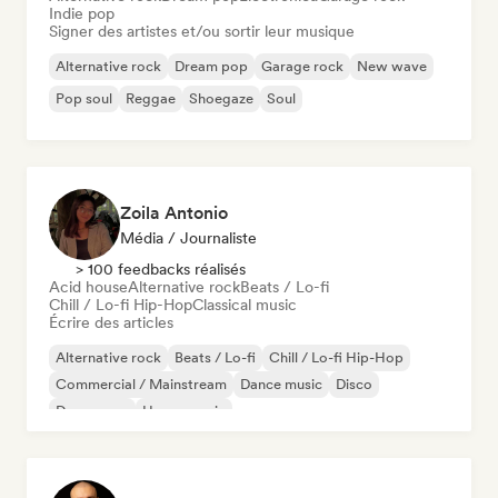
Indie pop
Signer des artistes et/ou sortir leur musique
Alternative rock
Dream pop
Garage rock
New wave
Pop soul
Reggae
Shoegaze
Soul
Zoila Antonio
Média / Journaliste
> 100 feedbacks réalisés
Acid house
Alternative rock
Beats / Lo-fi
Chill / Lo-fi Hip-Hop
Classical music
Écrire des articles
Alternative rock
Beats / Lo-fi
Chill / Lo-fi Hip-Hop
Commercial / Mainstream
Dance music
Disco
Dream pop
House music