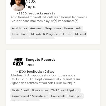
N3UX
Playlist
> 2800 feedbacks réalisés
Acid house
Ambient
Chill out
Deep house
Electronica
Ajouter dans ma/mes playlist(s) impactante(s)
Acid house
Ambient
Deep house
House music
Indie Dance
Melodic & Progressive House
Minimal
Organic House / Downtempo
Sungate Records
Label
> 1300 feedbacks réalisés
Afrobeat / Afropop
Beats / Lo-fi
Bossa nova
Chill / Lo-fi Hip-Hop
Commercial / Mainstream
Signer des artistes et/ou sortir leur musique
Beats / Lo-fi
Bossa nova
Chill / Lo-fi Hip-Hop
Commercial / Mainstream
Dancehall
Dance pop
Hip-hop
Pop soul