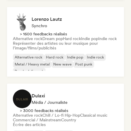
Lorenzo Lautz
Synchro
> 1600 feedbacks réalisés
Alternative rock
Dream pop
Hard rock
Indie pop
Indie rock
Représenter des artistes ou leur musique pour
l’image/films/publicités
Alternative rock
Hard rock
Indie pop
Indie rock
Metal / Heavy metal
New wave
Post punk
Psychedelic rock
Dulaxi
Média / Journaliste
> 3000 feedbacks réalisés
Alternative rock
Chill / Lo-fi Hip-Hop
Classical music
Commercial / Mainstream
Country
Écrire des articles