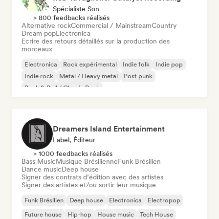
Spécialiste Son
> 800 feedbacks réalisés
Alternative rock
Commercial / Mainstream
Country
Dream pop
Electronica
Ecrire des retours détaillés sur la production des
morceaux
Electronica
Rock expérimental
Indie folk
Indie pop
Indie rock
Metal / Heavy metal
Post punk
Rock & Roll / Classic Rock
Dreamers Island Entertainment
Label, Éditeur
> 1000 feedbacks réalisés
Bass Music
Musique Brésilienne
Funk Brésilien
Dance music
Deep house
Signer des contrats d’édition avec des artistes
Signer des artistes et/ou sortir leur musique
Funk Brésilien
Deep house
Electronica
Electropop
Future house
Hip-hop
House music
Tech House