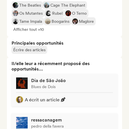
The Beatles
Cage The Elephant
Os Mutantes
Rubel
O Terno
Tame Impala
Boogarins
Maglore
Afficher tout +10
Principales opportunités
Écrire des articles
Il/elle leur a récemment proposé des
opportunités…
Dia de São João
Blues de Dois
A écrit un article
ressacanagem
pedro della favera