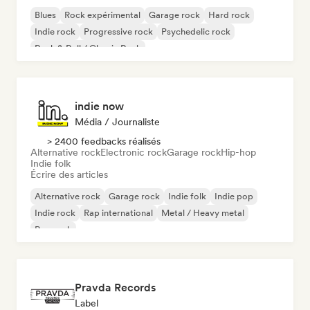
Blues
Rock expérimental
Garage rock
Hard rock
Indie rock
Progressive rock
Psychedelic rock
Rock & Roll / Classic Rock
indie now
Média / Journaliste
> 2400 feedbacks réalisés
Alternative rock
Electronic rock
Garage rock
Hip-hop
Indie folk
Écrire des articles
Alternative rock
Garage rock
Indie folk
Indie pop
Indie rock
Rap international
Metal / Heavy metal
Pop rock
Pravda Records
Label