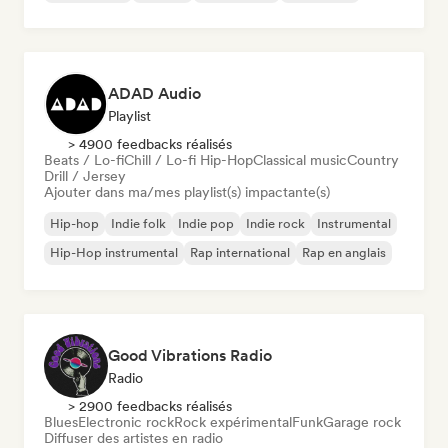
ADAD Audio
Playlist
> 4900 feedbacks réalisés
Beats / Lo-fi
Chill / Lo-fi Hip-Hop
Classical music
Country
Drill / Jersey
Ajouter dans ma/mes playlist(s) impactante(s)
Hip-hop
Indie folk
Indie pop
Indie rock
Instrumental
Hip-Hop instrumental
Rap international
Rap en anglais
Good Vibrations Radio
Radio
> 2900 feedbacks réalisés
Blues
Electronic rock
Rock expérimental
Funk
Garage rock
Diffuser des artistes en radio