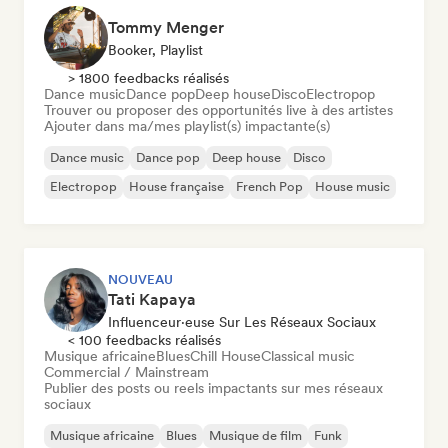
Tommy Menger
Booker, Playlist
> 1800 feedbacks réalisés
Dance music
Dance pop
Deep house
Disco
Electropop
Trouver ou proposer des opportunités live à des artistes
Ajouter dans ma/mes playlist(s) impactante(s)
Dance music
Dance pop
Deep house
Disco
Electropop
House française
French Pop
House music
NOUVEAU
Tati Kapaya
Influenceur·euse Sur Les Réseaux Sociaux
< 100 feedbacks réalisés
Musique africaine
Blues
Chill House
Classical music
Commercial / Mainstream
Publier des posts ou reels impactants sur mes réseaux
sociaux
Musique africaine
Blues
Musique de film
Funk