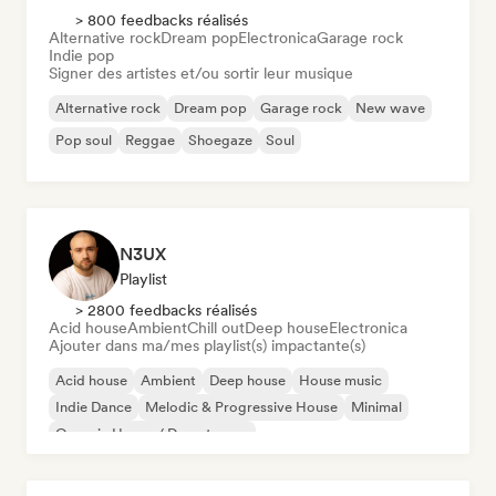
> 800 feedbacks réalisés
Alternative rock
Dream pop
Electronica
Garage rock
Indie pop
Signer des artistes et/ou sortir leur musique
Alternative rock
Dream pop
Garage rock
New wave
Pop soul
Reggae
Shoegaze
Soul
N3UX
Playlist
> 2800 feedbacks réalisés
Acid house
Ambient
Chill out
Deep house
Electronica
Ajouter dans ma/mes playlist(s) impactante(s)
Acid house
Ambient
Deep house
House music
Indie Dance
Melodic & Progressive House
Minimal
Organic House / Downtempo