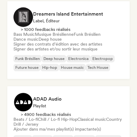
Dreamers Island Entertainment
Label, Éditeur
> 1000 feedbacks réalisés
Bass Music
Musique Brésilienne
Funk Brésilien
Dance music
Deep house
Signer des contrats d’édition avec des artistes
Signer des artistes et/ou sortir leur musique
Funk Brésilien
Deep house
Electronica
Electropop
Future house
Hip-hop
House music
Tech House
ADAD Audio
Playlist
> 4900 feedbacks réalisés
Beats / Lo-fi
Chill / Lo-fi Hip-Hop
Classical music
Country
Drill / Jersey
Ajouter dans ma/mes playlist(s) impactante(s)