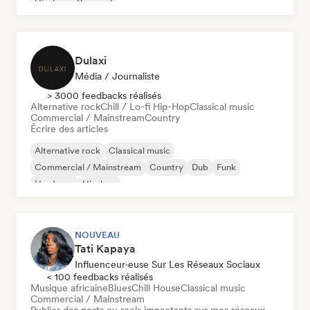
Hip-hop
Pop soul
Dulaxi
Média / Journaliste
> 3000 feedbacks réalisés
Alternative rock
Chill / Lo-fi Hip-Hop
Classical music
Commercial / Mainstream
Country
Écrire des articles
Alternative rock
Classical music
Commercial / Mainstream
Country
Dub
Funk
Hardcore
Hip-hop
NOUVEAU
Tati Kapaya
Influenceur·euse Sur Les Réseaux Sociaux
< 100 feedbacks réalisés
Musique africaine
Blues
Chill House
Classical music
Commercial / Mainstream