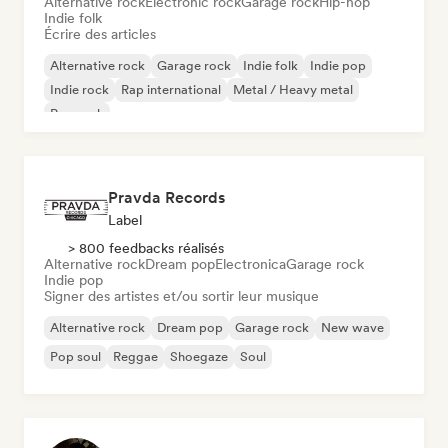
Alternative rock
Electronic rock
Garage rock
Hip-hop
Indie folk
Écrire des articles
Alternative rock
Garage rock
Indie folk
Indie pop
Indie rock
Rap international
Metal / Heavy metal
Pop rock
Pravda Records
Label
> 800 feedbacks réalisés
Alternative rock
Dream pop
Electronica
Garage rock
Indie pop
Signer des artistes et/ou sortir leur musique
Alternative rock
Dream pop
Garage rock
New wave
Pop soul
Reggae
Shoegaze
Soul