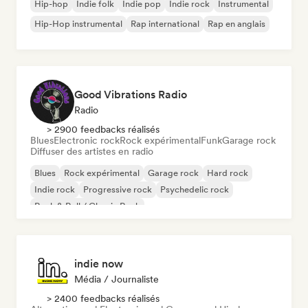
Hip-hop
Indie folk
Indie pop
Indie rock
Instrumental
Hip-Hop instrumental
Rap international
Rap en anglais
Good Vibrations Radio
Radio
> 2900 feedbacks réalisés
Blues
Electronic rock
Rock expérimental
Funk
Garage rock
Diffuser des artistes en radio
Blues
Rock expérimental
Garage rock
Hard rock
Indie rock
Progressive rock
Psychedelic rock
Rock & Roll / Classic Rock
indie now
Média / Journaliste
> 2400 feedbacks réalisés