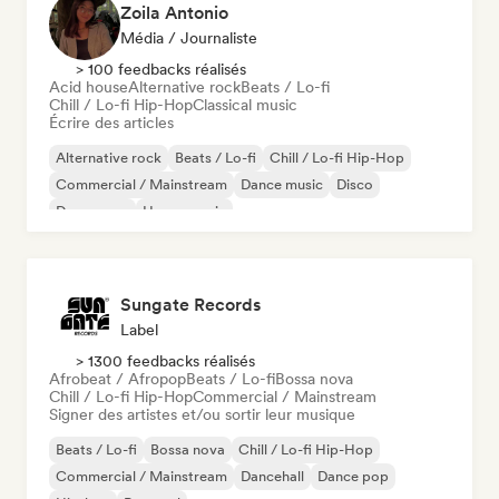
Zoila Antonio
Média / Journaliste
> 100 feedbacks réalisés
Acid house
Alternative rock
Beats / Lo-fi
Chill / Lo-fi Hip-Hop
Classical music
Écrire des articles
Alternative rock
Beats / Lo-fi
Chill / Lo-fi Hip-Hop
Commercial / Mainstream
Dance music
Disco
Dream pop
House music
Sungate Records
Label
> 1300 feedbacks réalisés
Afrobeat / Afropop
Beats / Lo-fi
Bossa nova
Chill / Lo-fi Hip-Hop
Commercial / Mainstream
Signer des artistes et/ou sortir leur musique
Beats / Lo-fi
Bossa nova
Chill / Lo-fi Hip-Hop
Commercial / Mainstream
Dancehall
Dance pop