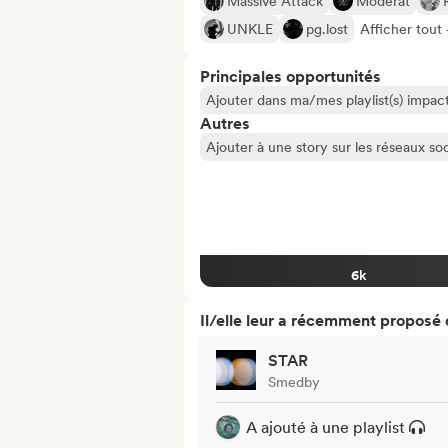
Massive Attack
Moderat
UNKLE
pg.lost
Afficher tout
Principales opportunités
Ajouter dans ma/mes playlist(s) impact
Autres
Ajouter à une story sur les réseaux so
6k
Il/elle leur a récemment proposé
STAR
Smedby
A ajouté à une playlist