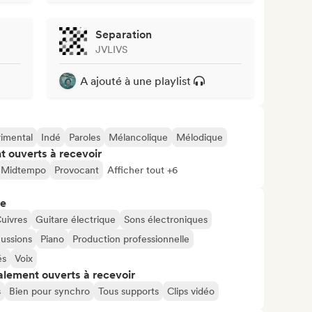
Separation
JVLIVS
A ajouté à une playlist
imental
Indé
Paroles
Mélancolique
Mélodique
t ouverts à recevoir
Midtempo
Provocant
Afficher tout +6
re
uivres
Guitare électrique
Sons électroniques
ussions
Piano
Production professionnelle
és
Voix
alement ouverts à recevoir
s
Bien pour synchro
Tous supports
Clips vidéo