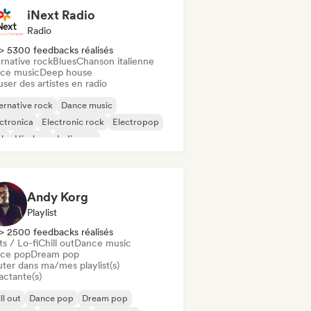
iNext Radio
Radio
> 5300 feedbacks réalisés
rnative rock
Blues
Chanson italienne
ce music
Deep house
user des artistes en radio
ernative rock
Dance music
ctronica
Electronic rock
Electropop
nk
Hip-hop
Indie pop
Andy Korg
Playlist
> 2500 feedbacks réalisés
s / Lo-fi
Chill out
Dance music
ce pop
Dream pop
uter dans ma/mes playlist(s)
actante(s)
ll out
Dance pop
Dream pop