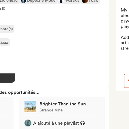
Radiohead
Depeche Mode
Worakls
Foals
 +10
My e
elec
psyc
play
ante(s)
Add 
ciaux
arti
str
 des opportunités…
Brighter Than the Sun
Strange Vine
A ajouté à une playlist