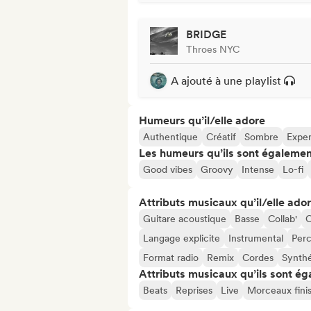
BRIDGE
Throes NYC
A ajouté à une playlist
Humeurs qu’il/elle adore
Authentique
Créatif
Sombre
Exper
Les humeurs qu’ils sont égalemen
Good vibes
Groovy
Intense
Lo-fi
Attributs musicaux qu’il/elle ado
Guitare acoustique
Basse
Collab'
C
Langage explicite
Instrumental
Perc
Format radio
Remix
Cordes
Synth
Attributs musicaux qu’ils sont ég
Beats
Reprises
Live
Morceaux fini