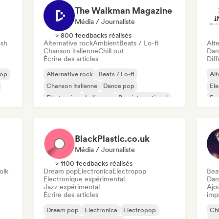
The Walkman Magazine
Média / Journaliste
> 800 feedbacks réalisés
ash
Alternative rock
Ambient
Beats / Lo-fi
Alte
Chanson italienne
Chill out
Dan
Écrire des articles
Diff
pop
Alternative rock
Beats / Lo-fi
Alt
Chanson italienne
Dance pop
Ele
Electronica
Indie pop
Pop international
Fu
Pop rock
BlackPlastic.co.uk
Média / Journaliste
> 1100 feedbacks réalisés
olk
Dream pop
Electronica
Electropop
Beat
Electronique expérimental
Dan
Jazz expérimental
Ajo
Écrire des articles
imp
Dream pop
Electronica
Electropop
Chi