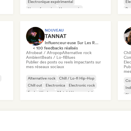
Electronique expérimental
Ele
House française
House music
Ps
Indie Dance
Nu-disco / Italo
NOUVEAU
TANNAT
Influenceur·euse Sur Les Réseaux Sociaux
< 100 feedbacks réalisés
Afrobeat / Afropop
Alternative rock
Chi
Ambient
Beats / Lo-fi
Blues
Com
Publier des posts ou reels impactants sur
Ele
mes réseaux sociaux
Publ
mes
Alternative rock
Chill / Lo-fi Hip-Hop
Co
Chill out
Electronica
Electronic rock
Ind
Funk
Hip-hop
Metal / Heavy metal
Sin
Chi