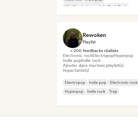
Hip-Hop instrumental
Punk Rock
Trip hop
Rewoken
Playlist
> 200 feedbacks réalisés
Electronic rock
Electropop
Hyperpop
Indie pop
Indie rock
Ajouter dans ma/mes playlist(s)
impactante(s)
Electropop
Indie pop
Electronic rock
Hyperpop
Indie rock
Trap