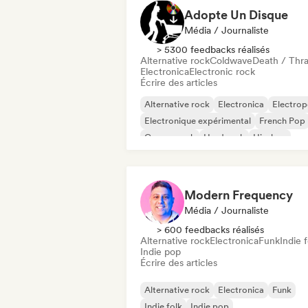
Adopte Un Disque
Média / Journaliste
> 5300 feedbacks réalisés
Alternative rock
Coldwave
Death / Thr
Electronica
Electronic rock
Écrire des articles
Alternative rock
Electronica
Electro
Electronique expérimental
French Pop
Garage rock
Hard rock
Hip-hop
Modern Frequency
Média / Journaliste
> 600 feedbacks réalisés
Alternative rock
Electronica
Funk
Indie f
Indie pop
Écrire des articles
Alternative rock
Electronica
Funk
Indie folk
Indie pop