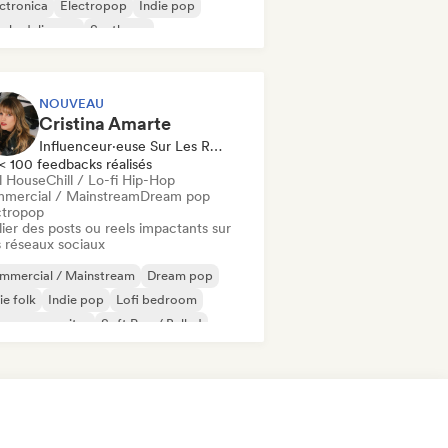
ctronica
Electropop
Indie pop
ychedelic pop
Synthpop
NOUVEAU
Cristina Amarte
Influenceur·euse Sur Les Réseaux Sociaux
< 100 feedbacks réalisés
ll House
Chill / Lo-fi Hip-Hop
mercial / Mainstream
Dream pop
ctropop
ier des posts ou reels impactants sur
 réseaux sociaux
mmercial / Mainstream
Dream pop
ie folk
Indie pop
Lofi bedroom
ger-songwriter
Soft Pop / Ballad
ll House