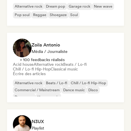
Alternative rock
Dream pop
Garage rock
New wave
Pop soul
Reggae
Shoegaze
Soul
Zoila Antonio
Média / Journaliste
> 100 feedbacks réalisés
Acid house
Alternative rock
Beats / Lo-fi
Chill / Lo-fi Hip-Hop
Classical music
Écrire des articles
Alternative rock
Beats / Lo-fi
Chill / Lo-fi Hip-Hop
Commercial / Mainstream
Dance music
Disco
Dream pop
House music
N3UX
Playlist