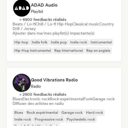
ADAD Audio
Playlist
> 4900 feedbacks réalisés
Beats / Lo-fi
Chill / Lo-fi Hip-Hop
Classical music
Country
Drill / Jersey
Ajouter dans ma/mes playlist(s) impactante(s)
Hip-hop
Indie folk
Indie pop
Indie rock
Instrumental
Hip-Hop instrumental
Rap international
Rap en anglais
Good Vibrations Radio
Radio
> 2900 feedbacks réalisés
Blues
Electronic rock
Rock expérimental
Funk
Garage rock
Diffuser des artistes en radio
Blues
Rock expérimental
Garage rock
Hard rock
Indie rock
Progressive rock
Psychedelic rock
Rock & Roll / Classic Rock