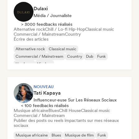
Dulaxi
Média / Journaliste
> 3000 feedbacks réalisés
Alternative rock
Chill / Lo-fi Hip-Hop
Classical music
Commercial / Mainstream
Country
Écrire des articles
Alternative rock
Classical music
Commercial / Mainstream
Country
Dub
Funk
Hardcore
Hip-hop
NOUVEAU
Tati Kapaya
Influenceur·euse Sur Les Réseaux Sociaux
< 100 feedbacks réalisés
Musique africaine
Blues
Chill House
Classical music
Commercial / Mainstream
Publier des posts ou reels impactants sur mes réseaux
sociaux
Musique africaine
Blues
Musique de film
Funk