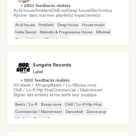
> 2800 feedbacks réalisés
Acid house
Ambient
Chill out
Deep house
Electronica
Ajouter dans ma/mes playlist(s) impactante(s)
Acid house
Ambient
Deep house
House music
Indie Dance
Melodic & Progressive House
Minimal
Organic House / Downtempo
Sungate Records
Label
> 1300 feedbacks réalisés
Afrobeat / Afropop
Beats / Lo-fi
Bossa nova
Chill / Lo-fi Hip-Hop
Commercial / Mainstream
Signer des artistes et/ou sortir leur musique
Beats / Lo-fi
Bossa nova
Chill / Lo-fi Hip-Hop
Commercial / Mainstream
Dancehall
Dance pop
Hip-hop
Pop soul