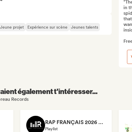
"The
in t
spid
that
wand
Jeune projet
Expérience sur scène
Jeunes talents
insi
Free
aient également t'intéresser...
Nereau Records
RAP FRANÇAIS 2026 🔥🇫🇷 (Way Records)
Playlist