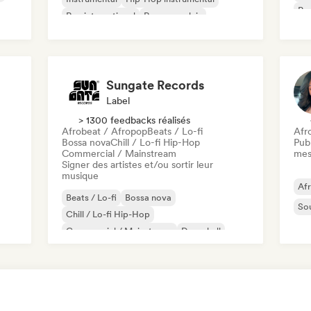
Psy
Rap international
Rap en anglais
Roc
Sungate Records
Label
> 1300 feedbacks réalisés
Afrobeat / Afropop
Beats / Lo-fi
Afr
Bossa nova
Chill / Lo-fi Hip-Hop
Publ
Commercial / Mainstream
mes
Signer des artistes et/ou sortir leur
musique
Af
Beats / Lo-fi
Bossa nova
So
Chill / Lo-fi Hip-Hop
Commercial / Mainstream
Dancehall
Dance pop
Hip-hop
Pop soul