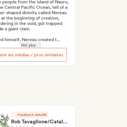
 people from the island of Nauru, 
he Central Pacific Ocean, tell of a 
er-shaped divinity called Nereau 
 at the beginning of creation, 
ering in the void, got trapped 
de a giant clam.

d himself, Nereau created t...
Voir plus
Voir les médias / pros similaires
Feedback détaillé
Rob Tavaglione/Catalyst Recording