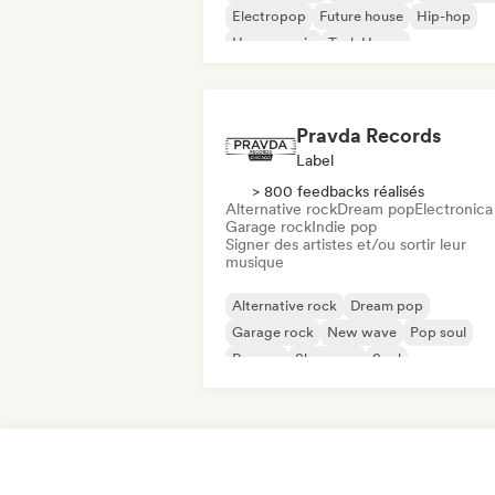
Electropop
Future house
Hip-hop
House music
Tech House
Pravda Records
Label
> 800 feedbacks réalisés
Alternative rock
Dream pop
Electronica
Garage rock
Indie pop
Signer des artistes et/ou sortir leur
musique
Alternative rock
Dream pop
Garage rock
New wave
Pop soul
Reggae
Shoegaze
Soul