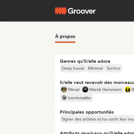
À propos
Genres qu’il/elle adore
Deep house
Minimal
Techno
Il/elle veut recevoir des morceaux
Weval
Marek Hemmann
B
trentemøller
Principales opportunités
Signer des artistes et/ou sortir leur m
Attributs musicaux qu’il/elle ado