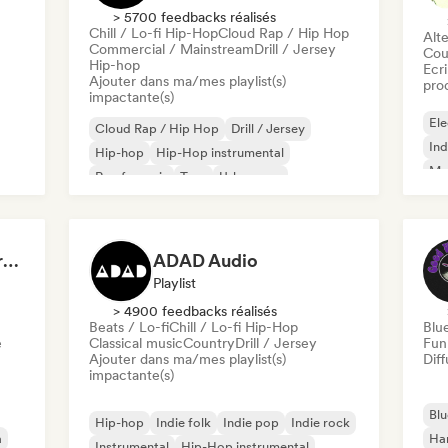
> 5700 feedbacks réalisés
Chill / Lo-fi Hip-Hop
Cloud Rap / Hip Hop
Alte
Commercial / Mainstream
Drill / Jersey
Cou
Hip-hop
Ecri
Ajouter dans ma/mes playlist(s)
pro
impactante(s)
Ele
Cloud Rap / Hip Hop
Drill / Jersey
Ind
Hip-hop
Hip-Hop instrumental
Met
Rap francais
Trap
Urban pop
Roc
Chill / Lo-fi Hip-Hop
Dreamers Island Entertainment
ADAD Audio
Playlist
> 4900 feedbacks réalisés
Beats / Lo-fi
Chill / Lo-fi Hip-Hop
Blu
e
Classical music
Country
Drill / Jersey
Fun
Ajouter dans ma/mes playlist(s)
Diff
impactante(s)
Blu
Hip-hop
Indie folk
Indie pop
Indie rock
a
Ha
Instrumental
Hip-Hop instrumental