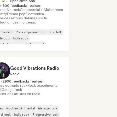
Spécialiste Son
> 800 feedbacks réalisés
rnative rock
Commercial / Mainstream
ntry
Dream pop
Electronica
re des retours détaillés sur la
duction des morceaux
ctronica
Rock expérimental
Indie folk
ie pop
Indie rock
al / Heavy metal
Post punk
k & Roll / Classic Rock
Good Vibrations Radio
Radio
> 2900 feedbacks réalisés
es
Electronic rock
Rock expérimental
k
Garage rock
user des artistes en radio
es
Rock expérimental
Garage rock
rd rock
Indie rock
Progressive rock