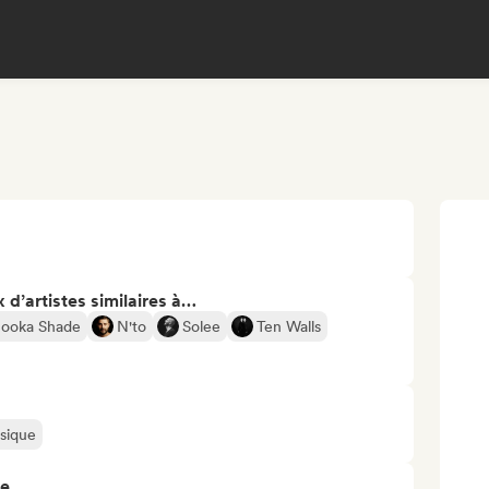
 d’artistes similaires à…
ooka Shade
N'to
Solee
Ten Walls
usique
re