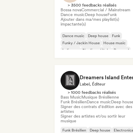
> 3500 feedbacks réalisés
Bossa nova
Commercial / Mainstream
Dance music
Deep house
Funk
Ajouter dans ma/mes playlist(s)
impactante(s)
Dance music
Deep house
Funk
Funky / Jackin House
House music
Indie pop
Nu-disco / Italo
Pop soul
Label, Éditeur
> 1000 feedbacks réalisés
Bass Music
Musique Brésilienne
Funk Brésilien
Dance music
Deep hous
Signer des contrats d’édition avec des
artistes
Signer des artistes et/ou sortir leur
musique
Funk Brésilien
Deep house
Electronic