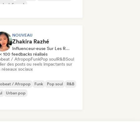
chedelic rock
k & Roll / Classic Rock
NOUVEAU
Zhakira Razhé
Influenceur·euse Sur Les Réseaux Sociaux
< 100 feedbacks réalisés
obeat / Afropop
Funk
Pop soul
R&B
Soul
ier des posts ou reels impactants sur
 réseaux sociaux
robeat / Afropop
Funk
Pop soul
R&B
ul
Urban pop