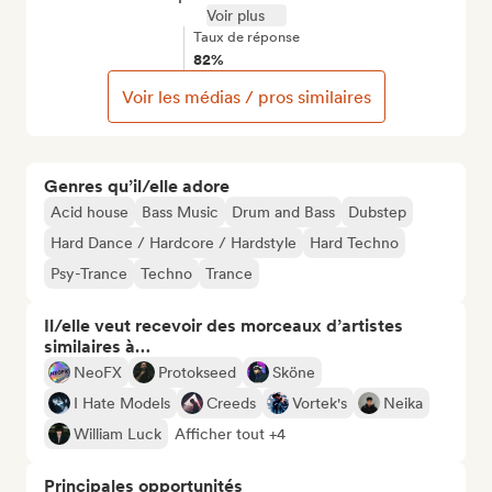
Voir plus
Taux de réponse
82%
Voir les médias / pros similaires
Genres qu’il/elle adore
Acid house
Bass Music
Drum and Bass
Dubstep
Hard Dance / Hardcore / Hardstyle
Hard Techno
Psy-Trance
Techno
Trance
Il/elle veut recevoir des morceaux d’artistes
similaires à…
NeoFX
Protokseed
Sköne
I Hate Models
Creeds
Vortek's
Neika
William Luck
Afficher tout +4
Principales opportunités