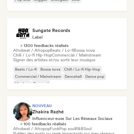
Sungate Records
Label
> 1300 feedbacks réalisés
Afrobeat / Afropop
Beats / Lo-fi
Bossa nova
Chill / Lo-fi Hip-Hop
Commercial / Mainstream
Signer des artistes et/ou sortir leur musique
Beats / Lo-fi
Bossa nova
Chill / Lo-fi Hip-Hop
Commercial / Mainstream
Dancehall
Dance pop
Hip-hop
Pop soul
NOUVEAU
Zhakira Razhé
Influenceur·euse Sur Les Réseaux Sociaux
< 100 feedbacks réalisés
Afrobeat / Afropop
Funk
Pop soul
R&B
Soul
Publier des posts ou reels impactants sur mes réseaux