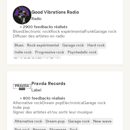
Good Vibrations Radio
Radio
> 2900 feedbacks réalisés
Blues
Electronic rock
Rock expérimental
Funk
Garage rock
Diffuser des artistes en radio
Blues
Rock expérimental
Garage rock
Hard rock
Indie rock
Progressive rock
Psychedelic rock
Rock & Roll / Classic Rock
Pravda Records
Label
> 800 feedbacks réalisés
Alternative rock
Dream pop
Electronica
Garage rock
Indie pop
Signer des artistes et/ou sortir leur musique
Alternative rock
Dream pop
Garage rock
New wave
Pop soul
Reggae
Shoegaze
Soul