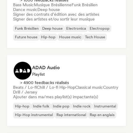
> 1000 feedbacks réalisés
Bass Music
Musique Brésilienne
Funk Brésilien
Dance music
Deep house
Signer des contrats d’édition avec des artistes
Signer des artistes et/ou sortir leur musique
Funk Brésilien
Deep house
Electronica
Electropop
Future house
Hip-hop
House music
Tech House
ADAD Audio
Playlist
> 4900 feedbacks réalisés
Beats / Lo-fi
Chill / Lo-fi Hip-Hop
Classical music
Country
Drill / Jersey
Ajouter dans ma/mes playlist(s) impactante(s)
Hip-hop
Indie folk
Indie pop
Indie rock
Instrumental
Hip-Hop instrumental
Rap international
Rap en anglais