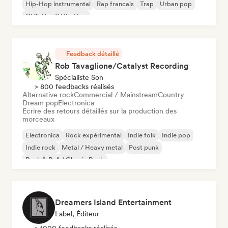
Hip-Hop instrumental
Rap francais
Trap
Urban pop
Chill / Lo-fi Hip-Hop
Feedback détaillé
Rob Tavaglione/Catalyst Recording
Spécialiste Son
> 800 feedbacks réalisés
Alternative rock
Commercial / Mainstream
Country
Dream pop
Electronica
Ecrire des retours détaillés sur la production des
morceaux
Electronica
Rock expérimental
Indie folk
Indie pop
Indie rock
Metal / Heavy metal
Post punk
Rock & Roll / Classic Rock
Dreamers Island Entertainment
Label, Éditeur