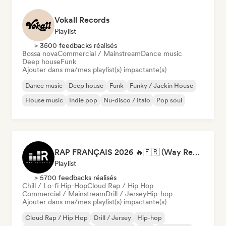
Vokall Records
Playlist
> 3500 feedbacks réalisés
Bossa nova
Commercial / Mainstream
Dance music
Deep house
Funk
Ajouter dans ma/mes playlist(s) impactante(s)
Dance music
Deep house
Funk
Funky / Jackin House
House music
Indie pop
Nu-disco / Italo
Pop soul
RAP FRANÇAIS 2026 🔥🇫🇷 (Way Records)
Playlist
> 5700 feedbacks réalisés
Chill / Lo-fi Hip-Hop
Cloud Rap / Hip Hop
Commercial / Mainstream
Drill / Jersey
Hip-hop
Ajouter dans ma/mes playlist(s) impactante(s)
Cloud Rap / Hip Hop
Drill / Jersey
Hip-hop