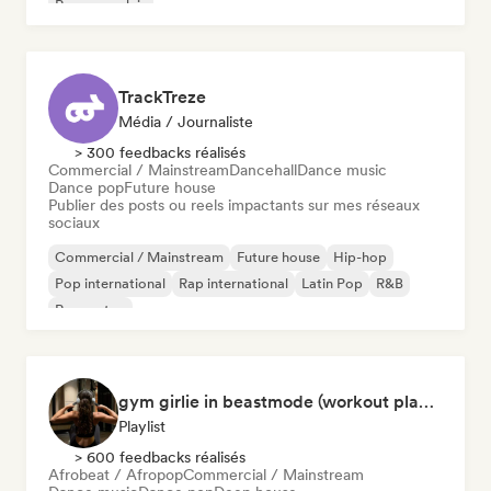
Rap en anglais
TrackTreze
Média / Journaliste
> 300 feedbacks réalisés
Commercial / Mainstream
Dancehall
Dance music
Dance pop
Future house
Publier des posts ou reels impactants sur mes réseaux
sociaux
Commercial / Mainstream
Future house
Hip-hop
Pop international
Rap international
Latin Pop
R&B
Reggaeton
gym girlie in beastmode (workout playlist) 💪🎀
Playlist
> 600 feedbacks réalisés
Afrobeat / Afropop
Commercial / Mainstream