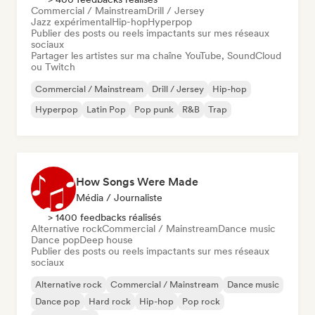
Commercial / Mainstream
Drill / Jersey
Jazz expérimental
Hip-hop
Hyperpop
Publier des posts ou reels impactants sur mes réseaux
sociaux
Partager les artistes sur ma chaîne YouTube, SoundCloud
ou Twitch
Commercial / Mainstream
Drill / Jersey
Hip-hop
Hyperpop
Latin Pop
Pop punk
R&B
Trap
How Songs Were Made
Média / Journaliste
> 1400 feedbacks réalisés
Alternative rock
Commercial / Mainstream
Dance music
Dance pop
Deep house
Publier des posts ou reels impactants sur mes réseaux
sociaux
Alternative rock
Commercial / Mainstream
Dance music
Dance pop
Hard rock
Hip-hop
Pop rock