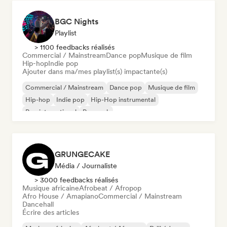
BGC Nights
Playlist
> 1100 feedbacks réalisés
Commercial / Mainstream
Dance pop
Musique de film
Hip-hop
Indie pop
Ajouter dans ma/mes playlist(s) impactante(s)
Commercial / Mainstream
Dance pop
Musique de film
Hip-hop
Indie pop
Hip-Hop instrumental
Pop international
Pop rock
GRUNGECAKE
Média / Journaliste
> 3000 feedbacks réalisés
Musique africaine
Afrobeat / Afropop
Afro House / Amapiano
Commercial / Mainstream
Dancehall
Écrire des articles