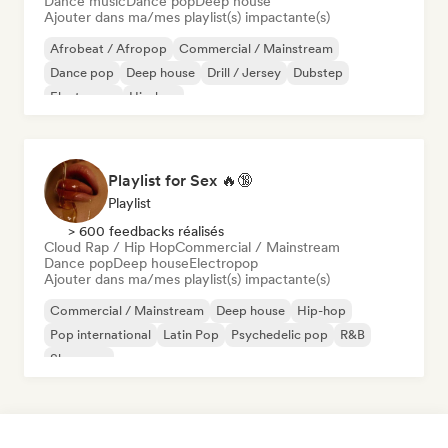
Dance music
Dance pop
Deep house
Ajouter dans ma/mes playlist(s) impactante(s)
Afrobeat / Afropop
Commercial / Mainstream
Dance pop
Deep house
Drill / Jersey
Dubstep
Electropop
Hip-hop
Playlist for Sex 🔥🔞
Playlist
> 600 feedbacks réalisés
Cloud Rap / Hip Hop
Commercial / Mainstream
Dance pop
Deep house
Electropop
Ajouter dans ma/mes playlist(s) impactante(s)
Commercial / Mainstream
Deep house
Hip-hop
Pop international
Latin Pop
Psychedelic pop
R&B
Shoegaze