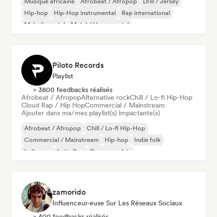
Musique africaine
Afrobeat / Afropop
Drill / Jersey
Hip-hop
Hip-Hop instrumental
Rap international
Melodic metal
Metal / Heavy metal
Piloto Records
Playlist
> 3800 feedbacks réalisés
Afrobeat / Afropop
Alternative rock
Chill / Lo-fi Hip-Hop
Cloud Rap / Hip Hop
Commercial / Mainstream
Ajouter dans ma/mes playlist(s) impactante(s)
Afrobeat / Afropop
Chill / Lo-fi Hip-Hop
Commercial / Mainstream
Hip-hop
Indie folk
Indie pop
Latin Pop
Rap en anglais
zamorido
Influenceur·euse Sur Les Réseaux Sociaux
> 400 feedbacks réalisés