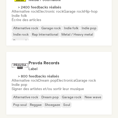
> 2400 feedbacks réalisés
Alternative rock
Electronic rock
Garage rock
Hip-hop
Indie folk
Écrire des articles
Alternative rock
Garage rock
Indie folk
Indie pop
Indie rock
Rap international
Metal / Heavy metal
Pop rock
Pravda Records
Label
> 800 feedbacks réalisés
Alternative rock
Dream pop
Electronica
Garage rock
Indie pop
Signer des artistes et/ou sortir leur musique
Alternative rock
Dream pop
Garage rock
New wave
Pop soul
Reggae
Shoegaze
Soul