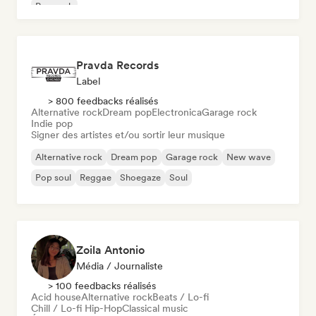
Pop rock
Pravda Records
Label
> 800 feedbacks réalisés
Alternative rock
Dream pop
Electronica
Garage rock
Indie pop
Signer des artistes et/ou sortir leur musique
Alternative rock
Dream pop
Garage rock
New wave
Pop soul
Reggae
Shoegaze
Soul
Zoila Antonio
Média / Journaliste
> 100 feedbacks réalisés
Acid house
Alternative rock
Beats / Lo-fi
Chill / Lo-fi Hip-Hop
Classical music