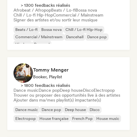
> 1300 feedbacks réalisés
Afrobeat / Afropop
Beats / Lo-fi
Bossa nova
Chill / Lo-fi Hip-Hop
Commercial / Mainstream
Signer des artistes et/ou sortir leur musique
Beats / Lo-fi
Bossa nova
Chill / Lo-fi Hip-Hop
Commercial / Mainstream
Dancehall
Dance pop
Hip-hop
Pop soul
Tommy Menger
Booker, Playlist
> 1800 feedbacks réalisés
Dance music
Dance pop
Deep house
Disco
Electropop
Trouver ou proposer des opportunités live à des artistes
Ajouter dans ma/mes playlist(s) impactante(s)
Dance music
Dance pop
Deep house
Disco
Electropop
House française
French Pop
House music