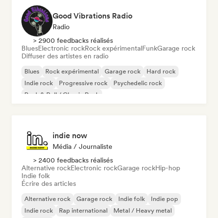
Good Vibrations Radio
Radio
> 2900 feedbacks réalisés
Blues
Electronic rock
Rock expérimental
Funk
Garage rock
Diffuser des artistes en radio
Blues
Rock expérimental
Garage rock
Hard rock
Indie rock
Progressive rock
Psychedelic rock
Rock & Roll / Classic Rock
indie now
Média / Journaliste
> 2400 feedbacks réalisés
Alternative rock
Electronic rock
Garage rock
Hip-hop
Indie folk
Écrire des articles
Alternative rock
Garage rock
Indie folk
Indie pop
Indie rock
Rap international
Metal / Heavy metal