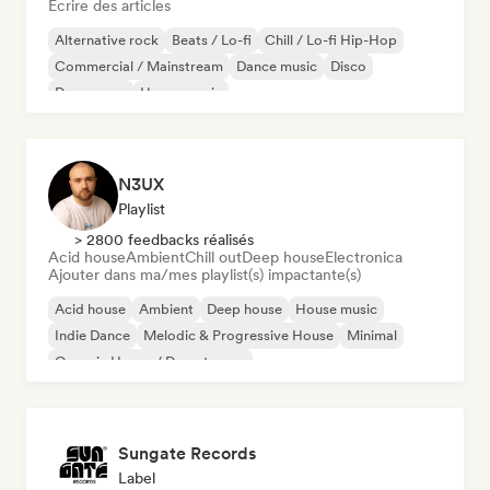
Écrire des articles
Alternative rock
Beats / Lo-fi
Chill / Lo-fi Hip-Hop
Commercial / Mainstream
Dance music
Disco
Dream pop
House music
N3UX
Playlist
> 2800 feedbacks réalisés
Acid house
Ambient
Chill out
Deep house
Electronica
Ajouter dans ma/mes playlist(s) impactante(s)
Acid house
Ambient
Deep house
House music
Indie Dance
Melodic & Progressive House
Minimal
Organic House / Downtempo
Sungate Records
Label