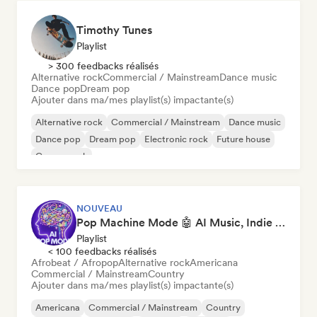
Timothy Tunes
Playlist
> 300 feedbacks réalisés
Alternative rock
Commercial / Mainstream
Dance music
Dance pop
Dream pop
Ajouter dans ma/mes playlist(s) impactante(s)
Alternative rock
Commercial / Mainstream
Dance music
Dance pop
Dream pop
Electronic rock
Future house
Garage rock
NOUVEAU
Pop Machine Mode 🤖 AI Music, Indie Pop & Dream Pop
Playlist
< 100 feedbacks réalisés
Afrobeat / Afropop
Alternative rock
Americana
Commercial / Mainstream
Country
Ajouter dans ma/mes playlist(s) impactante(s)
Americana
Commercial / Mainstream
Country