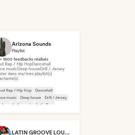
Arizona Sounds
Playlist
> 1600 feedbacks réalisés
ud Rap / Hip Hop
Dancehall
ce music
Deep house
Drill / Jersey
uter dans ma/mes playlist(s)
actante(s)
oud Rap / Hip Hop
Dancehall
nce music
Deep house
Drill / Jersey
p-hop
Latin music
Latin Pop
LATIN GROOVE LOUNGE