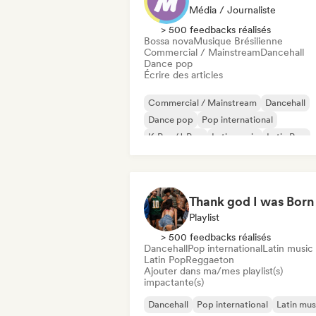
Média / Journaliste
> 500 feedbacks réalisés
Bossa nova
Musique Brésilienne
Commercial / Mainstream
Dancehall
Dance pop
Écrire des articles
Commercial / Mainstream
Dancehall
Dance pop
Pop international
K-Pop/J-Pop
Latin music
Latin Pop
Pop rock
Playlist
> 500 feedbacks réalisés
Dancehall
Pop international
Latin music
Latin Pop
Reggaeton
Ajouter dans ma/mes playlist(s)
impactante(s)
Dancehall
Pop international
Latin mus