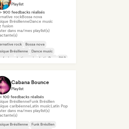
Playlist
> 900 feedbacks réalisés
rnative rock
Bossa nova
ique Brésilienne
Dance music
z fusion
uter dans ma/mes playlist(s)
actante(s)
ernative rock
Bossa nova
ique Brésilienne
Dance music
z fusion
Latin music
Latin Pop
R&B
Cabana Bounce
Playlist
> 100 feedbacks réalisés
ique Brésilienne
Funk Brésilien
ique caribéenne
Latin music
Latin Pop
uter dans ma/mes playlist(s)
actante(s)
ique Brésilienne
Funk Brésilien