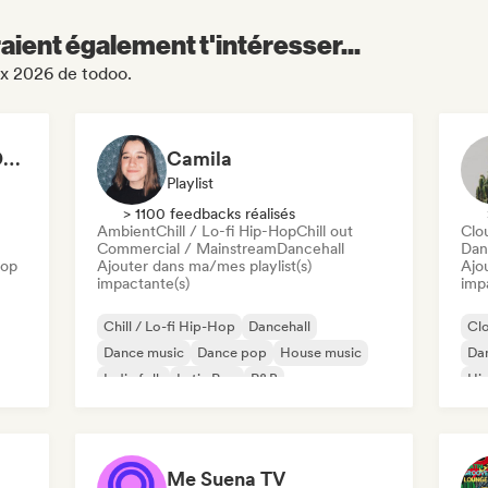
aient également t'intéresser...
ix 2026 de todoo.
MÚSICA VARIADA - DE TODO UN POCO
Camila
Playlist
> 1100 feedbacks réalisés
Ambient
Chill / Lo-fi Hip-Hop
Chill out
Clo
Commercial / Mainstream
Dancehall
Dan
pop
Ajouter dans ma/mes playlist(s)
Ajo
impactante(s)
imp
Chill / Lo-fi Hip-Hop
Dancehall
Cl
Dance music
Dance pop
House music
Da
Indie folk
Latin Pop
R&B
Hi
Me Suena TV