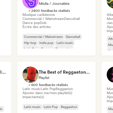
Média / Journaliste
> 2400 feedbacks réalisés
Musique caribéenne
Alte
Commercial / Mainstream
Dancehall
Mus
Dance pop
Dub
Jaz
Écrire des articles
Ajo
imp
Commercial / Mainstream
Dancehall
Alt
Hip-hop
Indie pop
Latin music
Mus
Latin Pop
Reggae
Reggaeton
Jaz
Thank god I was Born In Latin America
The Best of Reggaeton & Latin Pop
Playlist
> 600 feedbacks réalisés
Latin music
Latin Pop
Reggaeton
Mus
Ajouter dans ma/mes playlist(s)
Mus
impactante(s)
Ajo
imp
Latin music
Latin Pop
Reggaeton
ic
Mus