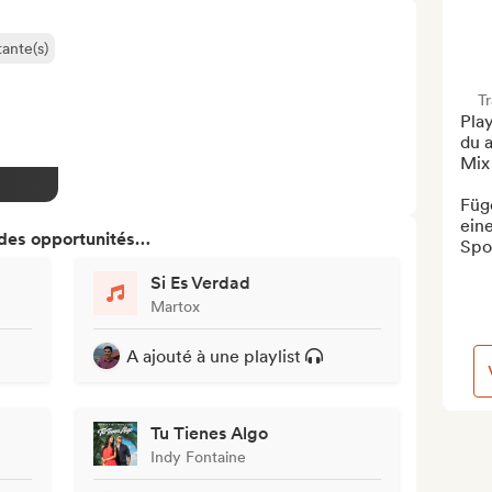
ante(s)
T
Play
du a
Mix
Füge
ein
 des opportunités…
Spot
Si Es Verdad
Martox
A ajouté à une playlist
Tu Tienes Algo
Indy Fontaine