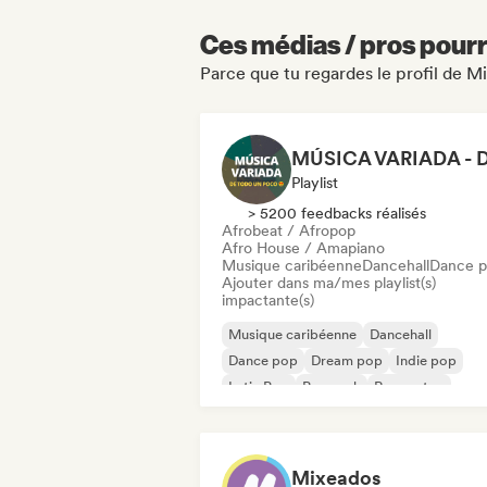
Ces médias / pros pourr
Parce que tu regardes le profil de M
Playlist
> 5200 feedbacks réalisés
Afrobeat / Afropop
Afro House / Amapiano
Musique caribéenne
Dancehall
Dance 
Ajouter dans ma/mes playlist(s)
impactante(s)
Musique caribéenne
Dancehall
Dance pop
Dream pop
Indie pop
Latin Pop
Pop rock
Reggaeton
Mixeados