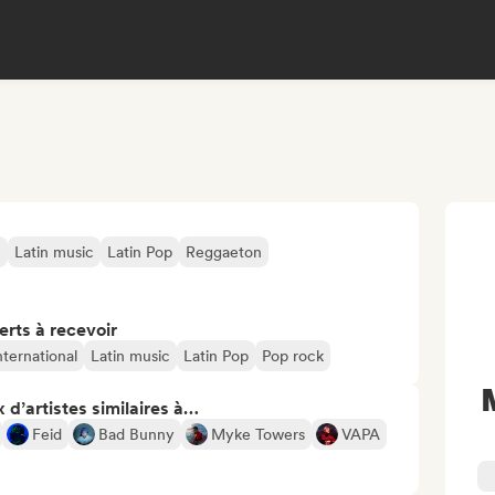
c
Latin music
Latin Pop
Reggaeton
erts à recevoir
nternational
Latin music
Latin Pop
Pop rock
 d’artistes similaires à…
Feid
Bad Bunny
Myke Towers
VAPA