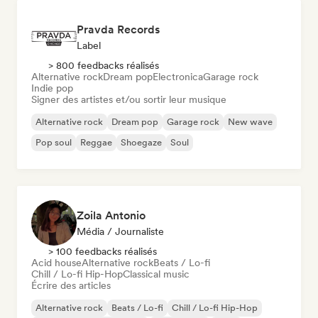
Pravda Records
Label
> 800 feedbacks réalisés
Alternative rock
Dream pop
Electronica
Garage rock
Indie pop
Signer des artistes et/ou sortir leur musique
Alternative rock
Dream pop
Garage rock
New wave
Pop soul
Reggae
Shoegaze
Soul
Zoila Antonio
Média / Journaliste
> 100 feedbacks réalisés
Acid house
Alternative rock
Beats / Lo-fi
Chill / Lo-fi Hip-Hop
Classical music
Écrire des articles
Alternative rock
Beats / Lo-fi
Chill / Lo-fi Hip-Hop