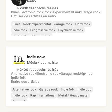
Radio
> 2900 feedbacks réalisés
Blues
Electronic rock
Rock expérimental
Funk
Garage rock
Diffuser des artistes en radio
Blues
Rock expérimental
Garage rock
Hard rock
Indie rock
Progressive rock
Psychedelic rock
Rock & Roll / Classic Rock
indie now
Média / Journaliste
> 2400 feedbacks réalisés
Alternative rock
Electronic rock
Garage rock
Hip-hop
Indie folk
Écrire des articles
Alternative rock
Garage rock
Indie folk
Indie pop
Indie rock
Rap international
Metal / Heavy metal
Pop rock