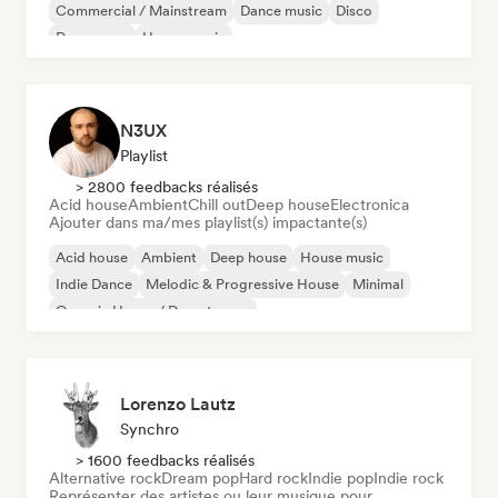
Commercial / Mainstream
Dance music
Disco
Dream pop
House music
N3UX
Playlist
> 2800 feedbacks réalisés
Acid house
Ambient
Chill out
Deep house
Electronica
Ajouter dans ma/mes playlist(s) impactante(s)
Acid house
Ambient
Deep house
House music
Indie Dance
Melodic & Progressive House
Minimal
Organic House / Downtempo
Lorenzo Lautz
Synchro
> 1600 feedbacks réalisés
Alternative rock
Dream pop
Hard rock
Indie pop
Indie rock
Représenter des artistes ou leur musique pour