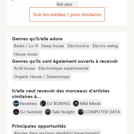
Voir plus
Voir les médias / pros similaires
Genres qu’il/elle adore
Beats / Lo-fi
Deep house
Electronica
Electro swing
House music
Genres qu'ils sont également ouverts à recevoir
Acid house
Electronique expérimental
Organic House / Downtempo
Il/elle veut recevoir des morceaux d’artistes
similaires à…
Revelries
DJ BORING
Mild Minds
DJ Seinfeld
Taiki Nulight
COMPUTER DATA
Principales opportunités
Ajouter dans ma/mes playlist(s) impactante(s)