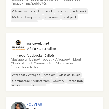
l’image/films/publicités
Alternative rock
Hard rock
Indie pop
Indie rock
Metal / Heavy metal
New wave
Post punk
Psychedelic rock
songweb.net
Média / Journaliste
> 900 feedbacks réalisés
Musique africaine
Afrobeat / Afropop
Ambient
Classical music
Commercial / Mainstream
Écrire des articles
Afrobeat / Afropop
Ambient
Classical music
Commercial / Mainstream
Country
Dance pop
Drill / Jersey
Hip-hop
NOUVEAU