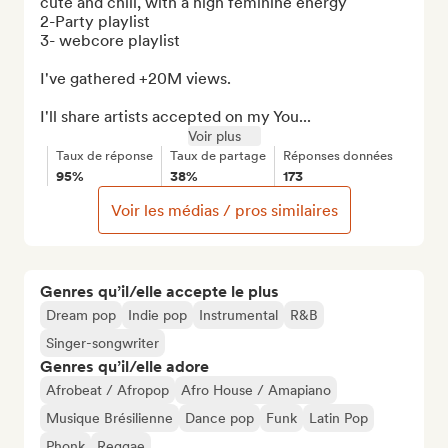
cute and chill, with a high feminine energy

2-Party playlist

3- webcore playlist

I've gathered +20M views.

I'll share artists accepted on my You...
Voir plus
Taux de réponse
Taux de partage
Réponses données
95%
38%
173
Voir les médias / pros similaires
Genres qu’il/elle accepte le plus
Dream pop
Indie pop
Instrumental
R&B
Singer-songwriter
Genres qu’il/elle adore
Afrobeat / Afropop
Afro House / Amapiano
Musique Brésilienne
Dance pop
Funk
Latin Pop
Phonk
Reggae