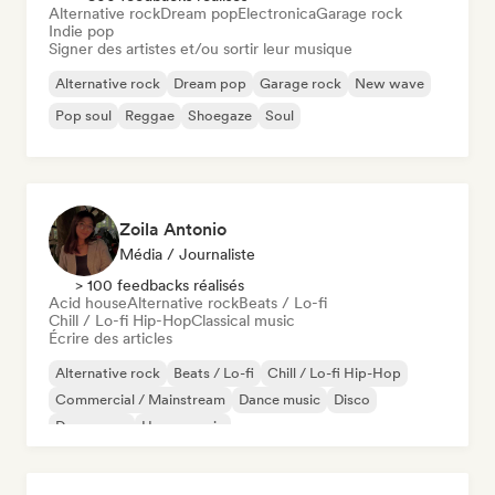
Alternative rock
Dream pop
Electronica
Garage rock
Indie pop
Signer des artistes et/ou sortir leur musique
Alternative rock
Dream pop
Garage rock
New wave
Pop soul
Reggae
Shoegaze
Soul
Zoila Antonio
Média / Journaliste
> 100 feedbacks réalisés
Acid house
Alternative rock
Beats / Lo-fi
Chill / Lo-fi Hip-Hop
Classical music
Écrire des articles
Alternative rock
Beats / Lo-fi
Chill / Lo-fi Hip-Hop
Commercial / Mainstream
Dance music
Disco
Dream pop
House music