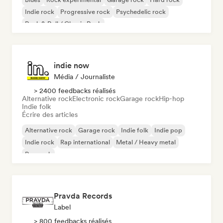
Indie rock
Progressive rock
Psychedelic rock
Rock & Roll / Classic Rock
indie now
Média / Journaliste
> 2400 feedbacks réalisés
Alternative rock
Electronic rock
Garage rock
Hip-hop
Indie folk
Écrire des articles
Alternative rock
Garage rock
Indie folk
Indie pop
Indie rock
Rap international
Metal / Heavy metal
Pop rock
Pravda Records
Label
> 800 feedbacks réalisés