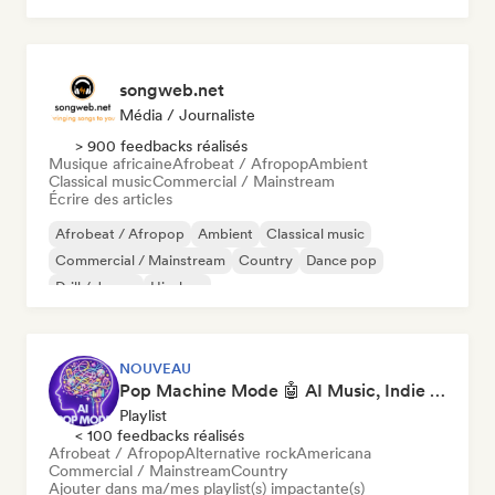
songweb.net
Média / Journaliste
> 900 feedbacks réalisés
Musique africaine
Afrobeat / Afropop
Ambient
Classical music
Commercial / Mainstream
Écrire des articles
Afrobeat / Afropop
Ambient
Classical music
Commercial / Mainstream
Country
Dance pop
Drill / Jersey
Hip-hop
NOUVEAU
Pop Machine Mode 🤖 AI Music, Indie Pop & Dream Pop
Playlist
< 100 feedbacks réalisés
Afrobeat / Afropop
Alternative rock
Americana
Commercial / Mainstream
Country
Ajouter dans ma/mes playlist(s) impactante(s)