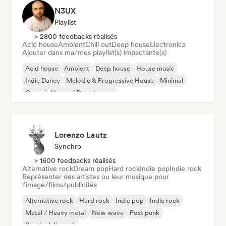
N3UX
Playlist
> 2800 feedbacks réalisés
Acid house
Ambient
Chill out
Deep house
Electronica
Ajouter dans ma/mes playlist(s) impactante(s)
Acid house
Ambient
Deep house
House music
Indie Dance
Melodic & Progressive House
Minimal
Organic House / Downtempo
Lorenzo Lautz
Synchro
> 1600 feedbacks réalisés
Alternative rock
Dream pop
Hard rock
Indie pop
Indie rock
Représenter des artistes ou leur musique pour
l’image/films/publicités
Alternative rock
Hard rock
Indie pop
Indie rock
Metal / Heavy metal
New wave
Post punk
Psychedelic rock