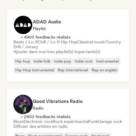
ADAD Audio
Playlist
> 4900 feedbacks réalisés
Beats / Lo-fi
Chill / Lo-fi Hip-Hop
Classical music
Country
Drill / Jersey
Ajouter dans ma/mes playlist(s) impactante(s)
Hip-hop
Indie folk
Indie pop
Indie rock
Instrumental
Hip-Hop instrumental
Rap international
Rap en anglais
Good Vibrations Radio
Radio
> 2900 feedbacks réalisés
Blues
Electronic rock
Rock expérimental
Funk
Garage rock
Diffuser des artistes en radio
Blues
Rock expérimental
Garage rock
Hard rock