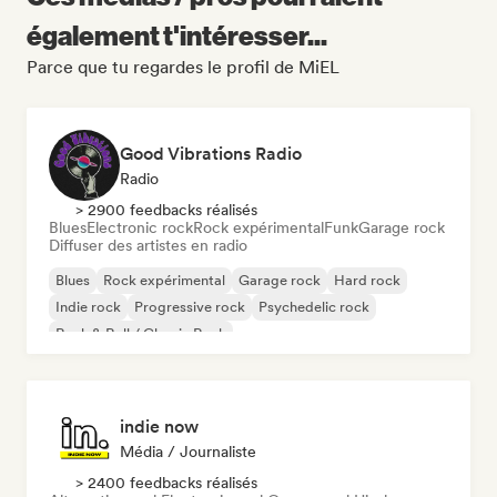
également t'intéresser...
Parce que tu regardes le profil de MiEL
Good Vibrations Radio
Radio
> 2900 feedbacks réalisés
Blues
Electronic rock
Rock expérimental
Funk
Garage rock
Diffuser des artistes en radio
Blues
Rock expérimental
Garage rock
Hard rock
Indie rock
Progressive rock
Psychedelic rock
Rock & Roll / Classic Rock
indie now
Média / Journaliste
> 2400 feedbacks réalisés