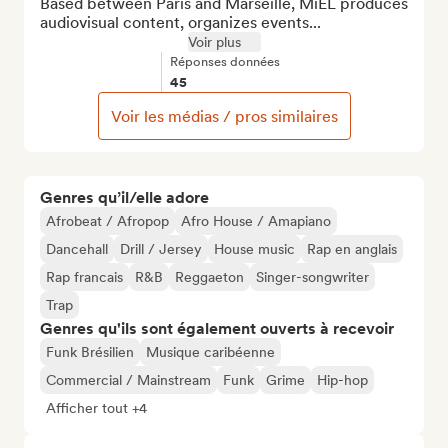
Based between Paris and Marseille, MiEL produces 
audiovisual content, organizes events...
Voir plus
Réponses données
45
Voir les médias / pros similaires
Genres qu’il/elle adore
Afrobeat / Afropop
Afro House / Amapiano
Dancehall
Drill / Jersey
House music
Rap en anglais
Rap francais
R&B
Reggaeton
Singer-songwriter
Trap
Genres qu'ils sont également ouverts à recevoir
Funk Brésilien
Musique caribéenne
Commercial / Mainstream
Funk
Grime
Hip-hop
Afficher tout +4