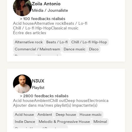
Zoila Antonio
Média / Journaliste
> 100 feedbacks réalisés
Acid house
Alternative rock
Beats / Lo-fi
Chill / Lo-fi Hip-Hop
Classical music
Écrire des articles
Alternative rock
Beats / Lo-fi
Chill / Lo-fi Hip-Hop
Commercial / Mainstream
Dance music
Disco
Dream pop
House music
N3UX
Playlist
> 2800 feedbacks réalisés
Acid house
Ambient
Chill out
Deep house
Electronica
Ajouter dans ma/mes playlist(s) impactante(s)
Acid house
Ambient
Deep house
House music
Indie Dance
Melodic & Progressive House
Minimal
Organic House / Downtempo