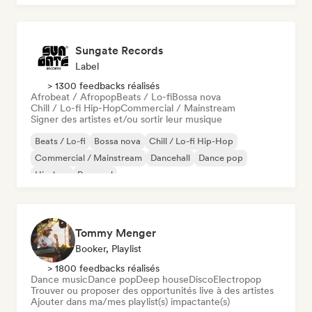
Sungate Records
Label
> 1300 feedbacks réalisés
Afrobeat / Afropop
Beats / Lo-fi
Bossa nova
Chill / Lo-fi Hip-Hop
Commercial / Mainstream
Signer des artistes et/ou sortir leur musique
Beats / Lo-fi
Bossa nova
Chill / Lo-fi Hip-Hop
Commercial / Mainstream
Dancehall
Dance pop
Hip-hop
Pop soul
Tommy Menger
Booker, Playlist
> 1800 feedbacks réalisés
Dance music
Dance pop
Deep house
Disco
Electropop
Trouver ou proposer des opportunités live à des artistes
Ajouter dans ma/mes playlist(s) impactante(s)