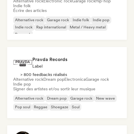
Alternative rock
Electronic rock
Garage rock
Hip-hop
Indie folk
Écrire des articles
Alternative rock
Garage rock
Indie folk
Indie pop
Indie rock
Rap international
Metal / Heavy metal
Pop rock
Pravda Records
Label
> 800 feedbacks réalisés
Alternative rock
Dream pop
Electronica
Garage rock
Indie pop
Signer des artistes et/ou sortir leur musique
Alternative rock
Dream pop
Garage rock
New wave
Pop soul
Reggae
Shoegaze
Soul