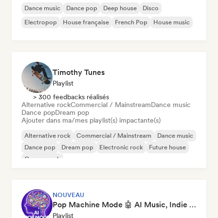
Dance music
Dance pop
Deep house
Disco
Electropop
House française
French Pop
House music
Timothy Tunes
Playlist
> 300 feedbacks réalisés
Alternative rock
Commercial / Mainstream
Dance music
Dance pop
Dream pop
Ajouter dans ma/mes playlist(s) impactante(s)
Alternative rock
Commercial / Mainstream
Dance music
Dance pop
Dream pop
Electronic rock
Future house
Garage rock
NOUVEAU
Pop Machine Mode 🤖 AI Music, Indie Pop & Dream Pop
Playlist