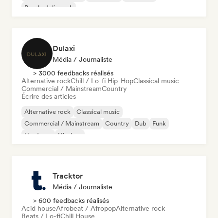
Psychedelic rock
Dulaxi
Média / Journaliste
> 3000 feedbacks réalisés
Alternative rock
Chill / Lo-fi Hip-Hop
Classical music
Commercial / Mainstream
Country
Écrire des articles
Alternative rock
Classical music
Commercial / Mainstream
Country
Dub
Funk
Hardcore
Hip-hop
Tracktor
Média / Journaliste
> 600 feedbacks réalisés
Acid house
Afrobeat / Afropop
Alternative rock
Beats / Lo-fi
Chill House