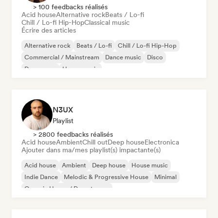
> 100 feedbacks réalisés
Acid house
Alternative rock
Beats / Lo-fi
Chill / Lo-fi Hip-Hop
Classical music
Écrire des articles
Alternative rock
Beats / Lo-fi
Chill / Lo-fi Hip-Hop
Commercial / Mainstream
Dance music
Disco
Dream pop
House music
N3UX
Playlist
> 2800 feedbacks réalisés
Acid house
Ambient
Chill out
Deep house
Electronica
Ajouter dans ma/mes playlist(s) impactante(s)
Acid house
Ambient
Deep house
House music
Indie Dance
Melodic & Progressive House
Minimal
Organic House / Downtempo