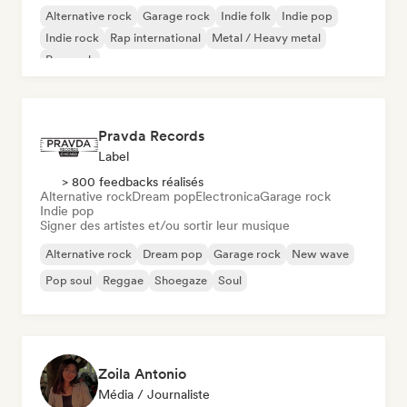
Alternative rock
Garage rock
Indie folk
Indie pop
Indie rock
Rap international
Metal / Heavy metal
Pop rock
Pravda Records
Label
> 800 feedbacks réalisés
Alternative rock
Dream pop
Electronica
Garage rock
Indie pop
Signer des artistes et/ou sortir leur musique
Alternative rock
Dream pop
Garage rock
New wave
Pop soul
Reggae
Shoegaze
Soul
Zoila Antonio
Média / Journaliste