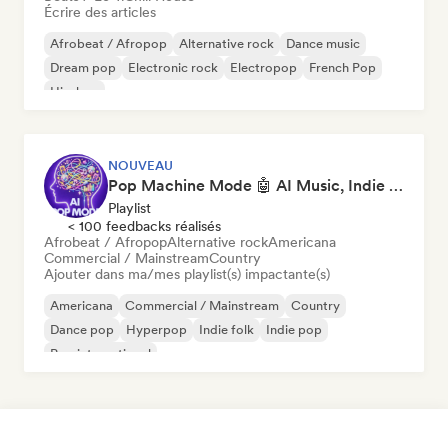
Écrire des articles
Afrobeat / Afropop
Alternative rock
Dance music
Dream pop
Electronic rock
Electropop
French Pop
Hip-hop
NOUVEAU
Pop Machine Mode 🤖 AI Music, Indie Pop & Dream Pop
Playlist
< 100 feedbacks réalisés
Afrobeat / Afropop
Alternative rock
Americana
Commercial / Mainstream
Country
Ajouter dans ma/mes playlist(s) impactante(s)
Americana
Commercial / Mainstream
Country
Dance pop
Hyperpop
Indie folk
Indie pop
Pop international