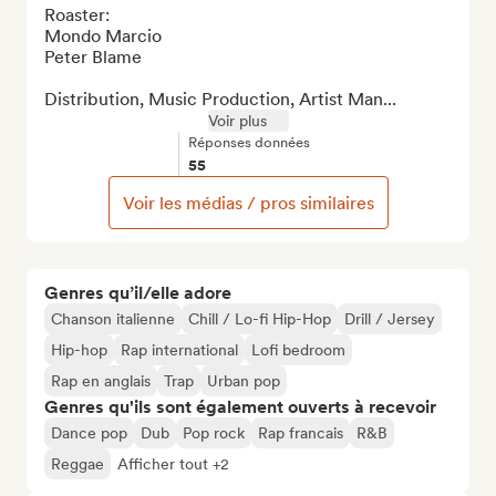
Roaster:

Mondo Marcio

Peter Blame

Distribution, Music Production, Artist Man...
Voir plus
Réponses données
55
Voir les médias / pros similaires
Genres qu’il/elle adore
Chanson italienne
Chill / Lo-fi Hip-Hop
Drill / Jersey
Hip-hop
Rap international
Lofi bedroom
Rap en anglais
Trap
Urban pop
Genres qu'ils sont également ouverts à recevoir
Dance pop
Dub
Pop rock
Rap francais
R&B
Reggae
Afficher tout +2