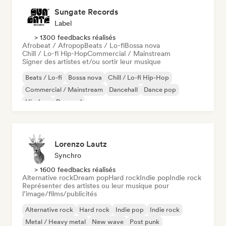
Sungate Records
Label
> 1300 feedbacks réalisés
Afrobeat / Afropop
Beats / Lo-fi
Bossa nova
Chill / Lo-fi Hip-Hop
Commercial / Mainstream
Signer des artistes et/ou sortir leur musique
Beats / Lo-fi
Bossa nova
Chill / Lo-fi Hip-Hop
Commercial / Mainstream
Dancehall
Dance pop
Hip-hop
Pop soul
Lorenzo Lautz
Synchro
> 1600 feedbacks réalisés
Alternative rock
Dream pop
Hard rock
Indie pop
Indie rock
Représenter des artistes ou leur musique pour
l’image/films/publicités
Alternative rock
Hard rock
Indie pop
Indie rock
Metal / Heavy metal
New wave
Post punk