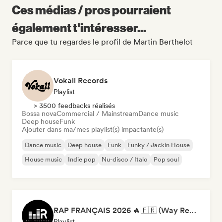
Ces médias / pros pourraient
également t'intéresser...
Parce que tu regardes le profil de Martin Berthelot
Vokall Records
Playlist
> 3500 feedbacks réalisés
Bossa nova
Commercial / Mainstream
Dance music
Deep house
Funk
Ajouter dans ma/mes playlist(s) impactante(s)
Dance music
Deep house
Funk
Funky / Jackin House
House music
Indie pop
Nu-disco / Italo
Pop soul
RAP FRANÇAIS 2026 🔥🇫🇷 (Way Records)
Playlist