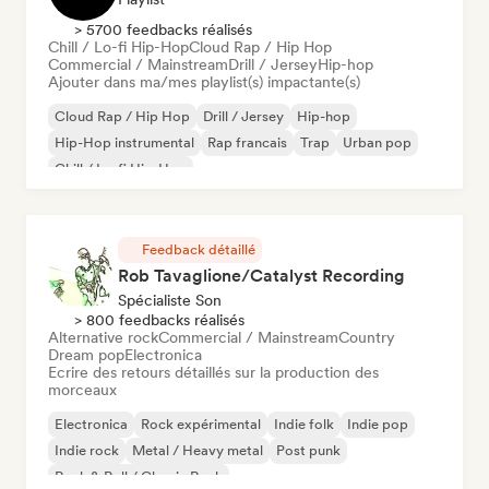
> 5700 feedbacks réalisés
Chill / Lo-fi Hip-Hop
Cloud Rap / Hip Hop
Commercial / Mainstream
Drill / Jersey
Hip-hop
Ajouter dans ma/mes playlist(s) impactante(s)
Cloud Rap / Hip Hop
Drill / Jersey
Hip-hop
Hip-Hop instrumental
Rap francais
Trap
Urban pop
Chill / Lo-fi Hip-Hop
Feedback détaillé
Rob Tavaglione/Catalyst Recording
Spécialiste Son
> 800 feedbacks réalisés
Alternative rock
Commercial / Mainstream
Country
Dream pop
Electronica
Ecrire des retours détaillés sur la production des
morceaux
Electronica
Rock expérimental
Indie folk
Indie pop
Indie rock
Metal / Heavy metal
Post punk
Rock & Roll / Classic Rock