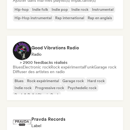
Ajouter dans ma/mes playlist(s) impactante(s)
Hip-hop
Indie folk
Indie pop
Indie rock
Instrumental
Hip-Hop instrumental
Rap international
Rap en anglais
Good Vibrations Radio
Radio
> 2900 feedbacks réalisés
Blues
Electronic rock
Rock expérimental
Funk
Garage rock
Diffuser des artistes en radio
Blues
Rock expérimental
Garage rock
Hard rock
Indie rock
Progressive rock
Psychedelic rock
Rock & Roll / Classic Rock
Pravda Records
Label