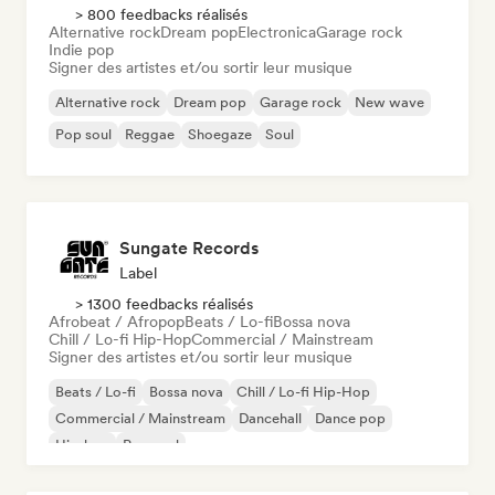
> 800 feedbacks réalisés
Alternative rock
Dream pop
Electronica
Garage rock
Indie pop
Signer des artistes et/ou sortir leur musique
Alternative rock
Dream pop
Garage rock
New wave
Pop soul
Reggae
Shoegaze
Soul
Sungate Records
Label
> 1300 feedbacks réalisés
Afrobeat / Afropop
Beats / Lo-fi
Bossa nova
Chill / Lo-fi Hip-Hop
Commercial / Mainstream
Signer des artistes et/ou sortir leur musique
Beats / Lo-fi
Bossa nova
Chill / Lo-fi Hip-Hop
Commercial / Mainstream
Dancehall
Dance pop
Hip-hop
Pop soul