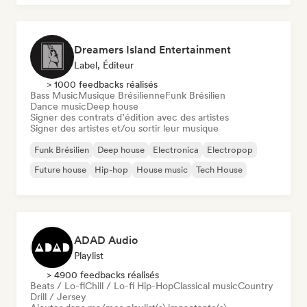
Dreamers Island Entertainment
Label, Éditeur
> 1000 feedbacks réalisés
Bass Music
Musique Brésilienne
Funk Brésilien
Dance music
Deep house
Signer des contrats d’édition avec des artistes
Signer des artistes et/ou sortir leur musique
Funk Brésilien
Deep house
Electronica
Electropop
Future house
Hip-hop
House music
Tech House
ADAD Audio
Playlist
> 4900 feedbacks réalisés
Beats / Lo-fi
Chill / Lo-fi Hip-Hop
Classical music
Country
Drill / Jersey