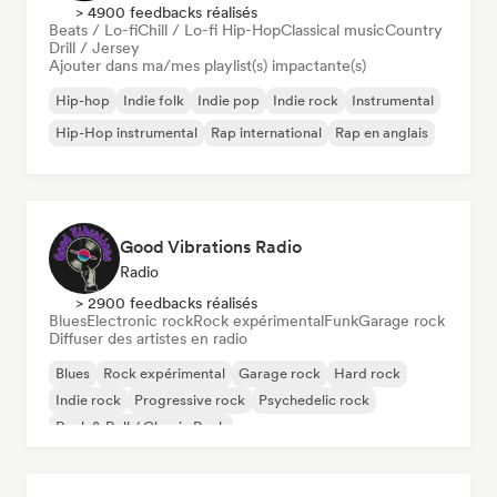
> 4900 feedbacks réalisés
Beats / Lo-fi
Chill / Lo-fi Hip-Hop
Classical music
Country
Drill / Jersey
Ajouter dans ma/mes playlist(s) impactante(s)
Hip-hop
Indie folk
Indie pop
Indie rock
Instrumental
Hip-Hop instrumental
Rap international
Rap en anglais
Good Vibrations Radio
Radio
> 2900 feedbacks réalisés
Blues
Electronic rock
Rock expérimental
Funk
Garage rock
Diffuser des artistes en radio
Blues
Rock expérimental
Garage rock
Hard rock
Indie rock
Progressive rock
Psychedelic rock
Rock & Roll / Classic Rock