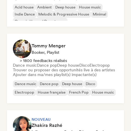
Acid house
Ambient
Deep house
House music
Indie Dance
Melodic & Progressive House
Minimal
Organic House / Downtempo
Tommy Menger
Booker, Playlist
> 1800 feedbacks réalisés
Dance music
Dance pop
Deep house
Disco
Electropop
Trouver ou proposer des opportunités live à des artistes
Ajouter dans ma/mes playlist(s) impactante(s)
Dance music
Dance pop
Deep house
Disco
Electropop
House française
French Pop
House music
NOUVEAU
Zhakira Razhé