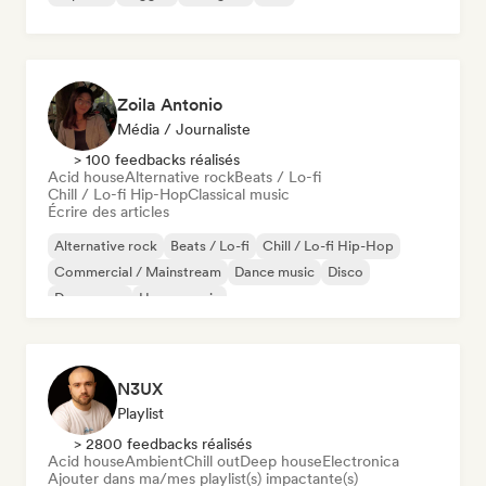
Zoila Antonio
Média / Journaliste
> 100 feedbacks réalisés
Acid house
Alternative rock
Beats / Lo-fi
Chill / Lo-fi Hip-Hop
Classical music
Écrire des articles
Alternative rock
Beats / Lo-fi
Chill / Lo-fi Hip-Hop
Commercial / Mainstream
Dance music
Disco
Dream pop
House music
N3UX
Playlist
> 2800 feedbacks réalisés
Acid house
Ambient
Chill out
Deep house
Electronica
Ajouter dans ma/mes playlist(s) impactante(s)