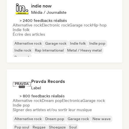
indie now
Média / Journaliste
> 2400 feedbacks réalisés
Alternative rock
Electronic rock
Garage rock
Hip-hop
Indie folk
Écrire des articles
Alternative rock
Garage rock
Indie folk
Indie pop
Indie rock
Rap international
Metal / Heavy metal
Pop rock
Pravda Records
Label
> 800 feedbacks réalisés
Alternative rock
Dream pop
Electronica
Garage rock
Indie pop
Signer des artistes et/ou sortir leur musique
Alternative rock
Dream pop
Garage rock
New wave
Pop soul
Reggae
Shoegaze
Soul