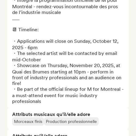
・Intègre la programmation officielle de M pour 
Montréal - rendez-vous incontournable des pros 
de l'industrie musicale 

___

📆 Timeline: 

・Applications will close on Sunday, October 12, 
2025 - 6pm

・The selected artist will be contacted by email 
mid-October

・Showcase on Thursday, November 20, 2025, at 
Quai des Brumes starting at 10pm - perform in 
front of industry professionals and an audience on 
fire! 

・Be part of the official lineup for M for Montreal - 
a must-attend event for music industry 
professionals
Attributs musicaux qu’il/elle adore
Morceaux finis
Production professionnelle
Attributs qu'il/elle adore