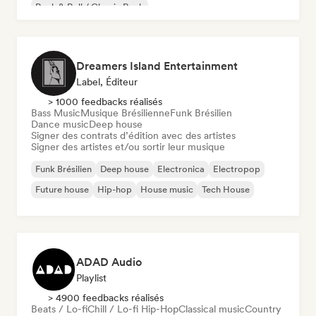
Rock & Roll / Classic Rock
Dreamers Island Entertainment
Label, Éditeur
> 1000 feedbacks réalisés
Bass Music
Musique Brésilienne
Funk Brésilien
Dance music
Deep house
Signer des contrats d’édition avec des artistes
Signer des artistes et/ou sortir leur musique
Funk Brésilien
Deep house
Electronica
Electropop
Future house
Hip-hop
House music
Tech House
ADAD Audio
Playlist
> 4900 feedbacks réalisés
Beats / Lo-fi
Chill / Lo-fi Hip-Hop
Classical music
Country