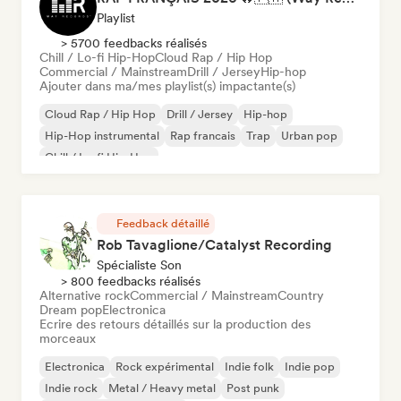
Playlist
> 5700 feedbacks réalisés
Chill / Lo-fi Hip-Hop
Cloud Rap / Hip Hop
Commercial / Mainstream
Drill / Jersey
Hip-hop
Ajouter dans ma/mes playlist(s) impactante(s)
Cloud Rap / Hip Hop
Drill / Jersey
Hip-hop
Hip-Hop instrumental
Rap francais
Trap
Urban pop
Chill / Lo-fi Hip-Hop
Feedback détaillé
Rob Tavaglione/Catalyst Recording
Spécialiste Son
> 800 feedbacks réalisés
Alternative rock
Commercial / Mainstream
Country
Dream pop
Electronica
Ecrire des retours détaillés sur la production des
morceaux
Electronica
Rock expérimental
Indie folk
Indie pop
Indie rock
Metal / Heavy metal
Post punk