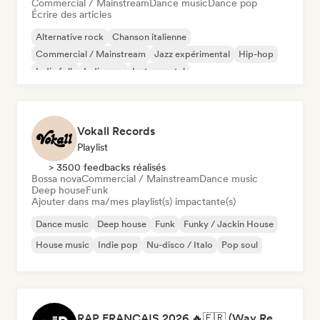
Commercial / Mainstream
Dance music
Dance pop
Écrire des articles
Alternative rock
Chanson italienne
Commercial / Mainstream
Jazz expérimental
Hip-hop
Indie folk
Indie pop
Instrumental
Vokall Records
Playlist
> 3500 feedbacks réalisés
Bossa nova
Commercial / Mainstream
Dance music
Deep house
Funk
Ajouter dans ma/mes playlist(s) impactante(s)
Dance music
Deep house
Funk
Funky / Jackin House
House music
Indie pop
Nu-disco / Italo
Pop soul
RAP FRANÇAIS 2026 🔥🇫🇷 (Way Records)