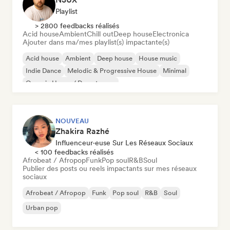
Playlist
> 2800 feedbacks réalisés
Acid house
Ambient
Chill out
Deep house
Electronica
Ajouter dans ma/mes playlist(s) impactante(s)
Acid house
Ambient
Deep house
House music
Indie Dance
Melodic & Progressive House
Minimal
Organic House / Downtempo
NOUVEAU
Zhakira Razhé
Influenceur·euse Sur Les Réseaux Sociaux
< 100 feedbacks réalisés
Afrobeat / Afropop
Funk
Pop soul
R&B
Soul
Publier des posts ou reels impactants sur mes réseaux
sociaux
Afrobeat / Afropop
Funk
Pop soul
R&B
Soul
Urban pop