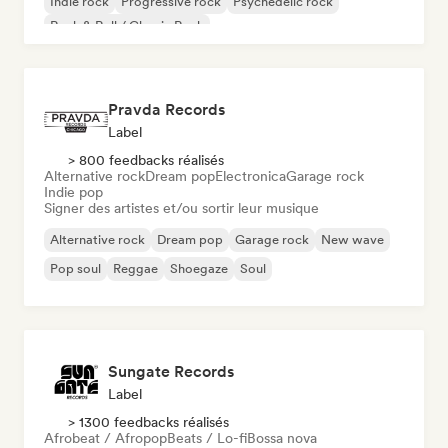
Indie rock
Progressive rock
Psychedelic rock
Rock & Roll / Classic Rock
Pravda Records
Label
> 800 feedbacks réalisés
Alternative rock
Dream pop
Electronica
Garage rock
Indie pop
Signer des artistes et/ou sortir leur musique
Alternative rock
Dream pop
Garage rock
New wave
Pop soul
Reggae
Shoegaze
Soul
Sungate Records
Label
> 1300 feedbacks réalisés
Afrobeat / Afropop
Beats / Lo-fi
Bossa nova