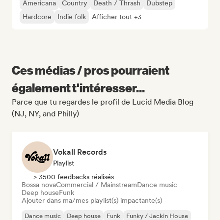
Americana
Country
Death / Thrash
Dubstep
Hardcore
Indie folk
Afficher tout +3
Ces médias / pros pourraient
également t'intéresser...
Parce que tu regardes le profil de Lucid Media Blog
(NJ, NY, and Philly)
Vokall Records
Playlist
> 3500 feedbacks réalisés
Bossa nova
Commercial / Mainstream
Dance music
Deep house
Funk
Ajouter dans ma/mes playlist(s) impactante(s)
Dance music
Deep house
Funk
Funky / Jackin House