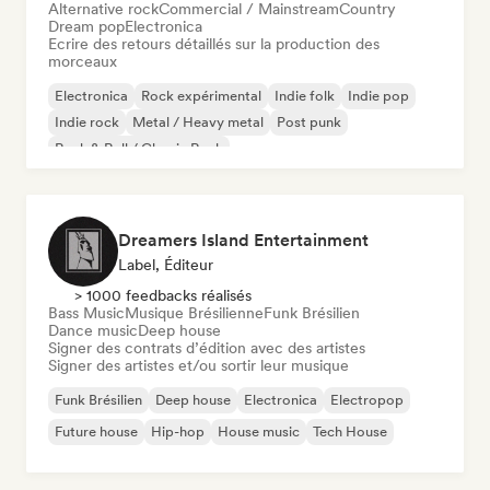
Alternative rock
Commercial / Mainstream
Country
Dream pop
Electronica
Ecrire des retours détaillés sur la production des
morceaux
Electronica
Rock expérimental
Indie folk
Indie pop
Indie rock
Metal / Heavy metal
Post punk
Rock & Roll / Classic Rock
Dreamers Island Entertainment
Label, Éditeur
> 1000 feedbacks réalisés
Bass Music
Musique Brésilienne
Funk Brésilien
Dance music
Deep house
Signer des contrats d’édition avec des artistes
Signer des artistes et/ou sortir leur musique
Funk Brésilien
Deep house
Electronica
Electropop
Future house
Hip-hop
House music
Tech House