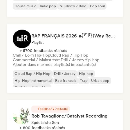
House music
Indie pop
Nu-disco / Italo
Pop soul
RAP FRANÇAIS 2026 🔥🇫🇷 (Way Records)
Playlist
> 5700 feedbacks réalisés
Chill / Lo-fi Hip-Hop
Cloud Rap / Hip Hop
Commercial / Mainstream
Drill / Jersey
Hip-hop
Ajouter dans ma/mes playlist(s) impactante(s)
Cloud Rap / Hip Hop
Drill / Jersey
Hip-hop
Hip-Hop instrumental
Rap francais
Trap
Urban pop
Chill / Lo-fi Hip-Hop
Feedback détaillé
Rob Tavaglione/Catalyst Recording
Spécialiste Son
> 800 feedbacks réalisés