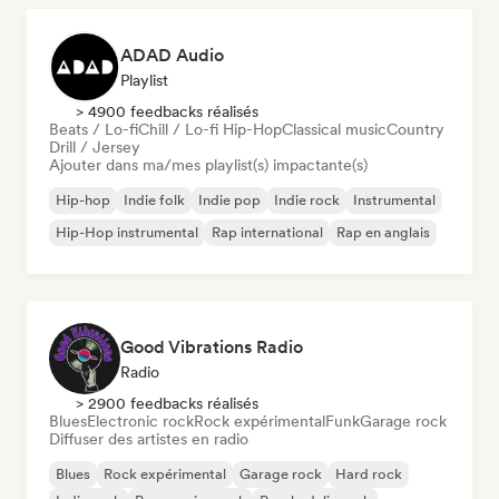
ADAD Audio
Playlist
> 4900 feedbacks réalisés
Beats / Lo-fi
Chill / Lo-fi Hip-Hop
Classical music
Country
Drill / Jersey
Ajouter dans ma/mes playlist(s) impactante(s)
Hip-hop
Indie folk
Indie pop
Indie rock
Instrumental
Hip-Hop instrumental
Rap international
Rap en anglais
Good Vibrations Radio
Radio
> 2900 feedbacks réalisés
Blues
Electronic rock
Rock expérimental
Funk
Garage rock
Diffuser des artistes en radio
Blues
Rock expérimental
Garage rock
Hard rock