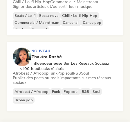
Chill / Lo-fi Hip-Hop
Commercial / Mainstream
Signer des artistes et/ou sortir leur musique
Beats / Lo-fi
Bossa nova
Chill / Lo-fi Hip-Hop
Commercial / Mainstream
Dancehall
Dance pop
Hip-hop
Pop soul
NOUVEAU
Zhakira Razhé
Influenceur·euse Sur Les Réseaux Sociaux
< 100 feedbacks réalisés
Afrobeat / Afropop
Funk
Pop soul
R&B
Soul
Publier des posts ou reels impactants sur mes réseaux
sociaux
Afrobeat / Afropop
Funk
Pop soul
R&B
Soul
Urban pop