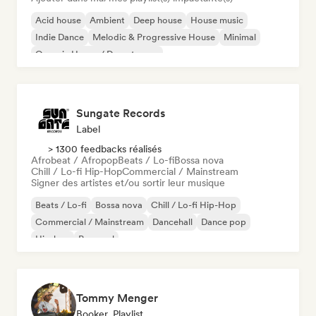
Acid house
Ambient
Deep house
House music
Indie Dance
Melodic & Progressive House
Minimal
Organic House / Downtempo
Sungate Records
Label
> 1300 feedbacks réalisés
Afrobeat / Afropop
Beats / Lo-fi
Bossa nova
Chill / Lo-fi Hip-Hop
Commercial / Mainstream
Signer des artistes et/ou sortir leur musique
Beats / Lo-fi
Bossa nova
Chill / Lo-fi Hip-Hop
Commercial / Mainstream
Dancehall
Dance pop
Hip-hop
Pop soul
Tommy Menger
Booker, Playlist