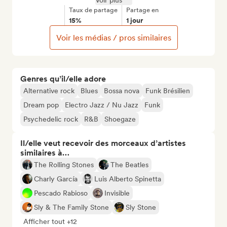
Voir plus
Taux de partage
Partage en
15%
1 jour
Voir les médias / pros similaires
Genres qu’il/elle adore
Alternative rock
Blues
Bossa nova
Funk Brésilien
Dream pop
Electro Jazz / Nu Jazz
Funk
Psychedelic rock
R&B
Shoegaze
Il/elle veut recevoir des morceaux d’artistes
similaires à…
The Rolling Stones
The Beatles
Charly García
Luis Alberto Spinetta
Pescado Rabioso
Invisible
Sly & The Family Stone
Sly Stone
Afficher tout +12