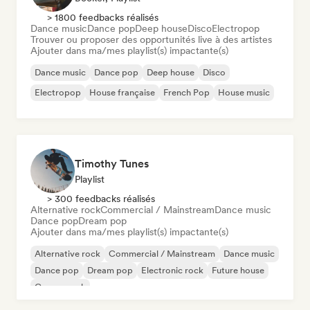
> 1800 feedbacks réalisés
Dance music
Dance pop
Deep house
Disco
Electropop
Trouver ou proposer des opportunités live à des artistes
Ajouter dans ma/mes playlist(s) impactante(s)
Dance music
Dance pop
Deep house
Disco
Electropop
House française
French Pop
House music
Timothy Tunes
Playlist
> 300 feedbacks réalisés
Alternative rock
Commercial / Mainstream
Dance music
Dance pop
Dream pop
Ajouter dans ma/mes playlist(s) impactante(s)
Alternative rock
Commercial / Mainstream
Dance music
Dance pop
Dream pop
Electronic rock
Future house
Garage rock