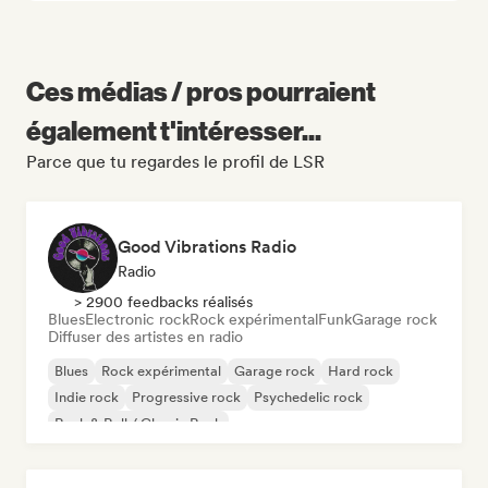
Ces médias / pros pourraient
également t'intéresser...
Parce que tu regardes le profil de LSR
Good Vibrations Radio
Radio
> 2900 feedbacks réalisés
Blues
Electronic rock
Rock expérimental
Funk
Garage rock
Diffuser des artistes en radio
Blues
Rock expérimental
Garage rock
Hard rock
Indie rock
Progressive rock
Psychedelic rock
Rock & Roll / Classic Rock