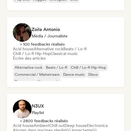
Zoila Antonio
Média / Journaliste
> 100 feedbacks réalisés
Acid house
Alternative rock
Beats / Lo-fi
Chill / Lo-fi Hip-Hop
Classical music
Écrire des articles
Alternative rock
Beats / Lo-fi
Chill / Lo-fi Hip-Hop
Commercial / Mainstream
Dance music
Disco
Dream pop
House music
N3UX
Playlist
> 2800 feedbacks réalisés
Acid house
Ambient
Chill out
Deep house
Electronica
Ajouter dans ma/mes playlist(s) impactante(s)