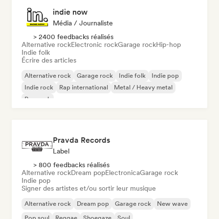
indie now
Média / Journaliste
> 2400 feedbacks réalisés
Alternative rock
Electronic rock
Garage rock
Hip-hop
Indie folk
Écrire des articles
Alternative rock
Garage rock
Indie folk
Indie pop
Indie rock
Rap international
Metal / Heavy metal
Pop rock
Pravda Records
Label
> 800 feedbacks réalisés
Alternative rock
Dream pop
Electronica
Garage rock
Indie pop
Signer des artistes et/ou sortir leur musique
Alternative rock
Dream pop
Garage rock
New wave
Pop soul
Reggae
Shoegaze
Soul