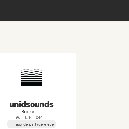
unïdsounds
Booker
9k
1.7k
244
Taux de partage élevé