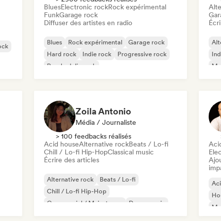
Blues
Electronic rock
Rock expérimental
Alte
Funk
Garage rock
Gar
Diffuser des artistes en radio
Écri
Blues
Rock expérimental
Garage rock
Alt
ock
Hard rock
Indie rock
Progressive rock
Ind
Psychedelic rock
Met
Rock & Roll / Classic Rock
Zoila Antonio
Média / Journaliste
> 100 feedbacks réalisés
Acid house
Alternative rock
Beats / Lo-fi
Aci
Chill / Lo-fi Hip-Hop
Classical music
Ele
Écrire des articles
Ajo
imp
Alternative rock
Beats / Lo-fi
Ac
Chill / Lo-fi Hip-Hop
Ho
Commercial / Mainstream
Dance music
Mel
Disco
Dream pop
House music
Or