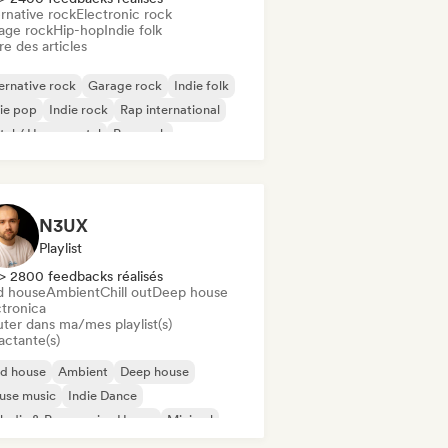
rnative rock
Electronic rock
age rock
Hip-hop
Indie folk
re des articles
ernative rock
Garage rock
Indie folk
ie pop
Indie rock
Rap international
al / Heavy metal
Pop rock
N3UX
Playlist
> 2800 feedbacks réalisés
d house
Ambient
Chill out
Deep house
ctronica
uter dans ma/mes playlist(s)
actante(s)
id house
Ambient
Deep house
use music
Indie Dance
odic & Progressive House
Minimal
ganic House / Downtempo