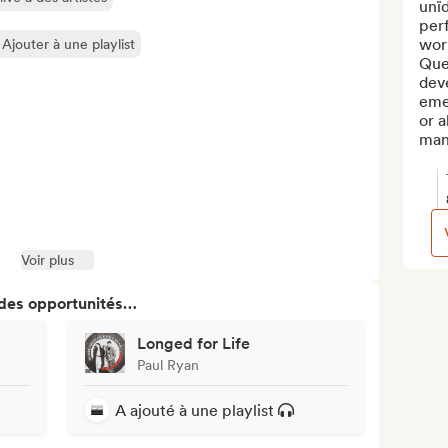
unïd
per
work
Ajouter à une playlist
Queb
dev
eme
or a
man
Voir plus
 des opportunités…
Longed for Life
Paul Ryan
A ajouté à une playlist