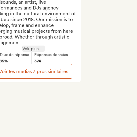
sounds, an artist, live 
formances and DJs agency 
ing in the cultural environment of 
ec since 2018. Our mission is to 
elop, frame and enhance 
rging musical projects from here 
broad. Whether through artistic 
agemen...
Voir plus
Taux de réponse
Réponses données
85%
374
Voir les médias / pros similaires