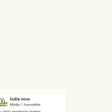
indie now
Média / Journaliste
> 2400 feedbacks réalisés