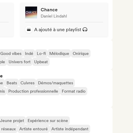
Chance
Daniel Lindahl
A ajouté à une playlist
Good vibes
Indé
Lo-fi
Mélodique
Onirique
ple
Univers fort
Upbeat
re
se
Beats
Cuivres
Démos/maquettes
nis
Production professionnelle
Format radio
Jeune projet
Expérience sur scène
s réseaux
Artiste entouré
Artiste indépendant