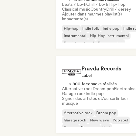
Beats / Lo-fi
Chill / Lo-fi Hip-Hop
Classical music
Country
Drill / Jersey
Ajouter dans ma/mes playlist(s)
impactante(s)
Hip-hop
Indie folk
Indie pop
Indie r
Instrumental
Hip-Hop instrumental
Rap international
Rap en anglais
Pravda Records
Label
> 800 feedbacks réalisés
Alternative rock
Dream pop
Electronica
Garage rock
Indie pop
Signer des artistes et/ou sortir leur
musique
Alternative rock
Dream pop
Garage rock
New wave
Pop soul
Reggae
Shoegaze
Soul