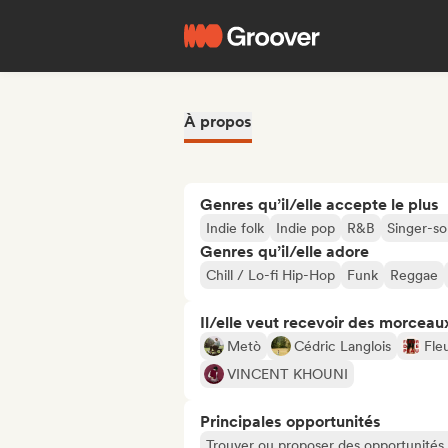
À propos
Genres qu’il/elle accepte le plus
Indie folk
Indie pop
R&B
Singer-so
Genres qu’il/elle adore
Chill / Lo-fi Hip-Hop
Funk
Reggae
Il/elle veut recevoir des morceaux
Metò
Cédric Langlois
Fle
VINCENT KHOUNI
Principales opportunités
Trouver ou proposer des opportunités l