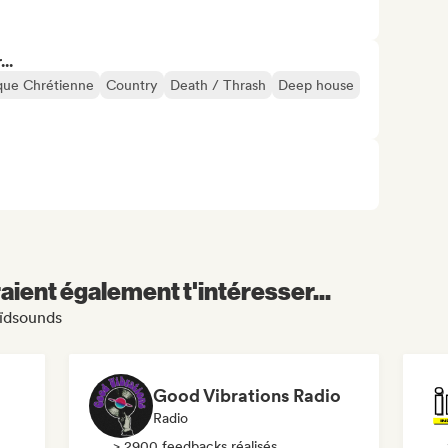
..
que Chrétienne
Country
Death / Thrash
Deep house
aient également t'intéresser...
nïdsounds
Good Vibrations Radio
Radio
> 2900 feedbacks réalisés