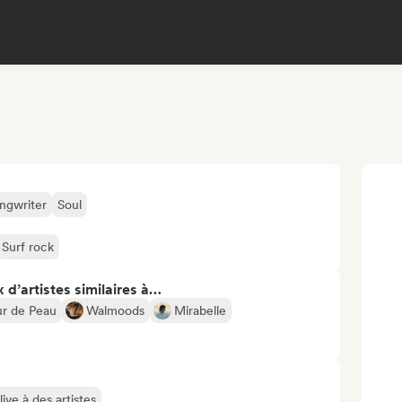
ngwriter
Soul
Surf rock
 d’artistes similaires à…
ur de Peau
Walmoods
Mirabelle
ive à des artistes