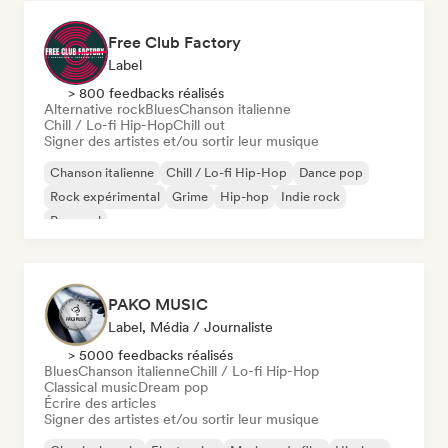
Free Club Factory
Label
> 800 feedbacks réalisés
Alternative rock
Blues
Chanson italienne
Chill / Lo-fi Hip-Hop
Chill out
Signer des artistes et/ou sortir leur musique
Chanson italienne
Chill / Lo-fi Hip-Hop
Dance pop
Rock expérimental
Grime
Hip-hop
Indie rock
Pop soul
PAKO MUSIC
Label, Média / Journaliste
> 5000 feedbacks réalisés
Blues
Chanson italienne
Chill / Lo-fi Hip-Hop
Classical music
Dream pop
Écrire des articles
Signer des artistes et/ou sortir leur musique