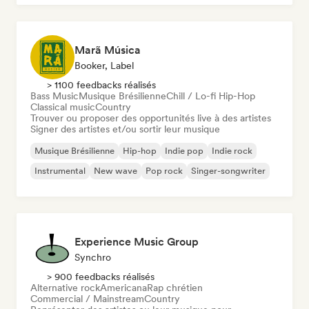
Marã Música
Booker, Label
> 1100 feedbacks réalisés
Bass Music
Musique Brésilienne
Chill / Lo-fi Hip-Hop
Classical music
Country
Trouver ou proposer des opportunités live à des artistes
Signer des artistes et/ou sortir leur musique
Musique Brésilienne
Hip-hop
Indie pop
Indie rock
Instrumental
New wave
Pop rock
Singer-songwriter
Experience Music Group
Synchro
> 900 feedbacks réalisés
Alternative rock
Americana
Rap chrétien
Commercial / Mainstream
Country