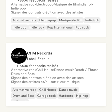
> 3500 feedbacks réalisés
Alternative rock
Electropop
Musique de film
Indie folk
Indie pop
Signer des contrats d’édition avec des artistes
Alternative rock
Electropop
Musique de film
Indie folk
Indie pop
Indie rock
Pop international
Pop rock
CFM Records
Label, Éditeur
> 5400 feedbacks réalisés
Alternative rock
Chill House
Dance music
Death / Thrash
Drum and Bass
Signer des contrats d’édition avec des artistes
Signer des artistes et/ou sortir leur musique
Alternative rock
Chill House
Dance music
Drum and Bass
Garage rock
Hardcore
Hip-hop
Indie rock