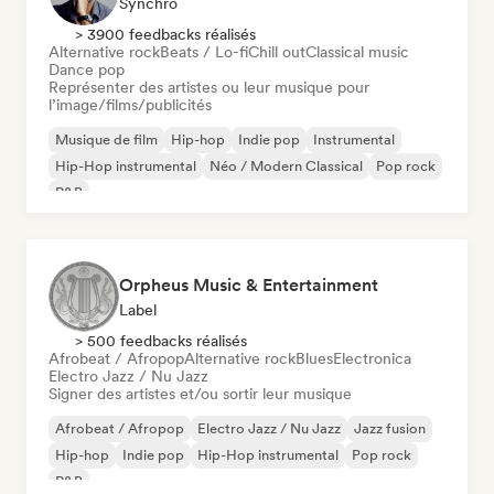
Synchro
> 3900 feedbacks réalisés
Alternative rock
Beats / Lo-fi
Chill out
Classical music
Dance pop
Représenter des artistes ou leur musique pour
l’image/films/publicités
Musique de film
Hip-hop
Indie pop
Instrumental
Hip-Hop instrumental
Néo / Modern Classical
Pop rock
R&B
Orpheus Music & Entertainment
Label
> 500 feedbacks réalisés
Afrobeat / Afropop
Alternative rock
Blues
Electronica
Electro Jazz / Nu Jazz
Signer des artistes et/ou sortir leur musique
Afrobeat / Afropop
Electro Jazz / Nu Jazz
Jazz fusion
Hip-hop
Indie pop
Hip-Hop instrumental
Pop rock
R&B