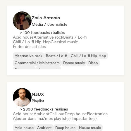
Zoila Antonio
Média / Journaliste
> 100 feedbacks réalisés
Acid house
Alternative rock
Beats / Lo-fi
Chill / Lo-fi Hip-Hop
Classical music
Écrire des articles
Alternative rock
Beats / Lo-fi
Chill / Lo-fi Hip-Hop
Commercial / Mainstream
Dance music
Disco
Dream pop
House music
N3UX
Playlist
> 2800 feedbacks réalisés
Acid house
Ambient
Chill out
Deep house
Electronica
Ajouter dans ma/mes playlist(s) impactante(s)
Acid house
Ambient
Deep house
House music