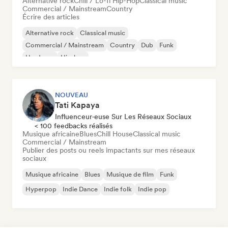
Alternative rock
Chill / Lo-fi Hip-Hop
Classical music
Commercial / Mainstream
Country
Écrire des articles
Alternative rock
Classical music
Commercial / Mainstream
Country
Dub
Funk
Hardcore
Hip-hop
NOUVEAU
Tati Kapaya
Influenceur·euse Sur Les Réseaux Sociaux
< 100 feedbacks réalisés
Musique africaine
Blues
Chill House
Classical music
Commercial / Mainstream
Publier des posts ou reels impactants sur mes réseaux
sociaux
Musique africaine
Blues
Musique de film
Funk
Hyperpop
Indie Dance
Indie folk
Indie pop