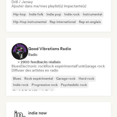
Drill / Jersey
Ajouter dans ma/mes playlist(s) impactante(s)
Hip-hop
Indie folk
Indie pop
Indie rock
Instrumental
Hip-Hop instrumental
Rap international
Rap en anglais
Good Vibrations Radio
Radio
> 2900 feedbacks réalisés
Blues
Electronic rock
Rock expérimental
Funk
Garage rock
Diffuser des artistes en radio
Blues
Rock expérimental
Garage rock
Hard rock
Indie rock
Progressive rock
Psychedelic rock
Rock & Roll / Classic Rock
indie now