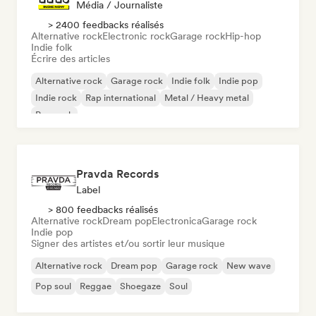
Média / Journaliste
> 2400 feedbacks réalisés
Alternative rock
Electronic rock
Garage rock
Hip-hop
Indie folk
Écrire des articles
Alternative rock
Garage rock
Indie folk
Indie pop
Indie rock
Rap international
Metal / Heavy metal
Pop rock
Pravda Records
Label
> 800 feedbacks réalisés
Alternative rock
Dream pop
Electronica
Garage rock
Indie pop
Signer des artistes et/ou sortir leur musique
Alternative rock
Dream pop
Garage rock
New wave
Pop soul
Reggae
Shoegaze
Soul