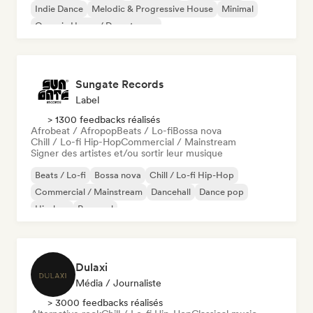
Indie Dance
Melodic & Progressive House
Minimal
Organic House / Downtempo
Sungate Records
Label
> 1300 feedbacks réalisés
Afrobeat / Afropop
Beats / Lo-fi
Bossa nova
Chill / Lo-fi Hip-Hop
Commercial / Mainstream
Signer des artistes et/ou sortir leur musique
Beats / Lo-fi
Bossa nova
Chill / Lo-fi Hip-Hop
Commercial / Mainstream
Dancehall
Dance pop
Hip-hop
Pop soul
Dulaxi
Média / Journaliste
> 3000 feedbacks réalisés