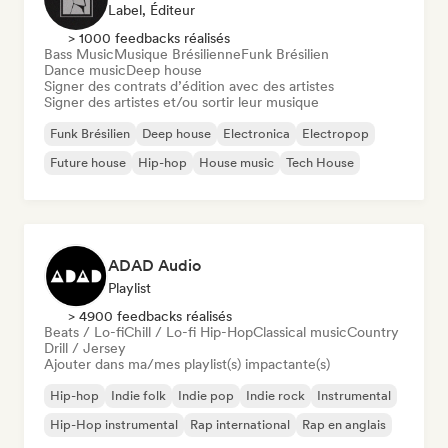
Label, Éditeur
> 1000 feedbacks réalisés
Bass Music
Musique Brésilienne
Funk Brésilien
Dance music
Deep house
Signer des contrats d’édition avec des artistes
Signer des artistes et/ou sortir leur musique
Funk Brésilien
Deep house
Electronica
Electropop
Future house
Hip-hop
House music
Tech House
ADAD Audio
Playlist
> 4900 feedbacks réalisés
Beats / Lo-fi
Chill / Lo-fi Hip-Hop
Classical music
Country
Drill / Jersey
Ajouter dans ma/mes playlist(s) impactante(s)
Hip-hop
Indie folk
Indie pop
Indie rock
Instrumental
Hip-Hop instrumental
Rap international
Rap en anglais