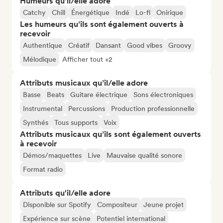
Humeurs qu’il/elle adore
Catchy
Chill
Énergétique
Indé
Lo-fi
Onirique
Les humeurs qu’ils sont également ouverts à
recevoir
Authentique
Créatif
Dansant
Good vibes
Groovy
Mélodique
Afficher tout +2
Attributs musicaux qu’il/elle adore
Basse
Beats
Guitare électrique
Sons électroniques
Instrumental
Percussions
Production professionnelle
Synthés
Tous supports
Voix
Attributs musicaux qu’ils sont également ouverts
à recevoir
Démos/maquettes
Live
Mauvaise qualité sonore
Format radio
Attributs qu'il/elle adore
Disponible sur Spotify
Compositeur
Jeune projet
Expérience sur scène
Potentiel international