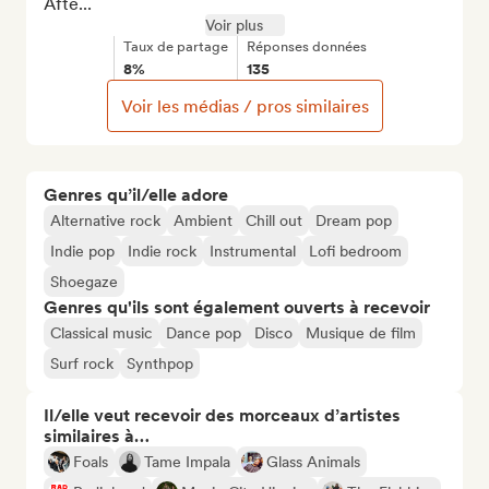
Afte...
Voir plus
Taux de partage
Réponses données
8%
135
Voir les médias / pros similaires
Genres qu’il/elle adore
Alternative rock
Ambient
Chill out
Dream pop
Indie pop
Indie rock
Instrumental
Lofi bedroom
Shoegaze
Genres qu'ils sont également ouverts à recevoir
Classical music
Dance pop
Disco
Musique de film
Surf rock
Synthpop
Il/elle veut recevoir des morceaux d’artistes
similaires à…
Foals
Tame Impala
Glass Animals