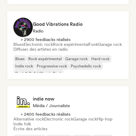
Good Vibrations Radio
Radio
> 2900 feedbacks réalisés
Blues
Electronic rock
Rock expérimental
Funk
Garage rock
Diffuser des artistes en radio
Blues
Rock expérimental
Garage rock
Hard rock
Indie rock
Progressive rock
Psychedelic rock
Rock & Roll / Classic Rock
indie now
Média / Journaliste
> 2400 feedbacks réalisés
Alternative rock
Electronic rock
Garage rock
Hip-hop
Indie folk
Écrire des articles