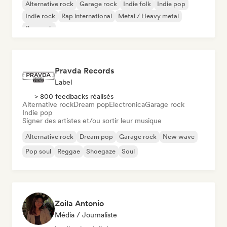
Alternative rock
Garage rock
Indie folk
Indie pop
Indie rock
Rap international
Metal / Heavy metal
Pop rock
Pravda Records
Label
> 800 feedbacks réalisés
Alternative rock
Dream pop
Electronica
Garage rock
Indie pop
Signer des artistes et/ou sortir leur musique
Alternative rock
Dream pop
Garage rock
New wave
Pop soul
Reggae
Shoegaze
Soul
Zoila Antonio
Média / Journaliste