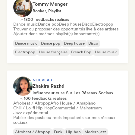
Tommy Menger
Booker, Playlist
> 1800 feedbacks réalisés
Dance music
Dance pop
Deep house
Disco
Electropop
Trouver ou proposer des opportunités live à des artistes
Ajouter dans ma/mes playlist(s) impactante(s)
Dance music
Dance pop
Deep house
Disco
Electropop
House française
French Pop
House music
NOUVEAU
Zhakira Razhé
Influenceur·euse Sur Les Réseaux Sociaux
< 100 feedbacks réalisés
Afrobeat / Afropop
Afro House / Amapiano
Chill / Lo-fi Hip-Hop
Commercial / Mainstream
Jazz expérimental
Publier des posts ou reels impactants sur mes réseaux
sociaux
Afrobeat / Afropop
Funk
Hip-hop
Modern jazz