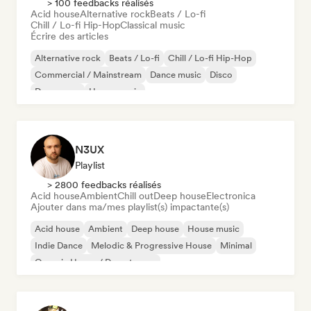
> 100 feedbacks réalisés
Acid house
Alternative rock
Beats / Lo-fi
Chill / Lo-fi Hip-Hop
Classical music
Écrire des articles
Alternative rock
Beats / Lo-fi
Chill / Lo-fi Hip-Hop
Commercial / Mainstream
Dance music
Disco
Dream pop
House music
N3UX
Playlist
> 2800 feedbacks réalisés
Acid house
Ambient
Chill out
Deep house
Electronica
Ajouter dans ma/mes playlist(s) impactante(s)
Acid house
Ambient
Deep house
House music
Indie Dance
Melodic & Progressive House
Minimal
Organic House / Downtempo