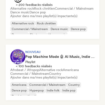
> 200 feedbacks réalisés
Alternative rock
Rock chrétien
Commercial / Mainstream
Dance music
Dance pop
Ajouter dans ma/mes playlist(s) impactante(s)
Alternative rock
Rock chrétien
Commercial / Mainstream
Dance music
Dance pop
Dream pop
Electropop
House music
NOUVEAU
Pop Machine Mode 🤖 AI Music, Indie Pop & Dream Pop
Playlist
< 100 feedbacks réalisés
Afrobeat / Afropop
Alternative rock
Americana
Commercial / Mainstream
Country
Ajouter dans ma/mes playlist(s) impactante(s)
Americana
Commercial / Mainstream
Country
Dance pop
Hyperpop
Indie folk
Indie pop
Pop international