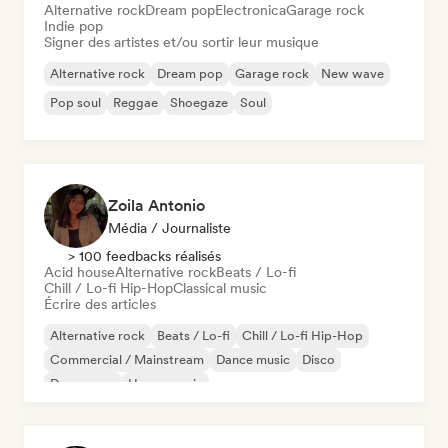
Alternative rock
Dream pop
Electronica
Garage rock
Indie pop
Signer des artistes et/ou sortir leur musique
Alternative rock
Dream pop
Garage rock
New wave
Pop soul
Reggae
Shoegaze
Soul
Zoila Antonio
Média / Journaliste
> 100 feedbacks réalisés
Acid house
Alternative rock
Beats / Lo-fi
Chill / Lo-fi Hip-Hop
Classical music
Écrire des articles
Alternative rock
Beats / Lo-fi
Chill / Lo-fi Hip-Hop
Commercial / Mainstream
Dance music
Disco
Dream pop
House music