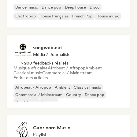
Dance music
Dance pop
Deep house
Disco
Electropop
House française
French Pop
House music
songweb.net
Média / Journaliste
> 900 feedbacks réalisés
Musique africaine
Afrobeat / Afropop
Ambient
Classical music
Commercial / Mainstream
Écrire des articles
Afrobeat / Afropop
Ambient
Classical music
Commercial / Mainstream
Country
Dance pop
Drill / Jersey
Hip-hop
Capricorn Music
Playlist