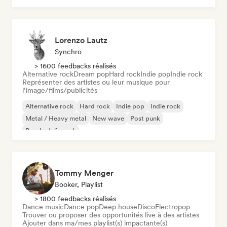
Lorenzo Lautz
Synchro
> 1600 feedbacks réalisés
Alternative rock
Dream pop
Hard rock
Indie pop
Indie rock
Représenter des artistes ou leur musique pour
l’image/films/publicités
Alternative rock
Hard rock
Indie pop
Indie rock
Metal / Heavy metal
New wave
Post punk
Psychedelic rock
Tommy Menger
Booker, Playlist
> 1800 feedbacks réalisés
Dance music
Dance pop
Deep house
Disco
Electropop
Trouver ou proposer des opportunités live à des artistes
Ajouter dans ma/mes playlist(s) impactante(s)