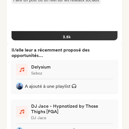
Faire un post ou un reel sur les réseaux sociaux
3.5k
Il/elle leur a récemment proposé des
opportunités…
Delysium
Seboz
A ajouté à une playlist
DJ Jace - Hypnotized by Those
Thighs [FGA]
DJ Jace