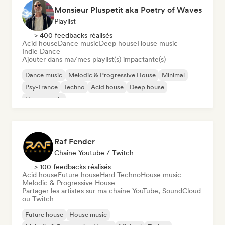
Monsieur Pluspetit aka Poetry of Waves
Playlist
> 400 feedbacks réalisés
Acid house
Dance music
Deep house
House music
Indie Dance
Ajouter dans ma/mes playlist(s) impactante(s)
Dance music
Melodic & Progressive House
Minimal
Psy-Trance
Techno
Acid house
Deep house
House music
Raf Fender
Chaîne Youtube / Twitch
> 100 feedbacks réalisés
Acid house
Future house
Hard Techno
House music
Melodic & Progressive House
Partager les artistes sur ma chaîne YouTube, SoundCloud
ou Twitch
Future house
House music