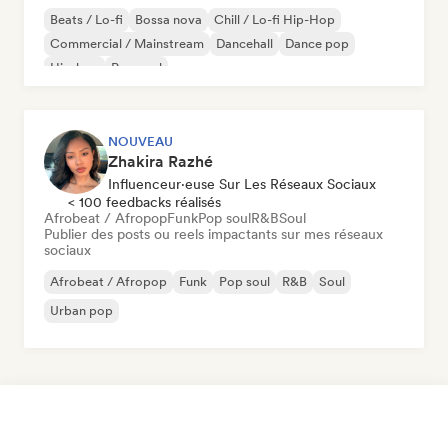
Beats / Lo-fi
Bossa nova
Chill / Lo-fi Hip-Hop
Commercial / Mainstream
Dancehall
Dance pop
Hip-hop
Pop soul
NOUVEAU
Zhakira Razhé
Influenceur·euse Sur Les Réseaux Sociaux
< 100 feedbacks réalisés
Afrobeat / Afropop
Funk
Pop soul
R&B
Soul
Publier des posts ou reels impactants sur mes réseaux
sociaux
Afrobeat / Afropop
Funk
Pop soul
R&B
Soul
Urban pop