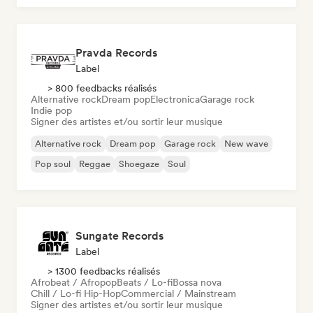
Pravda Records
Label
> 800 feedbacks réalisés
Alternative rock
Dream pop
Electronica
Garage rock
Indie pop
Signer des artistes et/ou sortir leur musique
Alternative rock
Dream pop
Garage rock
New wave
Pop soul
Reggae
Shoegaze
Soul
Sungate Records
Label
> 1300 feedbacks réalisés
Afrobeat / Afropop
Beats / Lo-fi
Bossa nova
Chill / Lo-fi Hip-Hop
Commercial / Mainstream
Signer des artistes et/ou sortir leur musique