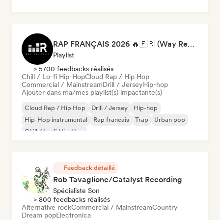
RAP FRANÇAIS 2026 🔥🇫🇷 (Way Records)
Playlist
> 5700 feedbacks réalisés
Chill / Lo-fi Hip-Hop
Cloud Rap / Hip Hop
Commercial / Mainstream
Drill / Jersey
Hip-hop
Ajouter dans ma/mes playlist(s) impactante(s)
Cloud Rap / Hip Hop
Drill / Jersey
Hip-hop
Hip-Hop instrumental
Rap francais
Trap
Urban pop
Chill / Lo-fi Hip-Hop
Feedback détaillé
Rob Tavaglione/Catalyst Recording
Spécialiste Son
> 800 feedbacks réalisés
Alternative rock
Commercial / Mainstream
Country
Dream pop
Electronica