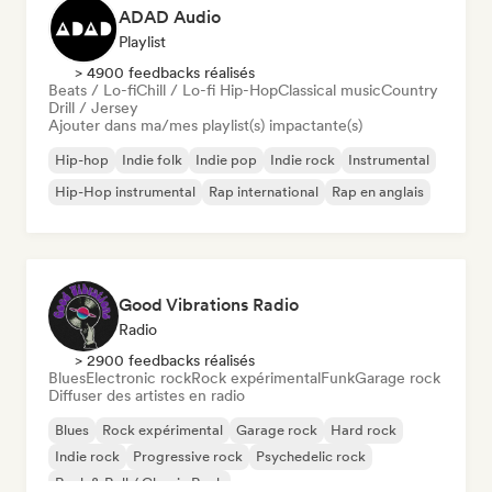
ADAD Audio
Playlist
> 4900 feedbacks réalisés
Beats / Lo-fi
Chill / Lo-fi Hip-Hop
Classical music
Country
Drill / Jersey
Ajouter dans ma/mes playlist(s) impactante(s)
Hip-hop
Indie folk
Indie pop
Indie rock
Instrumental
Hip-Hop instrumental
Rap international
Rap en anglais
Good Vibrations Radio
Radio
> 2900 feedbacks réalisés
Blues
Electronic rock
Rock expérimental
Funk
Garage rock
Diffuser des artistes en radio
Blues
Rock expérimental
Garage rock
Hard rock
Indie rock
Progressive rock
Psychedelic rock
Rock & Roll / Classic Rock