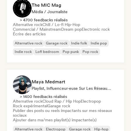
The MIC Mag
Média / Journaliste
> 4700 feedbacks réalisés
Alternative rock
Chill / Lo-fi Hip-Hop
Commercial / Mainstream
Dream pop
Electronic rock
Écrire des articles
Alternative rock
Garage rock
Indie folk
Indie pop
Indie rock
Lofi bedroom
Pop punk
Pop rock
Maya Medmart
Playlist, Influenceur·euse Sur Les Réseaux Sociaux
> 1400 feedbacks réalisés
Alternative rock
Cloud Rap / Hip Hop
Electropop
Rock expérimental
Garage rock
Publier des posts ou reels impactants sur mes réseaux
sociaux
Ajouter dans ma/mes playlist(s) impactante(s)
Alternative rock
Electropop
Garage rock
Hip-hop