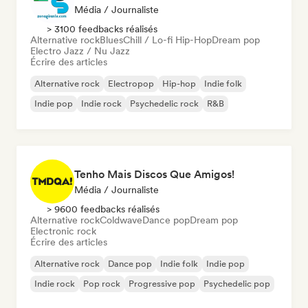
Média / Journaliste
> 3100 feedbacks réalisés
Alternative rock
Blues
Chill / Lo-fi Hip-Hop
Dream pop
Electro Jazz / Nu Jazz
Écrire des articles
Alternative rock
Electropop
Hip-hop
Indie folk
Indie pop
Indie rock
Psychedelic rock
R&B
Tenho Mais Discos Que Amigos!
Média / Journaliste
> 9600 feedbacks réalisés
Alternative rock
Coldwave
Dance pop
Dream pop
Electronic rock
Écrire des articles
Alternative rock
Dance pop
Indie folk
Indie pop
Indie rock
Pop rock
Progressive pop
Psychedelic pop