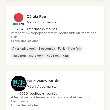
Célula Pop
Média / Journaliste
> 2400 feedbacks réalisés
Afrobeat / Afropop
Alternative rock
Ambient
Dream pop
Dub
Écrire des articles
Alternative rock
Electronica
Funk
Indie folk
Indie pop
Indie rock
Pop rock
R&B
Indie Valley Music
Média / Journaliste
> 6900 feedbacks réalisés
Alternative rock
Americana
Musique arabe
Dream pop
Electronica
Écrire des articles