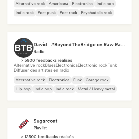
Alternative rock
Americana
Electronica
Indie pop
Indie rock
Post punk
Post rock
Psychedelic rock
David | #BeyondTheBridge on Raw Radio |
Radio
> 5800 feedbacks réalisés
Alternative rock
Blues
Electronica
Electronic rock
Funk
Diffuser des artistes en radio
Alternative rock
Electronica
Funk
Garage rock
Hip-hop
Indie pop
Indie rock
Metal / Heavy metal
Sugarcoat
Playlist
> 12500 feedbacks réalisés