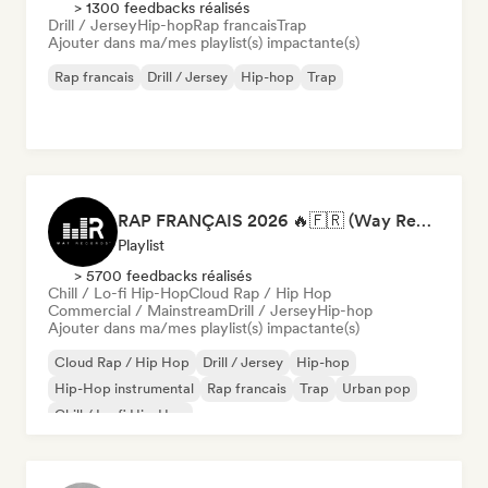
> 1300 feedbacks réalisés
Drill / Jersey
Hip-hop
Rap francais
Trap
Ajouter dans ma/mes playlist(s) impactante(s)
Rap francais
Drill / Jersey
Hip-hop
Trap
RAP FRANÇAIS 2026 🔥🇫🇷 (Way Records)
Playlist
> 5700 feedbacks réalisés
Chill / Lo-fi Hip-Hop
Cloud Rap / Hip Hop
Commercial / Mainstream
Drill / Jersey
Hip-hop
Ajouter dans ma/mes playlist(s) impactante(s)
Cloud Rap / Hip Hop
Drill / Jersey
Hip-hop
Hip-Hop instrumental
Rap francais
Trap
Urban pop
Chill / Lo-fi Hip-Hop