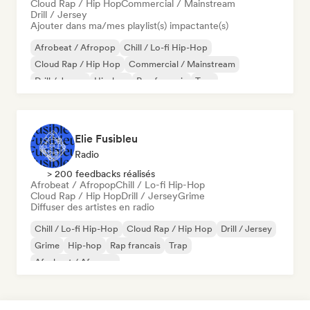
Cloud Rap / Hip Hop
Commercial / Mainstream
Drill / Jersey
Ajouter dans ma/mes playlist(s) impactante(s)
Afrobeat / Afropop
Chill / Lo-fi Hip-Hop
Cloud Rap / Hip Hop
Commercial / Mainstream
Drill / Jersey
Hip-hop
Rap francais
Trap
Elie Fusibleu
Radio
> 200 feedbacks réalisés
Afrobeat / Afropop
Chill / Lo-fi Hip-Hop
Cloud Rap / Hip Hop
Drill / Jersey
Grime
Diffuser des artistes en radio
Chill / Lo-fi Hip-Hop
Cloud Rap / Hip Hop
Drill / Jersey
Grime
Hip-hop
Rap francais
Trap
Afrobeat / Afropop