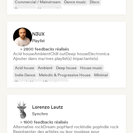
Commercial / Mainstream
Dance music
Disco
Dream pop
House music
N3UX
Playlist
> 2800 feedbacks réalisés
Acid house
Ambient
Chill out
Deep house
Electronica
Ajouter dans ma/mes playlist(s) impactante(s)
Acid house
Ambient
Deep house
House music
Indie Dance
Melodic & Progressive House
Minimal
Organic House / Downtempo
Lorenzo Lautz
Synchro
> 1600 feedbacks réalisés
Alternative rock
Dream pop
Hard rock
Indie pop
Indie rock
Représenter des artistes ou leur musique pour