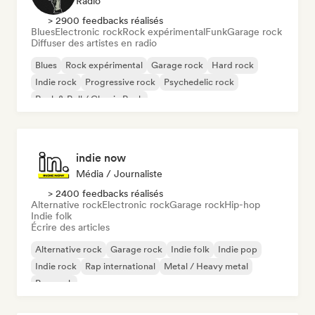
Radio
> 2900 feedbacks réalisés
Blues
Electronic rock
Rock expérimental
Funk
Garage rock
Diffuser des artistes en radio
Blues
Rock expérimental
Garage rock
Hard rock
Indie rock
Progressive rock
Psychedelic rock
Rock & Roll / Classic Rock
indie now
Média / Journaliste
> 2400 feedbacks réalisés
Alternative rock
Electronic rock
Garage rock
Hip-hop
Indie folk
Écrire des articles
Alternative rock
Garage rock
Indie folk
Indie pop
Indie rock
Rap international
Metal / Heavy metal
Pop rock