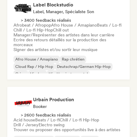
Label Blockstudio
Label, Manager, Spécialiste Son
> 3400 feedbacks réalisés
Afrobeat / Afropop
Afro House / Amapiano
Beats / Lo-fi
Chill / Lo-fi Hip-Hop
Chill out
Manager/Représenter des artistes dans leur carrière
Ecrire des retours détaillés sur la production des
morceaux
Signer des artistes et/ou sortir leur musique
Afro House / Amapiano
Rap chrétien
Cloud Rap / Hip Hop
Deutschrap/German Hip-Hop
Grime
Hip-hop
Hip-Hop instrumental
Rap international
Urbain Production
Booker
> 2600 feedbacks réalisés
Acid house
Beats / Lo-fi
Chill / Lo-fi Hip-Hop
Drill / Jersey
Electro swing
Trouver ou proposer des opportunités live à des artistes