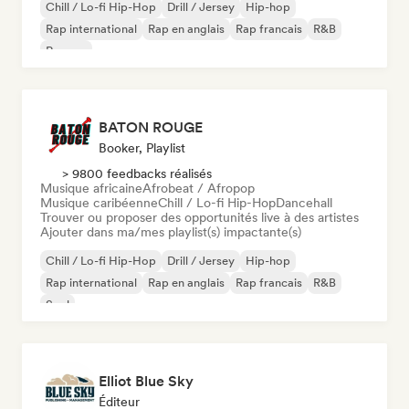
Chill / Lo-fi Hip-Hop
Drill / Jersey
Hip-hop
Rap international
Rap en anglais
Rap francais
R&B
Reggae
BATON ROUGE
Booker, Playlist
> 9800 feedbacks réalisés
Musique africaine
Afrobeat / Afropop
Musique caribéenne
Chill / Lo-fi Hip-Hop
Dancehall
Trouver ou proposer des opportunités live à des artistes
Ajouter dans ma/mes playlist(s) impactante(s)
Chill / Lo-fi Hip-Hop
Drill / Jersey
Hip-hop
Rap international
Rap en anglais
Rap francais
R&B
Soul
Elliot Blue Sky
Éditeur