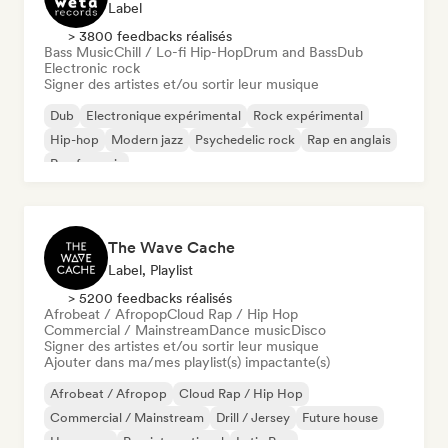
Label
> 3800 feedbacks réalisés
Bass Music
Chill / Lo-fi Hip-Hop
Drum and Bass
Dub
Electronic rock
Signer des artistes et/ou sortir leur musique
Dub
Electronique expérimental
Rock expérimental
Hip-hop
Modern jazz
Psychedelic rock
Rap en anglais
Rap francais
The Wave Cache
Label, Playlist
> 5200 feedbacks réalisés
Afrobeat / Afropop
Cloud Rap / Hip Hop
Commercial / Mainstream
Dance music
Disco
Signer des artistes et/ou sortir leur musique
Ajouter dans ma/mes playlist(s) impactante(s)
Afrobeat / Afropop
Cloud Rap / Hip Hop
Commercial / Mainstream
Drill / Jersey
Future house
Hyperpop
Pop international
Latin Pop