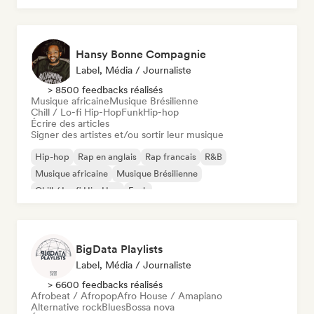
Hansy Bonne Compagnie
Label, Média / Journaliste
> 8500 feedbacks réalisés
Musique africaine
Musique Brésilienne
Chill / Lo-fi Hip-Hop
Funk
Hip-hop
Écrire des articles
Signer des artistes et/ou sortir leur musique
Hip-hop
Rap en anglais
Rap francais
R&B
Musique africaine
Musique Brésilienne
Chill / Lo-fi Hip-Hop
Funk
BigData Playlists
Label, Média / Journaliste
> 6600 feedbacks réalisés
Afrobeat / Afropop
Afro House / Amapiano
Alternative rock
Blues
Bossa nova