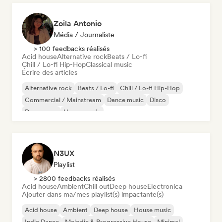
Zoila Antonio
Média / Journaliste
> 100 feedbacks réalisés
Acid house
Alternative rock
Beats / Lo-fi
Chill / Lo-fi Hip-Hop
Classical music
Écrire des articles
Alternative rock
Beats / Lo-fi
Chill / Lo-fi Hip-Hop
Commercial / Mainstream
Dance music
Disco
Dream pop
House music
N3UX
Playlist
> 2800 feedbacks réalisés
Acid house
Ambient
Chill out
Deep house
Electronica
Ajouter dans ma/mes playlist(s) impactante(s)
Acid house
Ambient
Deep house
House music
Indie Dance
Melodic & Progressive House
Minimal