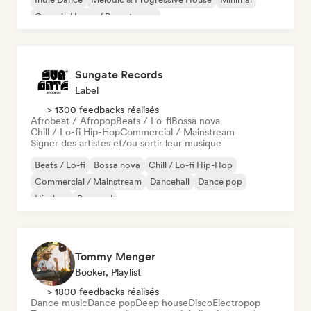
Organic House / Downtempo
Sungate Records
Label
> 1300 feedbacks réalisés
Afrobeat / Afropop
Beats / Lo-fi
Bossa nova
Chill / Lo-fi Hip-Hop
Commercial / Mainstream
Signer des artistes et/ou sortir leur musique
Beats / Lo-fi
Bossa nova
Chill / Lo-fi Hip-Hop
Commercial / Mainstream
Dancehall
Dance pop
Hip-hop
Pop soul
Tommy Menger
Booker, Playlist
> 1800 feedbacks réalisés
Dance music
Dance pop
Deep house
Disco
Electropop