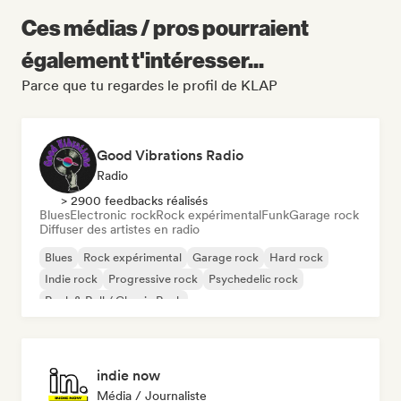
Ces médias / pros pourraient
également t'intéresser...
Parce que tu regardes le profil de KLAP
Good Vibrations Radio
Radio
> 2900 feedbacks réalisés
Blues
Electronic rock
Rock expérimental
Funk
Garage rock
Diffuser des artistes en radio
Blues
Rock expérimental
Garage rock
Hard rock
Indie rock
Progressive rock
Psychedelic rock
Rock & Roll / Classic Rock
indie now
Média / Journaliste