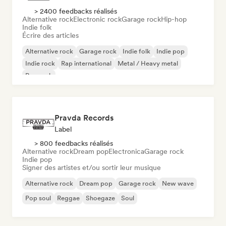
> 2400 feedbacks réalisés
Alternative rock
Electronic rock
Garage rock
Hip-hop
Indie folk
Écrire des articles
Alternative rock
Garage rock
Indie folk
Indie pop
Indie rock
Rap international
Metal / Heavy metal
Pop rock
Pravda Records
Label
> 800 feedbacks réalisés
Alternative rock
Dream pop
Electronica
Garage rock
Indie pop
Signer des artistes et/ou sortir leur musique
Alternative rock
Dream pop
Garage rock
New wave
Pop soul
Reggae
Shoegaze
Soul