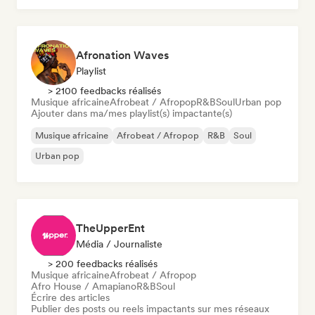
House music
Afronation Waves
Playlist
> 2100 feedbacks réalisés
Musique africaine
Afrobeat / Afropop
R&B
Soul
Urban pop
Ajouter dans ma/mes playlist(s) impactante(s)
Musique africaine
Afrobeat / Afropop
R&B
Soul
Urban pop
TheUpperEnt
Média / Journaliste
> 200 feedbacks réalisés
Musique africaine
Afrobeat / Afropop
Afro House / Amapiano
R&B
Soul
Écrire des articles
Publier des posts ou reels impactants sur mes réseaux