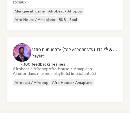
sociaux
Musique africaine
Afrobeat / Afropop
Afro House / Amapiano
R&B
Soul
ᴀꜰʀᴏ ᴇᴜᴘʜᴏʀɪᴀ (ᴛᴏᴘ ᴀꜰʀᴏʙᴇᴀᴛꜱ ʜɪᴛꜱ 🌴🔥 2026 )
Playlist
> 300 feedbacks réalisés
Afrobeat / Afropop
Afro House / Amapiano
Ajouter dans ma/mes playlist(s) impactante(s)
Afrobeat / Afropop
Afro House / Amapiano