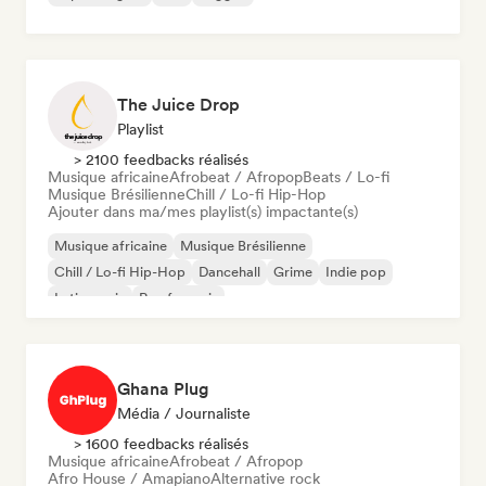
The Juice Drop
Playlist
> 2100 feedbacks réalisés
Musique africaine
Afrobeat / Afropop
Beats / Lo-fi
Musique Brésilienne
Chill / Lo-fi Hip-Hop
Ajouter dans ma/mes playlist(s) impactante(s)
Musique africaine
Musique Brésilienne
Chill / Lo-fi Hip-Hop
Dancehall
Grime
Indie pop
Latin music
Rap francais
Ghana Plug
Média / Journaliste
> 1600 feedbacks réalisés
Musique africaine
Afrobeat / Afropop
Afro House / Amapiano
Alternative rock