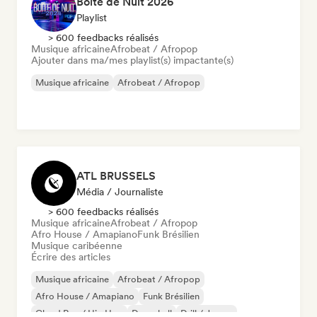
Boite de Nuit 2026
Playlist
> 600 feedbacks réalisés
Musique africaine
Afrobeat / Afropop
Ajouter dans ma/mes playlist(s) impactante(s)
Musique africaine
Afrobeat / Afropop
ATL BRUSSELS
Média / Journaliste
> 600 feedbacks réalisés
Musique africaine
Afrobeat / Afropop
Afro House / Amapiano
Funk Brésilien
Musique caribéenne
Écrire des articles
Musique africaine
Afrobeat / Afropop
Afro House / Amapiano
Funk Brésilien
Cloud Rap / Hip Hop
Dancehall
Drill / Jersey