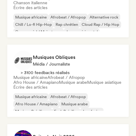
Chanson italienne
Écrire des articles
Musique africaine
Afrobeat / Afropop
Alternative rock
Chill / Lo-fi Hip-Hop
Rap chrétien
Cloud Rap / Hip Hop
Commercial / Mainstream
Jazz expérimental
Musiques Obliques
Média / Journaliste
> 3100 feedbacks réalisés
Musique africaine
Afrobeat / Afropop
Afro House / Amapiano
Musique arabe
Musique asiatique
Écrire des articles
Musique africaine
Afrobeat / Afropop
Afro House / Amapiano
Musique arabe
Musique Brésilienne
Funk Brésilien
Jazz fusion
Rap international