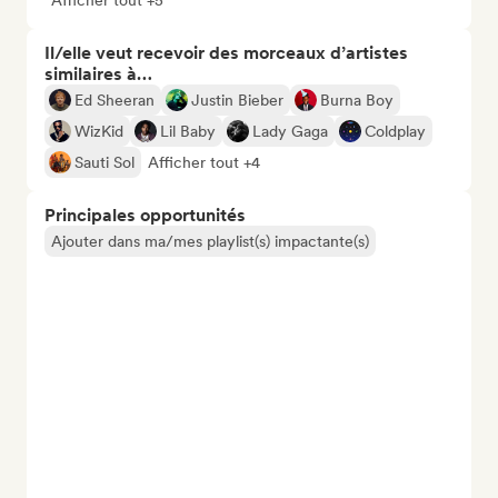
Afficher tout +5
Il/elle veut recevoir des morceaux d’artistes
similaires à…
Ed Sheeran
Justin Bieber
Burna Boy
WizKid
Lil Baby
Lady Gaga
Coldplay
Sauti Sol
Afficher tout +4
Principales opportunités
Ajouter dans ma/mes playlist(s) impactante(s)