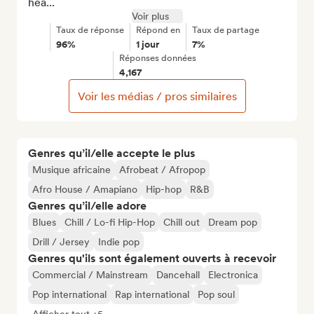
hea...
Voir plus
Taux de réponse
Répond en
Taux de partage
96%
1 jour
7%
Réponses données
4,167
Voir les médias / pros similaires
Genres qu’il/elle accepte le plus
Musique africaine
Afrobeat / Afropop
Afro House / Amapiano
Hip-hop
R&B
Genres qu’il/elle adore
Blues
Chill / Lo-fi Hip-Hop
Chill out
Dream pop
Drill / Jersey
Indie pop
Genres qu'ils sont également ouverts à recevoir
Commercial / Mainstream
Dancehall
Electronica
Pop international
Rap international
Pop soul