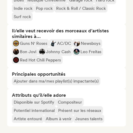
Blues
Musique Chrétienne
Garage rock
Hard rock
Indie rock
Pop rock
Rock & Roll / Classic Rock
Surf rock
Il/elle veut recevoir des morceaux d’artistes
similaires à…
Guns N' Roses
AC/DC
Newsboys
Bon Jovi
Johnny Cash
Leo Freitas
Red Hot Chili Peppers
Principales opportunités
Ajouter dans ma/mes playlist(s) impactante(s)
Attributs qu'il/elle adore
Disponible sur Spotify
Compositeur
Potentiel international
Présent sur les réseaux
Artiste entouré
Album à venir
Jeunes talents