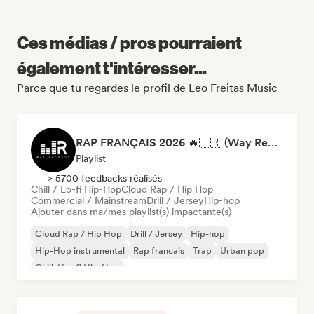
Ces médias / pros pourraient
également t'intéresser...
Parce que tu regardes le profil de Leo Freitas Music
RAP FRANÇAIS 2026 🔥🇫🇷 (Way Records)
Playlist
> 5700 feedbacks réalisés
Chill / Lo-fi Hip-Hop
Cloud Rap / Hip Hop
Commercial / Mainstream
Drill / Jersey
Hip-hop
Ajouter dans ma/mes playlist(s) impactante(s)
Cloud Rap / Hip Hop
Drill / Jersey
Hip-hop
Hip-Hop instrumental
Rap francais
Trap
Urban pop
Chill / Lo-fi Hip-Hop