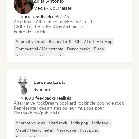
Zoila Antonio
Média / Journaliste
> 100 feedbacks réalisés
Acid house
Alternative rock
Beats / Lo-fi
Chill / Lo-fi Hip-Hop
Classical music
Écrire des articles
Alternative rock
Beats / Lo-fi
Chill / Lo-fi Hip-Hop
Commercial / Mainstream
Dance music
Disco
Dream pop
House music
Lorenzo Lautz
Synchro
> 1600 feedbacks réalisés
Alternative rock
Dream pop
Hard rock
Indie pop
Indie rock
Représenter des artistes ou leur musique pour
l’image/films/publicités
Alternative rock
Hard rock
Indie pop
Indie rock
Metal / Heavy metal
New wave
Post punk
Psychedelic rock