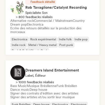
Feedback détaillé
Rob Tavaglione/Catalyst Recording
Spécialiste Son
> 800 feedbacks réalisés
Alternative rock
Commercial / Mainstream
Country
Dream pop
Electronica
Ecrire des retours détaillés sur la production des
morceaux
Electronica
Rock expérimental
Indie folk
Indie pop
Indie rock
Metal / Heavy metal
Post punk
Rock & Roll / Classic Rock
Dreamers Island Entertainment
Label, Éditeur
> 1000 feedbacks réalisés
Bass Music
Musique Brésilienne
Funk Brésilien
Dance music
Deep house
Signer des contrats d’édition avec des artistes
Signer des artistes et/ou sortir leur musique
Funk Brésilien
Deep house
Electronica
Electropop