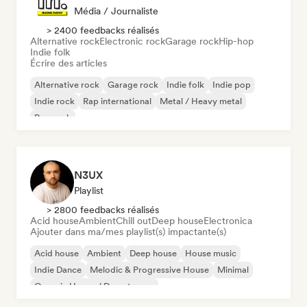
Média / Journaliste
> 2400 feedbacks réalisés
Alternative rock
Electronic rock
Garage rock
Hip-hop
Indie folk
Écrire des articles
Alternative rock
Garage rock
Indie folk
Indie pop
Indie rock
Rap international
Metal / Heavy metal
Pop rock
N3UX
Playlist
> 2800 feedbacks réalisés
Acid house
Ambient
Chill out
Deep house
Electronica
Ajouter dans ma/mes playlist(s) impactante(s)
Acid house
Ambient
Deep house
House music
Indie Dance
Melodic & Progressive House
Minimal
Organic House / Downtempo