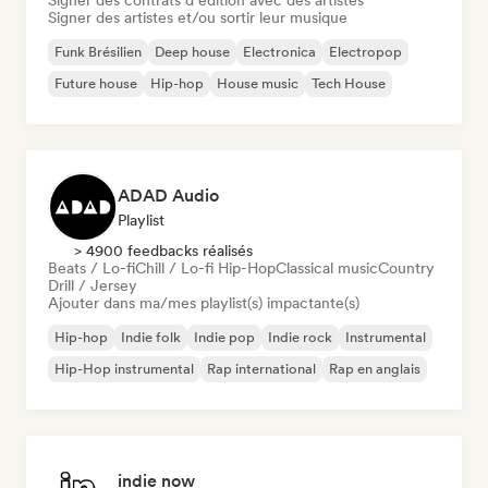
Signer des contrats d’édition avec des artistes
Signer des artistes et/ou sortir leur musique
Funk Brésilien
Deep house
Electronica
Electropop
Future house
Hip-hop
House music
Tech House
ADAD Audio
Playlist
> 4900 feedbacks réalisés
Beats / Lo-fi
Chill / Lo-fi Hip-Hop
Classical music
Country
Drill / Jersey
Ajouter dans ma/mes playlist(s) impactante(s)
Hip-hop
Indie folk
Indie pop
Indie rock
Instrumental
Hip-Hop instrumental
Rap international
Rap en anglais
indie now