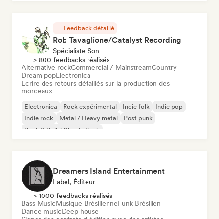
Feedback détaillé
Rob Tavaglione/Catalyst Recording
Spécialiste Son
> 800 feedbacks réalisés
Alternative rock
Commercial / Mainstream
Country
Dream pop
Electronica
Ecrire des retours détaillés sur la production des
morceaux
Electronica
Rock expérimental
Indie folk
Indie pop
Indie rock
Metal / Heavy metal
Post punk
Rock & Roll / Classic Rock
Dreamers Island Entertainment
Label, Éditeur
> 1000 feedbacks réalisés
Bass Music
Musique Brésilienne
Funk Brésilien
Dance music
Deep house