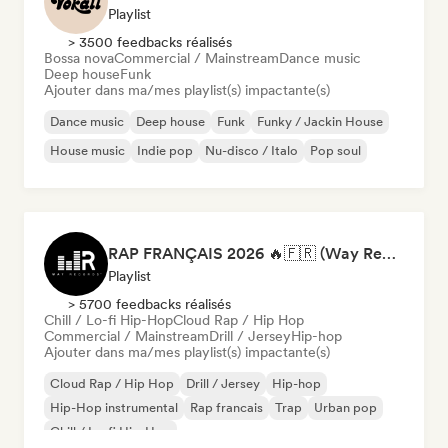
Playlist
> 3500 feedbacks réalisés
Bossa nova
Commercial / Mainstream
Dance music
Deep house
Funk
Ajouter dans ma/mes playlist(s) impactante(s)
Dance music
Deep house
Funk
Funky / Jackin House
House music
Indie pop
Nu-disco / Italo
Pop soul
RAP FRANÇAIS 2026 🔥🇫🇷 (Way Records)
Playlist
> 5700 feedbacks réalisés
Chill / Lo-fi Hip-Hop
Cloud Rap / Hip Hop
Commercial / Mainstream
Drill / Jersey
Hip-hop
Ajouter dans ma/mes playlist(s) impactante(s)
Cloud Rap / Hip Hop
Drill / Jersey
Hip-hop
Hip-Hop instrumental
Rap francais
Trap
Urban pop
Chill / Lo-fi Hip-Hop