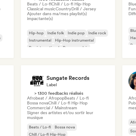
Beats / Lo-fi
Chill / Lo-fi Hip-Hop
Blu
e
Classical music
Country
Drill / Jersey
Fun
Ajouter dans ma/mes playlist(s)
Diff
impactante(s)
Blu
Hip-hop
Indie folk
Indie pop
Indie rock
a
Ha
Instrumental
Hip-Hop instrumental
Psy
Rap international
Rap en anglais
Roc
Sungate Records
Label
> 1300 feedbacks réalisés
Afrobeat / Afropop
Beats / Lo-fi
Afr
Bossa nova
Chill / Lo-fi Hip-Hop
Publ
Commercial / Mainstream
mes
Signer des artistes et/ou sortir leur
musique
Af
Beats / Lo-fi
Bossa nova
So
Chill / Lo-fi Hip-Hop