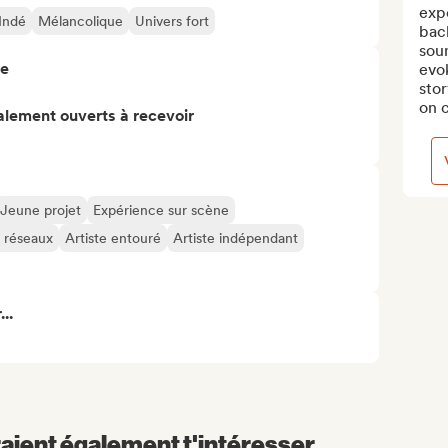
exp
Indé
Mélancolique
Univers fort
bac
sou
re
evo
stor
on c
alement ouverts à recevoir
Jeune projet
Expérience sur scène
s réseaux
Artiste entouré
Artiste indépendant
..
aient également t'intéresser...