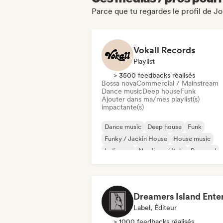
Parce que tu regardes le profil de Jo
Vokall Records
Playlist
> 3500 feedbacks réalisés
Bossa nova
Commercial / Mainstream
Dance music
Deep house
Funk
Ajouter dans ma/mes playlist(s)
impactante(s)
Dance music
Deep house
Funk
Funky / Jackin House
House music
Indie pop
Nu-disco / Italo
Pop soul
Label, Éditeur
> 1000 feedbacks réalisés