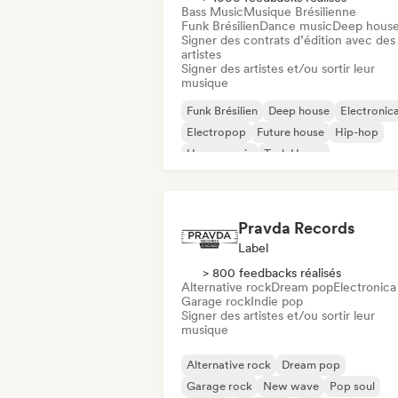
Bass Music
Musique Brésilienne
Funk Brésilien
Dance music
Deep hous
Signer des contrats d’édition avec des
artistes
Signer des artistes et/ou sortir leur
musique
Funk Brésilien
Deep house
Electronic
Electropop
Future house
Hip-hop
House music
Tech House
Pravda Records
Label
> 800 feedbacks réalisés
Alternative rock
Dream pop
Electronica
Garage rock
Indie pop
Signer des artistes et/ou sortir leur
musique
Alternative rock
Dream pop
Garage rock
New wave
Pop soul