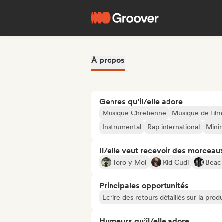
À propos
Genres qu’il/elle adore
Musique Chrétienne
Musique de film
Instrumental
Rap international
Mini
Il/elle veut recevoir des morceaux
Toro y Moi
Kid Cudi
Beac
Principales opportunités
Ecrire des retours détaillés sur la pr
Humeurs qu’il/elle adore