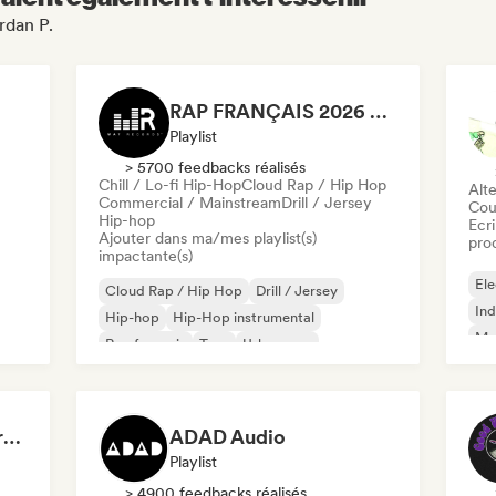
rdan P.
RAP FRANÇAIS 2026 🔥🇫🇷 (Way Records)
Playlist
> 5700 feedbacks réalisés
Chill / Lo-fi Hip-Hop
Cloud Rap / Hip Hop
Alte
Commercial / Mainstream
Drill / Jersey
Cou
Hip-hop
Ecri
Ajouter dans ma/mes playlist(s)
pro
impactante(s)
Ele
Cloud Rap / Hip Hop
Drill / Jersey
Ind
Hip-hop
Hip-Hop instrumental
Met
Rap francais
Trap
Urban pop
Roc
Chill / Lo-fi Hip-Hop
Dreamers Island Entertainment
ADAD Audio
Playlist
> 4900 feedbacks réalisés