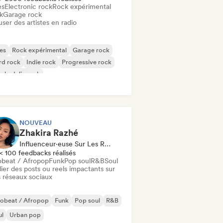
es
Electronic rock
Rock expérimental
k
Garage rock
user des artistes en radio
es
Rock expérimental
Garage rock
rd rock
Indie rock
Progressive rock
chedelic rock
k & Roll / Classic Rock
NOUVEAU
Zhakira Razhé
Influenceur·euse Sur Les Réseaux Sociaux
< 100 feedbacks réalisés
obeat / Afropop
Funk
Pop soul
R&B
Soul
ier des posts ou reels impactants sur
 réseaux sociaux
robeat / Afropop
Funk
Pop soul
R&B
ul
Urban pop