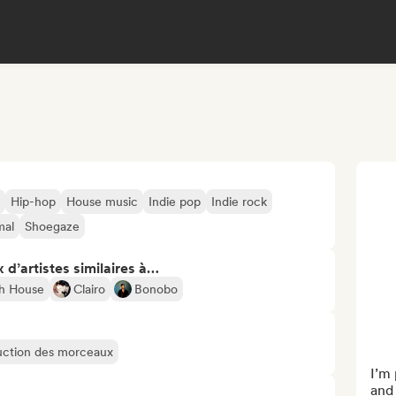
Hip-hop
House music
Indie pop
Indie rock
mal
Shoegaze
 d’artistes similaires à…
h House
Clairo
Bonobo
oduction des morceaux
I’m 
and