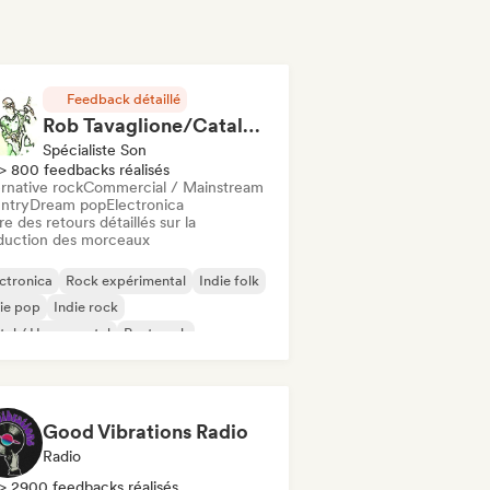
Feedback détaillé
Rob Tavaglione/Catalyst Recording
Spécialiste Son
> 800 feedbacks réalisés
rnative rock
Commercial / Mainstream
ntry
Dream pop
Electronica
re des retours détaillés sur la
duction des morceaux
ctronica
Rock expérimental
Indie folk
ie pop
Indie rock
al / Heavy metal
Post punk
k & Roll / Classic Rock
Good Vibrations Radio
Radio
> 2900 feedbacks réalisés