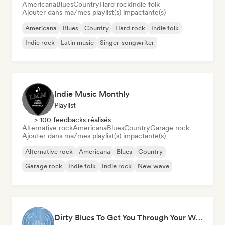
Americana
Blues
Country
Hard rock
Indie folk
Ajouter dans ma/mes playlist(s) impactante(s)
Americana
Blues
Country
Hard rock
Indie folk
Indie rock
Latin music
Singer-songwriter
Indie Music Monthly
Playlist
> 100 feedbacks réalisés
Alternative rock
Americana
Blues
Country
Garage rock
Ajouter dans ma/mes playlist(s) impactante(s)
Alternative rock
Americana
Blues
Country
Garage rock
Indie folk
Indie rock
New wave
Dirty Blues To Get You Through Your Workday