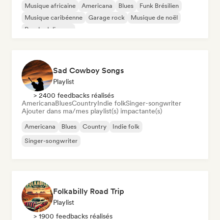
Musique africaine
Americana
Blues
Funk Brésilien
Musique caribéenne
Garage rock
Musique de noël
Psychedelic pop
Sad Cowboy Songs
Playlist
> 2400 feedbacks réalisés
Americana
Blues
Country
Indie folk
Singer-songwriter
Ajouter dans ma/mes playlist(s) impactante(s)
Americana
Blues
Country
Indie folk
Singer-songwriter
Folkabilly Road Trip
Playlist
> 1900 feedbacks réalisés