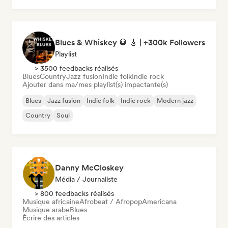
Blues & Whiskey 🥃 🎸 | +300k Followers
Playlist
> 3500 feedbacks réalisés
Blues
Country
Jazz fusion
Indie folk
Indie rock
Ajouter dans ma/mes playlist(s) impactante(s)
Blues
Jazz fusion
Indie folk
Indie rock
Modern jazz
Country
Soul
Danny McCloskey
Média / Journaliste
> 800 feedbacks réalisés
Musique africaine
Afrobeat / Afropop
Americana
Musique arabe
Blues
Écrire des articles