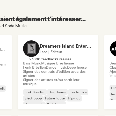
aient également t'intéresser...
Cold Soda Music
Dreamers Island Entertainment
Rob Tavaglione/Catalyst Recording
Label, Éditeur
> 1000 feedbacks réalisés
Bass Music
Musique Brésilienne
Beat
ream
Funk Brésilien
Dance music
Deep house
Clas
Signer des contrats d’édition avec des
Ajo
artistes
imp
Signer des artistes et/ou sortir leur
musique
Hi
folk
Funk Brésilien
Deep house
Electronica
Ins
Electropop
Future house
Hip-hop
Rap
House music
Tech House