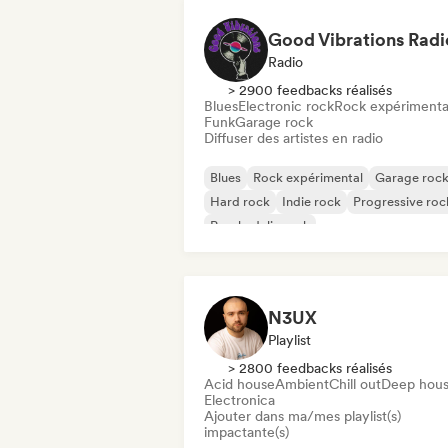
Good Vibrations Radi
Radio
> 2900 feedbacks réalisés
Blues
Electronic rock
Rock expérimenta
Funk
Garage rock
Diffuser des artistes en radio
Blues
Rock expérimental
Garage roc
Hard rock
Indie rock
Progressive roc
Psychedelic rock
Rock & Roll / Classic Rock
N3UX
Playlist
> 2800 feedbacks réalisés
Acid house
Ambient
Chill out
Deep hou
Electronica
Ajouter dans ma/mes playlist(s)
impactante(s)