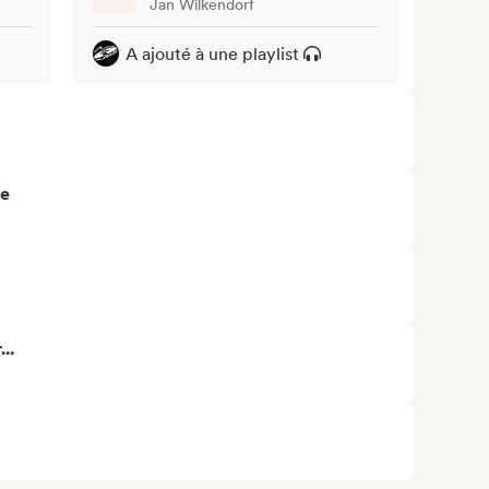
Jan Wilkendorf
A ajouté à une playlist
re
..