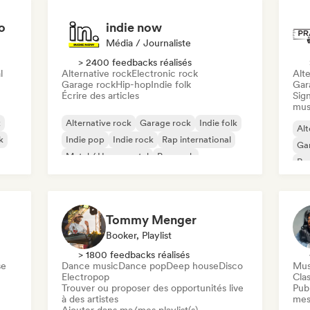
o
indie now
Média / Journaliste
> 2400 feedbacks réalisés
l
Alternative rock
Electronic rock
Alte
Garage rock
Hip-hop
Indie folk
Gar
Écrire des articles
Sign
mus
k
Alternative rock
Garage rock
Indie folk
Alt
k
Indie pop
Indie rock
Rap international
Ga
Metal / Heavy metal
Pop rock
Re
Tommy Menger
Booker, Playlist
> 1800 feedbacks réalisés
se
Dance music
Dance pop
Deep house
Disco
Mus
Electropop
Clas
Trouver ou proposer des opportunités live
Publ
à des artistes
mes