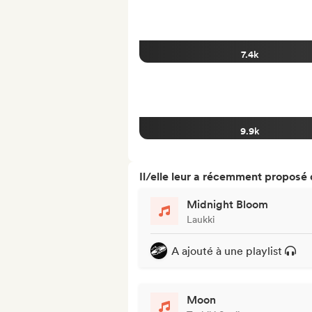
7.4k
9.9k
Il/elle leur a récemment proposé
Midnight Bloom
Laukki
A ajouté à une playlist
Moon