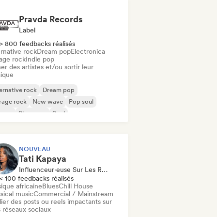
Pravda Records
Label
> 800 feedbacks réalisés
rnative rock
Dream pop
Electronica
age rock
Indie pop
er des artistes et/ou sortir leur
ique
ernative rock
Dream pop
rage rock
New wave
Pop soul
ggae
Shoegaze
Soul
NOUVEAU
Tati Kapaya
Influenceur·euse Sur Les Réseaux Sociaux
< 100 feedbacks réalisés
ique africaine
Blues
Chill House
sical music
Commercial / Mainstream
ier des posts ou reels impactants sur
 réseaux sociaux