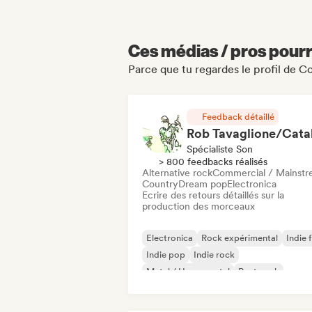
Ces médias / pros pourr
Parce que tu regardes le profil de 
Feedback détaillé
Spécialiste Son
> 800 feedbacks réalisés
Alternative rock
Commercial / Mainst
Country
Dream pop
Electronica
Ecrire des retours détaillés sur la
production des morceaux
Electronica
Rock expérimental
Indie 
Indie pop
Indie rock
Metal / Heavy metal
Post punk
Rock & Roll / Classic Rock