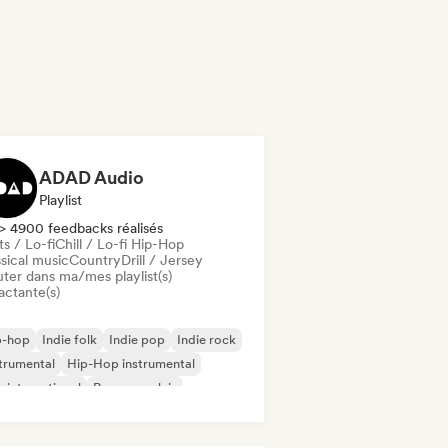
ADAD Audio
Playlist
> 4900 feedbacks réalisés
s / Lo-fi
Chill / Lo-fi Hip-Hop
sical music
Country
Drill / Jersey
uter dans ma/mes playlist(s)
actante(s)
p-hop
Indie folk
Indie pop
Indie rock
trumental
Hip-Hop instrumental
 international
Rap en anglais