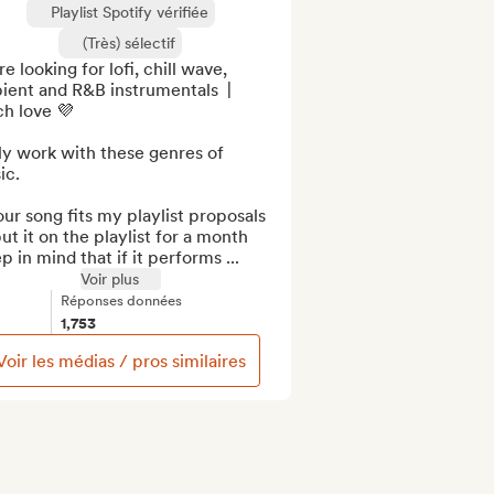
Playlist Spotify vérifiée
(Très) sélectif
e looking for lofi, chill wave, 
ent and R&B instrumentals  | 
h love 💜

ly work with these genres of 
c.

our song fits my playlist proposals 
 put it on the playlist for a month 
p in mind that if it performs ...
Voir plus
Réponses données
1,753
Voir les médias / pros similaires