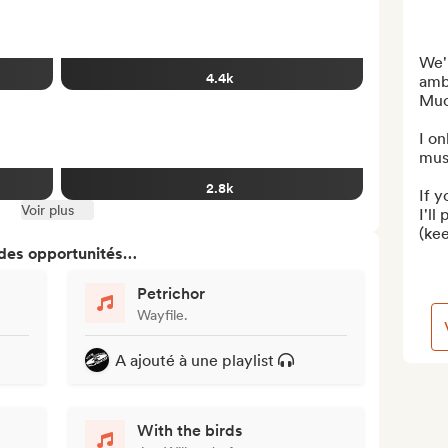
We'r
4.4k
ambi
Muc
I on
musi
2.8k
If y
Voir plus
I'll
(kee
 des opportunités…
Petrichor
Wayfile.
A ajouté à une playlist
With the birds