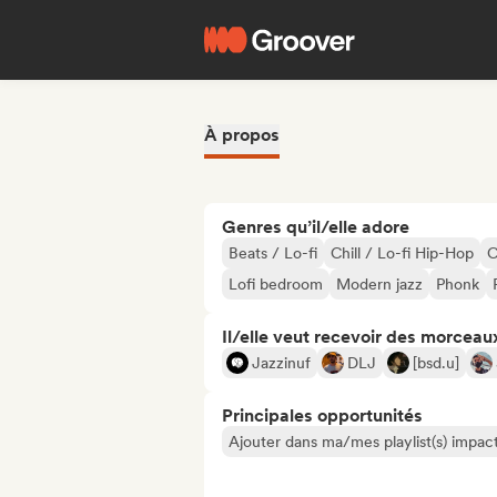
À propos
Genres qu’il/elle adore
Beats / Lo-fi
Chill / Lo-fi Hip-Hop
C
Lofi bedroom
Modern jazz
Phonk
Il/elle veut recevoir des morceaux
Jazzinuf
DLJ
[bsd.u]
Principales opportunités
Ajouter dans ma/mes playlist(s) impact