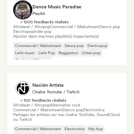
Dance Music Paradise
Playlist
> 1200 feedbacks réalisés
Afrobeat / Afropop
Commercial / Mainstream
Dance pop
Electropop
Indie pop
Ajouter dans ma/mes playlist(s) impactante(s)
Commercial / Mainstream
Dance pop
Electropop
Latin music
Latin Pop
Reggaeton
Urban pop
Afrobeat / Afropop
Nación Artista
Chaîne Youtube / Twitch
> 100 feedbacks réalisés
Afrobeat / Afropop
Alternative rock
Commercial / Mainstream
Dance pop
Electronica
Partager les artistes sur ma chaîne YouTube, SoundCloud
ou Twitch
Commercial / Mainstream
Electronica
Hip-hop