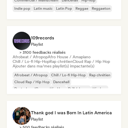
Commercial / Mainstream
Dancehall
Hip-hop
Indie pop
Latin music
Latin Pop
Reggae
Reggaeton
109records
Playlist
> 3100 feedbacks réalisés
Afrobeat / Afropop
Afro House / Amapiano
Chill / Lo-fi Hip-Hop
Rap chrétien
Cloud Rap / Hip Hop
Ajouter dans ma/mes playlist(s) impactante(s)
Afrobeat / Afropop
Chill / Lo-fi Hip-Hop
Rap chrétien
Cloud Rap / Hip Hop
Dancehall
Deutschrap/German Hip-Hop
Drill / Jersey
Hip-hop
Thank god I was Born In Latin America
Playlist
> 500 feedbacks réalisés