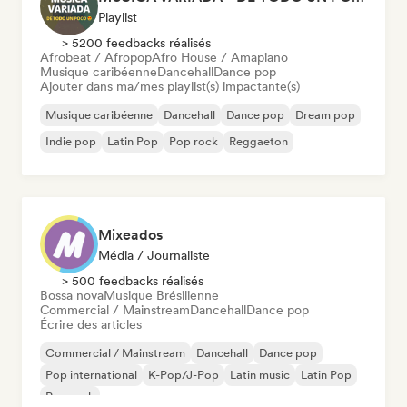
Playlist
> 5200 feedbacks réalisés
Afrobeat / Afropop
Afro House / Amapiano
Musique caribéenne
Dancehall
Dance pop
Ajouter dans ma/mes playlist(s) impactante(s)
Musique caribéenne
Dancehall
Dance pop
Dream pop
Indie pop
Latin Pop
Pop rock
Reggaeton
Mixeados
Média / Journaliste
> 500 feedbacks réalisés
Bossa nova
Musique Brésilienne
Commercial / Mainstream
Dancehall
Dance pop
Écrire des articles
Commercial / Mainstream
Dancehall
Dance pop
Pop international
K-Pop/J-Pop
Latin music
Latin Pop
Pop rock