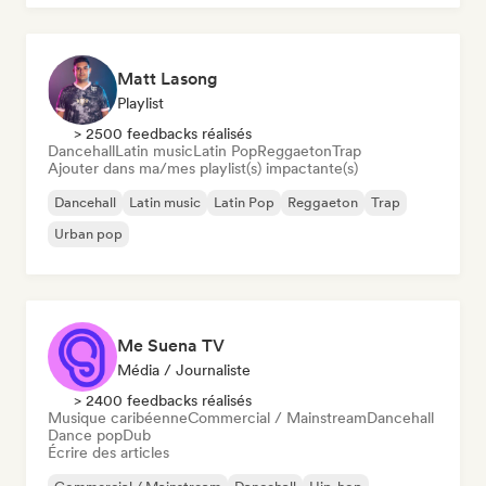
Matt Lasong
Playlist
> 2500 feedbacks réalisés
Dancehall
Latin music
Latin Pop
Reggaeton
Trap
Ajouter dans ma/mes playlist(s) impactante(s)
Dancehall
Latin music
Latin Pop
Reggaeton
Trap
Urban pop
Me Suena TV
Média / Journaliste
> 2400 feedbacks réalisés
Musique caribéenne
Commercial / Mainstream
Dancehall
Dance pop
Dub
Écrire des articles