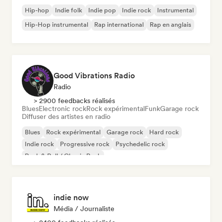
Hip-hop
Indie folk
Indie pop
Indie rock
Instrumental
Hip-Hop instrumental
Rap international
Rap en anglais
Good Vibrations Radio
Radio
> 2900 feedbacks réalisés
Blues
Electronic rock
Rock expérimental
Funk
Garage rock
Diffuser des artistes en radio
Blues
Rock expérimental
Garage rock
Hard rock
Indie rock
Progressive rock
Psychedelic rock
Rock & Roll / Classic Rock
indie now
Média / Journaliste