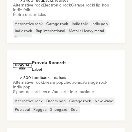
> 2400 feedbacks réalisés
Alternative rock
Electronic rock
Garage rock
Hip-hop
Indie folk
Écrire des articles
Alternative rock
Garage rock
Indie folk
Indie pop
Indie rock
Rap international
Metal / Heavy metal
Pop rock
Pravda Records
Label
> 800 feedbacks réalisés
Alternative rock
Dream pop
Electronica
Garage rock
Indie pop
Signer des artistes et/ou sortir leur musique
Alternative rock
Dream pop
Garage rock
New wave
Pop soul
Reggae
Shoegaze
Soul