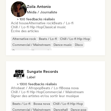
Zoila Antonio
Média / Journaliste
> 100 feedbacks réalisés
Acid house
Alternative rock
Beats / Lo-fi
Chill / Lo-fi Hip-Hop
Classical music
Écrire des articles
Alternative rock
Beats / Lo-fi
Chill / Lo-fi Hip-Hop
Commercial / Mainstream
Dance music
Disco
Dream pop
House music
Sungate Records
Label
> 1300 feedbacks réalisés
Afrobeat / Afropop
Beats / Lo-fi
Bossa nova
Chill / Lo-fi Hip-Hop
Commercial / Mainstream
Signer des artistes et/ou sortir leur musique
Beats / Lo-fi
Bossa nova
Chill / Lo-fi Hip-Hop
Commercial / Mainstream
Dancehall
Dance pop