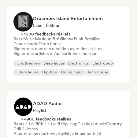
Dreamers Island Entertainment
Label, Éditeur
> 1000 feedbacks réalisés
Bass Music
Musique Brésilienne
Funk Brésilien
Dance music
Deep house
Signer des contrats d’édition avec des artistes
Signer des artistes et/ou sortir leur musique
Funk Brésilien
Deep house
Electronica
Electropop
Future house
Hip-hop
House music
Tech House
ADAD Audio
Playlist
> 4900 feedbacks réalisés
Beats / Lo-fi
Chill / Lo-fi Hip-Hop
Classical music
Country
Drill / Jersey
Ajouter dans ma/mes playlist(s) impactante(s)