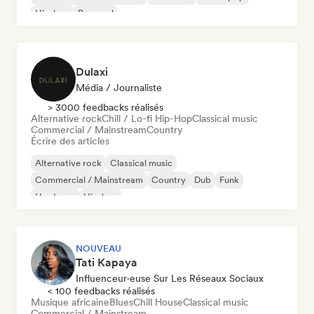
Hip-hop
Pop soul
Dulaxi
Média / Journaliste
> 3000 feedbacks réalisés
Alternative rock
Chill / Lo-fi Hip-Hop
Classical music
Commercial / Mainstream
Country
Écrire des articles
Alternative rock
Classical music
Commercial / Mainstream
Country
Dub
Funk
Hardcore
Hip-hop
NOUVEAU
Tati Kapaya
Influenceur·euse Sur Les Réseaux Sociaux
< 100 feedbacks réalisés
Musique africaine
Blues
Chill House
Classical music
Commercial / Mainstream