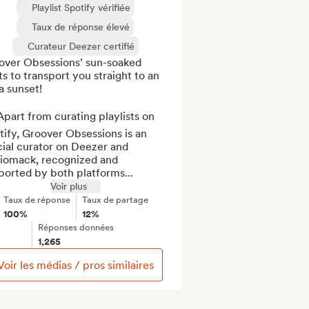
Playlist Spotify vérifiée
Taux de réponse élevé
Curateur Deezer certifié
over Obsessions’ sun-soaked 
s to transport you straight to an 
a sunset!

part from curating playlists on 
ify, Groover Obsessions is an 
cial curator on Deezer and 
iomack, recognized and 
ported by both platforms...
Voir plus
Taux de réponse
Taux de partage
100%
12%
Réponses données
1,265
Voir les médias / pros similaires