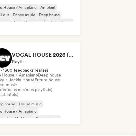
ro House / Amapiano
Ambient
ll out
Dance music
Deep house
um and Bass
House music
Indie Dance
VOCAL HOUSE 2026 (by DC Vemana)
Playlist
> 1300 feedbacks réalisés
o House / Amapiano
Deep house
ky / Jackin House
Future house
se music
uter dans ma/mes playlist(s)
actante(s)
ep house
House music
ro House / Amapiano
ky / Jackin House
Future house
ch House