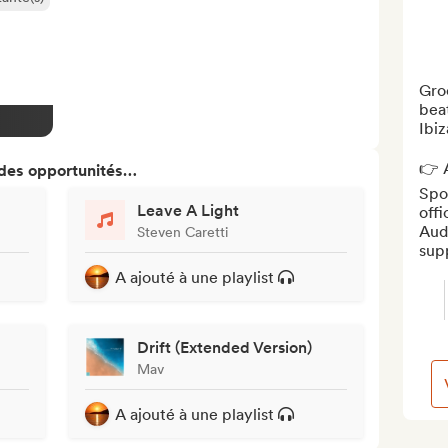
Gro
beat
Ibiz
👉 A
 des opportunités…
Spot
Leave A Light
offi
Aud
Steven Caretti
sup
A ajouté à une playlist
Drift (Extended Version)
Mav
A ajouté à une playlist