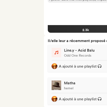
2.3k
Il/elle leur a récemment proposé
Line.y - Acid Balu
Odd One Records
A ajouté à une playlist
Matha
hemel
A ajouté à une playlist