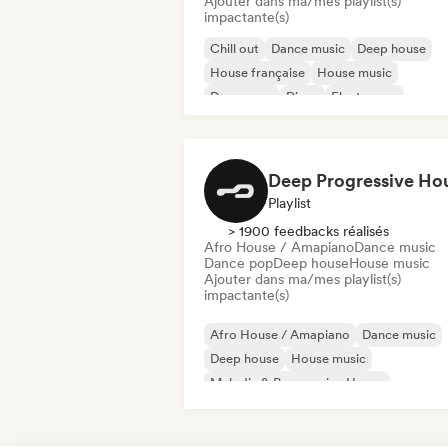
Ajouter dans ma/mes playlist(s)
impactante(s)
Chill out
Dance music
Deep house
House française
House music
Dance pop
Disco
Electropop
Playlist
> 1900 feedbacks réalisés
Afro House / Amapiano
Dance music
Dance pop
Deep house
House music
Ajouter dans ma/mes playlist(s)
impactante(s)
Afro House / Amapiano
Dance music
Deep house
House music
Melodic & Progressive House
Melodic Techno
Organic House / Downtempo
Dance p