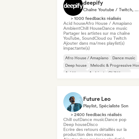
deepify
Chaîne Youtube / Twitch, Playlist
> 1000 feedbacks réalisés
Acid house
Afro House / Amapiano
Ambient
Chill House
Dance music
Partager les artistes sur ma chaîne
YouTube, SoundCloud ou Twitch
Ajouter dans ma/mes playlist(s)
impactante(s)
Afro House / Amapiano
Dance music
Deep house
Melodic & Progressive Ho
Acid house
Ambient
Chill House
Electronica
Future Leo
Playlist, Spécialiste Son
> 2400 feedbacks réalisés
Chill out
Dance music
Dance pop
Deep house
Disco
Ecrire des retours détaillés sur la
production des morceaux