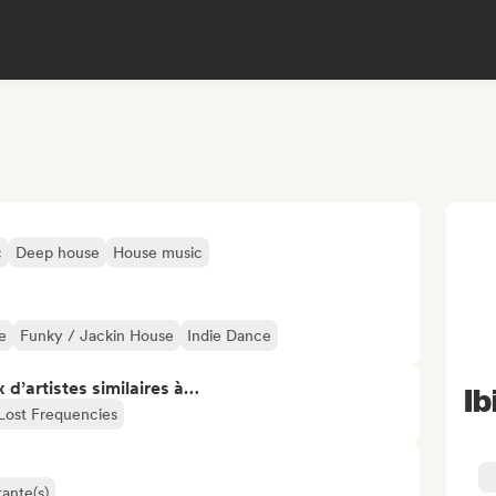
c
Deep house
House music
e
Funky / Jackin House
Indie Dance
 d’artistes similaires à…
Ib
Lost Frequencies
ante(s)