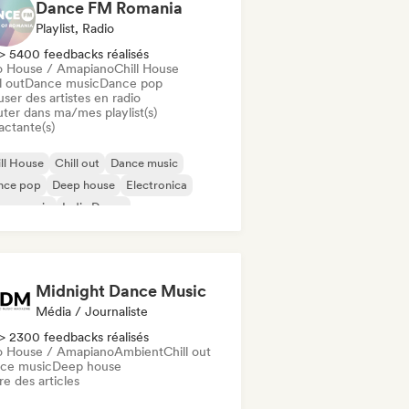
Dance FM Romania
Playlist, Radio
> 5400 feedbacks réalisés
o House / Amapiano
Chill House
l out
Dance music
Dance pop
user des artistes en radio
uter dans ma/mes playlist(s)
actante(s)
ll House
Chill out
Dance music
nce pop
Deep house
Electronica
use music
Indie Dance
Midnight Dance Music
Média / Journaliste
> 2300 feedbacks réalisés
o House / Amapiano
Ambient
Chill out
ce music
Deep house
re des articles