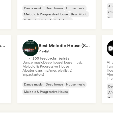
Af
Dance music
Deep house
House music
Chi
Melodic & Progressive House
Bass Music
Dr
Chill out
Minimal
Tech House
Deep Progressive House 2026 (by MODERNDEEP)
Best Melodic House (Szabolcs Loch)
Playlist
> 1200 feedbacks réalisés
Dance music
Deep house
House music
Afr
Melodic & Progressive House
Fun
Ajouter dans ma/mes playlist(s)
Hou
impactante(s)
Ajo
imp
Dance music
Deep house
House music
De
Melodic & Progressive House
Af
Fun
Te
op