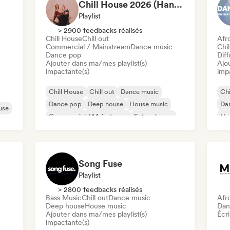
Chill House 2026 (Hannah - TCG)
Playlist
> 2900 feedbacks réalisés
Chill House
Chill out
Afr
Commercial / Mainstream
Dance music
Chil
Dance pop
Diff
Ajouter dans ma/mes playlist(s)
Ajo
impactante(s)
imp
Chill House
Chill out
Dance music
Chi
Dance pop
Deep house
House music
Da
use
Commercial / Mainstream
Future house
Ho
Song Fuse
Playlist
> 2800 feedbacks réalisés
Bass Music
Chill out
Dance music
Afr
Deep house
House music
Dan
Ajouter dans ma/mes playlist(s)
Écri
impactante(s)