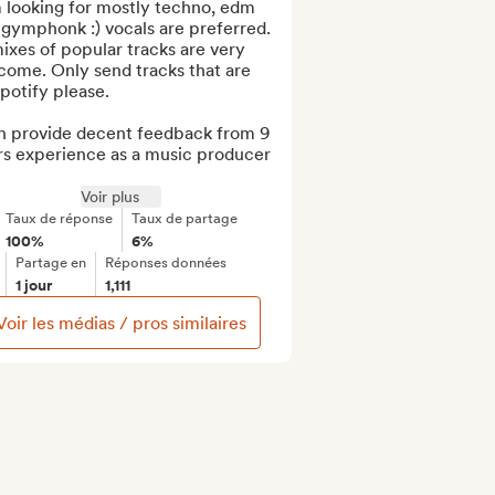
 looking for mostly techno, edm 
gymphonk :) vocals are preferred. 
xes of popular tracks are very 
ome. Only send tracks that are 
potify please.

an provide decent feedback from 9 
rs experience as a music producer 
Voir plus
Taux de réponse
Taux de partage
100%
6%
Partage en
Réponses données
1 jour
1,111
Voir les médias / pros similaires