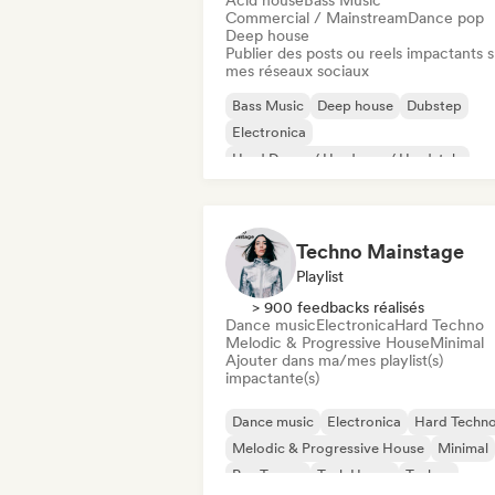
Acid house
Bass Music
Commercial / Mainstream
Dance pop
Deep house
Publier des posts ou reels impactants s
mes réseaux sociaux
Bass Music
Deep house
Dubstep
Electronica
Hard Dance / Hardcore / Hardstyle
Hard Techno
House music
Melodic & Progressive House
Techno Mainstage
Playlist
> 900 feedbacks réalisés
Dance music
Electronica
Hard Techno
Melodic & Progressive House
Minimal
Ajouter dans ma/mes playlist(s)
impactante(s)
Dance music
Electronica
Hard Techn
Melodic & Progressive House
Minimal
Psy-Trance
Tech House
Techno