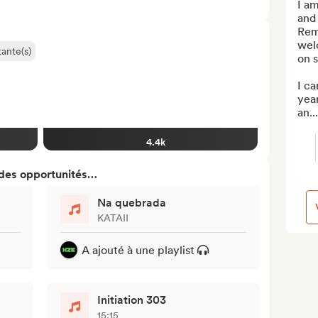
I am
and 
Remi
welc
ante(s)
on s
I c
yea
an...
4.4k
 des opportunités…
Na quebrada
KATAII
A ajouté à une playlist
Initiation 303
15:15