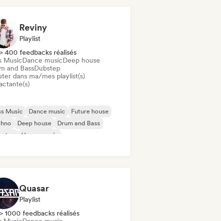
Reviny
Playlist
> 400 feedbacks réalisés
s Music
Dance music
Deep house
m and Bass
Dubstep
uter dans ma/mes playlist(s)
actante(s)
ss Music
Dance music
Future house
chno
Deep house
Drum and Bass
bstep
House music
Quasar
Playlist
> 1000 feedbacks réalisés