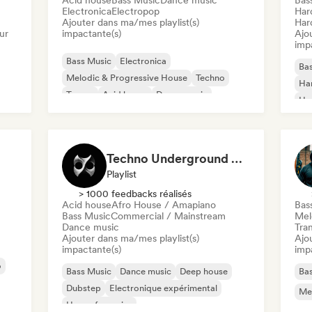
Acid house
Bass Music
Dance music
Bas
Electronica
Electropop
Har
Ajouter dans ma/mes playlist(s)
Har
ur
impactante(s)
Ajo
imp
Bass Music
Electronica
Ba
Melodic & Progressive House
Techno
Har
Trance
Acid house
Dance music
Ho
Electropop
Mel
Te
Techno Underground Rave Anthems by Orphium
Playlist
> 1000 feedbacks réalisés
Acid house
Afro House / Amapiano
Bas
Bass Music
Commercial / Mainstream
Mel
Dance music
Tra
Ajouter dans ma/mes playlist(s)
Ajo
impactante(s)
imp
o
Bass Music
Dance music
Deep house
Ba
Dubstep
Electronique expérimental
Mel
House française