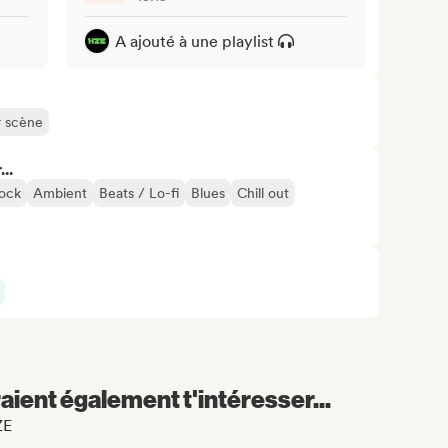
A ajouté à une playlist
r scène
..
rock
Ambient
Beats / Lo-fi
Blues
Chill out
aient également t'intéresser...
ZE