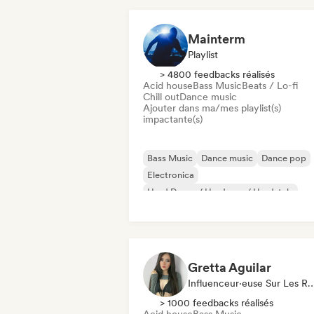
Mainterm
Playlist
> 4800 feedbacks réalisés
Acid house
Bass Music
Beats / Lo-fi
Chill out
Dance music
Ajouter dans ma/mes playlist(s)
impactante(s)
Bass Music
Dance music
Dance pop
Electronica
Hard Dance / Hardcore / Hardstyle
Hard Techno
House music
Musique industrielle
Gretta Aguilar
Influenceur·euse Sur Les Résea
> 1000 feedbacks réalisés