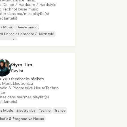
s Music
Dance music
d Dance / Hardcore / Hardstyle
d Techno
House music
uter dans ma/mes playlist(s)
actante(s)
ss Music
Dance music
d Dance / Hardcore / Hardstyle
use music
odic & Progressive House
Tech House
chno
Hard Techno
Gym Tim
Playlist
> 700 feedbacks réalisés
s Music
Electronica
odic & Progressive House
Techno
nce
uter dans ma/mes playlist(s)
actante(s)
ss Music
Electronica
Techno
Trance
odic & Progressive House