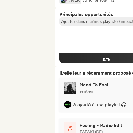
NIVEK
Afficher tout +12
Principales opportunités
Ajouter dans ma/mes playlist(s) impact
8.7k
Il/elle leur a récemment proposé
Need To Feel
sentien_
A ajouté à une playlist
Feeling - Radio Edit
TATAKI (DE)