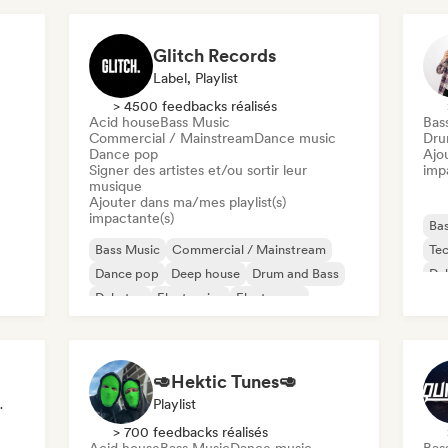
Glitch Records
Label, Playlist
> 4500 feedbacks réalisés
Acid house
Bass Music
Bas
Commercial / Mainstream
Dance music
Dru
Dance pop
Ajo
Signer des artistes et/ou sortir leur
imp
musique
Ajouter dans ma/mes playlist(s)
impactante(s)
Ba
Bass Music
Commercial / Mainstream
Te
Dance pop
Deep house
Drum and Bass
Du
Dubstep
Electronica
Electropop
🥑Hektic Tunes🥑
ux Sociaux
Playlist
> 700 feedbacks réalisés