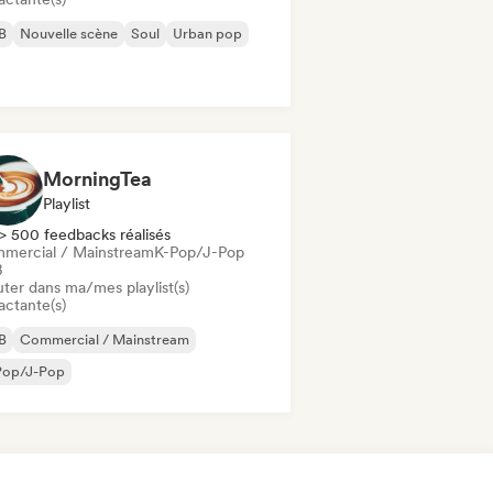
B
Nouvelle scène
Soul
Urban pop
MorningTea
Playlist
> 500 feedbacks réalisés
mercial / Mainstream
K-Pop/J-Pop
B
uter dans ma/mes playlist(s)
actante(s)
B
Commercial / Mainstream
Pop/J-Pop