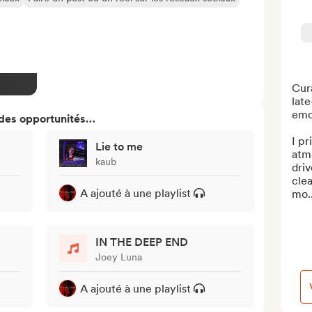
Cura
late
emo
 des opportunités…
I pr
Lie to me
atm
kaub
driv
clea
A ajouté à une playlist
mo..
IN THE DEEP END
Joey Luna
A ajouté à une playlist