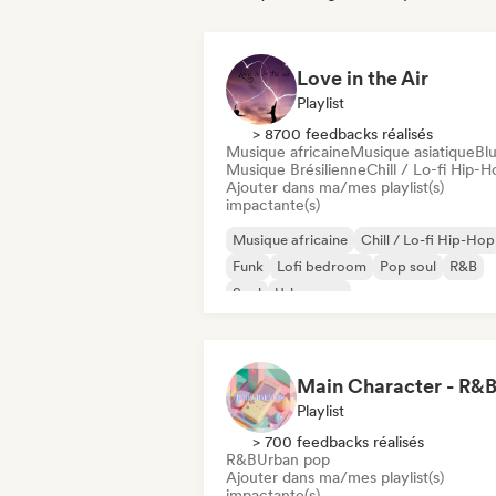
Love in the Air
Playlist
> 8700 feedbacks réalisés
Musique africaine
Musique asiatique
Bl
Musique Brésilienne
Chill / Lo-fi Hip-H
Ajouter dans ma/mes playlist(s)
impactante(s)
Musique africaine
Chill / Lo-fi Hip-Hop
Funk
Lofi bedroom
Pop soul
R&B
Soul
Urban pop
Main Character - R&
Playlist
> 700 feedbacks réalisés
R&B
Urban pop
Ajouter dans ma/mes playlist(s)
impactante(s)