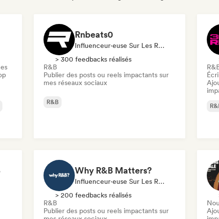
Rnbeats0
Influenceur·euse Sur Les Réseaux Sociaux
> 300 feedbacks réalisés
ues
R&B
R&
op
Publier des posts ou reels impactants sur
Écri
mes réseaux sociaux
Ajo
imp
R&B
R&
B
Why R&B Matters?
Influenceur·euse Sur Les Réseaux Sociaux
> 200 feedbacks réalisés
R&B
Nou
Publier des posts ou reels impactants sur
Ajo
mes réseaux sociaux
imp