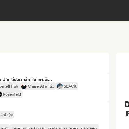
 d’artistes similaires à…
ntell Fish
Chase Atlantic
6LACK
Rosenfeld
D
ante(s)
ciaux
Faire un post ou un reel sur les réseaux sociaux