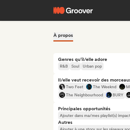
À propos
Genres qu’il/elle adore
R&B
Soul
Urban pop
Il/elle veut recevoir des morceaux
Two Feet
The Weeknd
Mo
The Neighbourhood
BURY
Principales opportunités
Ajouter dans ma/mes playlist(s) impact
Autres
Ajouter à une story sur les réseaux so