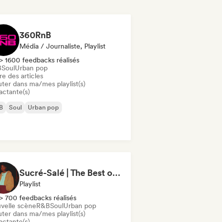
360RnB
Média / Journaliste, Playlist
> 1600 feedbacks réalisés
B
Soul
Urban pop
re des articles
uter dans ma/mes playlist(s)
actante(s)
B
Soul
Urban pop
Sucré-Salé | The Best of French R&B
Playlist
> 700 feedbacks réalisés
velle scène
R&B
Soul
Urban pop
uter dans ma/mes playlist(s)
actante(s)