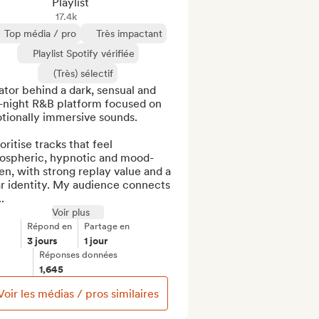
Playlist
17.4k
Top média / pro
Très impactant
Playlist Spotify vérifiée
(Très) sélectif
tor behind a dark, sensual and 
-night R&B platform focused on 
tionally immersive sounds.

ioritise tracks that feel 
ospheric, hypnotic and mood-
en, with strong replay value and a 
r identity. My audience connects 
.
Voir plus
Répond en
Partage en
3 jours
1 jour
Réponses données
1,645
Voir les médias / pros similaires