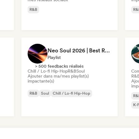
R&B
R&
Neo Soul 2026 | Best R&B Playlist Intimate & Sexy
Playlist
> 500 feedbacks réalisés
Chill / Lo-fi Hip-Hop
R&B
Soul
Com
Ajouter dans ma/mes playlist(s)
R&
impactante(s)
Ajo
imp
R&B
Soul
Chill / Lo-fi Hip-Hop
R&
K-