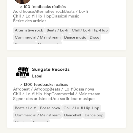
> 100 feedbacks réalisés
Acid house
Alternative rock
Beats / Lo-fi
Chill / Lo-fi Hip-Hop
Classical music
Écrire des articles
Alternative rock
Beats / Lo-fi
Chill / Lo-fi Hip-Hop
Commercial / Mainstream
Dance music
Disco
Dream pop
House music
Sungate Records
Label
> 1300 feedbacks réalisés
Afrobeat / Afropop
Beats / Lo-fi
Bossa nova
Chill / Lo-fi Hip-Hop
Commercial / Mainstream
Signer des artistes et/ou sortir leur musique
Beats / Lo-fi
Bossa nova
Chill / Lo-fi Hip-Hop
Commercial / Mainstream
Dancehall
Dance pop
Hip-hop
Pop soul