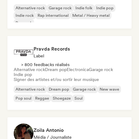
Alternative rock
Garage rock
Indie folk
Indie pop
Indie rock
Rap international
Metal / Heavy metal
Pop rock
Pravda Records
Label
> 800 feedbacks réalisés
Alternative rock
Dream pop
Electronica
Garage rock
Indie pop
Signer des artistes et/ou sortir leur musique
Alternative rock
Dream pop
Garage rock
New wave
Pop soul
Reggae
Shoegaze
Soul
Zoila Antonio
Média / Journaliste