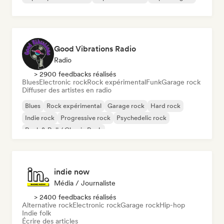
Good Vibrations Radio
Radio
> 2900 feedbacks réalisés
Blues
Electronic rock
Rock expérimental
Funk
Garage rock
Diffuser des artistes en radio
Blues
Rock expérimental
Garage rock
Hard rock
Indie rock
Progressive rock
Psychedelic rock
Rock & Roll / Classic Rock
indie now
Média / Journaliste
> 2400 feedbacks réalisés
Alternative rock
Electronic rock
Garage rock
Hip-hop
Indie folk
Écrire des articles