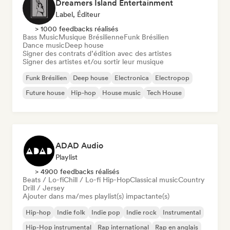
Dreamers Island Entertainment
Label, Éditeur
> 1000 feedbacks réalisés
Bass Music
Musique Brésilienne
Funk Brésilien
Dance music
Deep house
Signer des contrats d’édition avec des artistes
Signer des artistes et/ou sortir leur musique
Funk Brésilien
Deep house
Electronica
Electropop
Future house
Hip-hop
House music
Tech House
ADAD Audio
Playlist
> 4900 feedbacks réalisés
Beats / Lo-fi
Chill / Lo-fi Hip-Hop
Classical music
Country
Drill / Jersey
Ajouter dans ma/mes playlist(s) impactante(s)
Hip-hop
Indie folk
Indie pop
Indie rock
Instrumental
Hip-Hop instrumental
Rap international
Rap en anglais