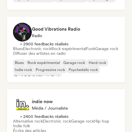
Good Vibrations Radio
Radio
> 2900 feedbacks réalisés
Blues
Electronic rock
Rock expérimental
Funk
Garage rock
Diffuser des artistes en radio
Blues
Rock expérimental
Garage rock
Hard rock
Indie rock
Progressive rock
Psychedelic rock
Rock & Roll / Classic Rock
indie now
Média / Journaliste
> 2400 feedbacks réalisés
Alternative rock
Electronic rock
Garage rock
Hip-hop
Indie folk
Écrire des articles