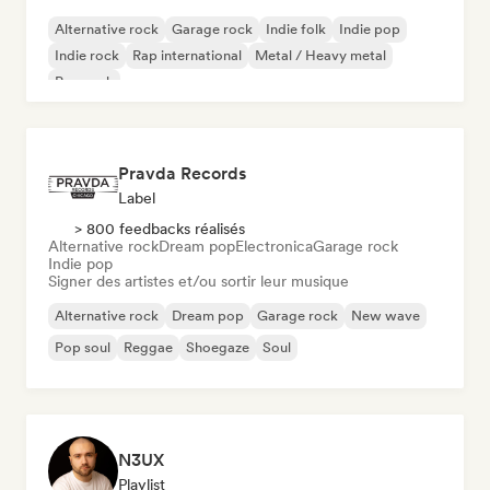
Alternative rock
Garage rock
Indie folk
Indie pop
Indie rock
Rap international
Metal / Heavy metal
Pop rock
Pravda Records
Label
> 800 feedbacks réalisés
Alternative rock
Dream pop
Electronica
Garage rock
Indie pop
Signer des artistes et/ou sortir leur musique
Alternative rock
Dream pop
Garage rock
New wave
Pop soul
Reggae
Shoegaze
Soul
N3UX
Playlist