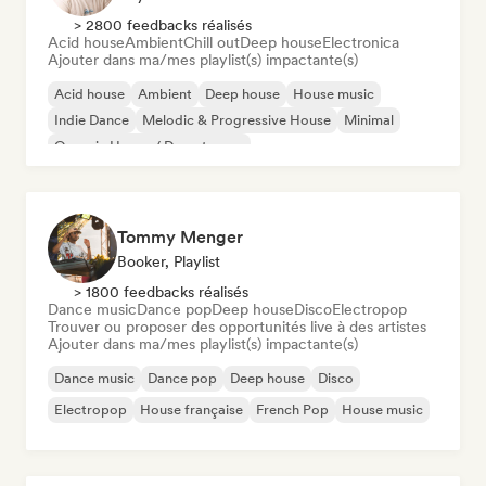
> 2800 feedbacks réalisés
Acid house
Ambient
Chill out
Deep house
Electronica
Ajouter dans ma/mes playlist(s) impactante(s)
Acid house
Ambient
Deep house
House music
Indie Dance
Melodic & Progressive House
Minimal
Organic House / Downtempo
Tommy Menger
Booker, Playlist
> 1800 feedbacks réalisés
Dance music
Dance pop
Deep house
Disco
Electropop
Trouver ou proposer des opportunités live à des artistes
Ajouter dans ma/mes playlist(s) impactante(s)
Dance music
Dance pop
Deep house
Disco
Electropop
House française
French Pop
House music