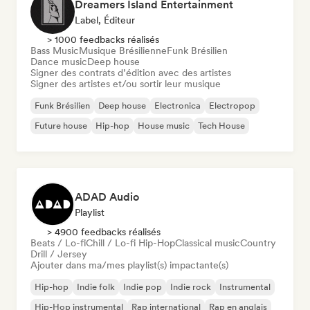
Dreamers Island Entertainment
Label, Éditeur
> 1000 feedbacks réalisés
Bass Music
Musique Brésilienne
Funk Brésilien
Dance music
Deep house
Signer des contrats d’édition avec des artistes
Signer des artistes et/ou sortir leur musique
Funk Brésilien
Deep house
Electronica
Electropop
Future house
Hip-hop
House music
Tech House
ADAD Audio
Playlist
> 4900 feedbacks réalisés
Beats / Lo-fi
Chill / Lo-fi Hip-Hop
Classical music
Country
Drill / Jersey
Ajouter dans ma/mes playlist(s) impactante(s)
Hip-hop
Indie folk
Indie pop
Indie rock
Instrumental
Hip-Hop instrumental
Rap international
Rap en anglais