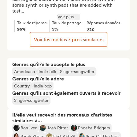
some synth or synth pads that are added with 
tast...
Voir plus
Taux de réponse
Taux de partage
Réponses données
96%
5%
332
Voir les médias / pros similaires
Genres qu’il/elle accepte le plus
Americana
Indie folk
Singer-songwriter
Genres qu’il/elle adore
Country
Indie pop
Genres qu'ils sont également ouverts à recevoir
Singer-songwriter
Il/elle veut recevoir des morceaux d’artistes
similaires à…
Bon Iver
Josh Ritter
Phoebe Bridgers
Sarah Klang
First Aid Kit
Sons Of The East