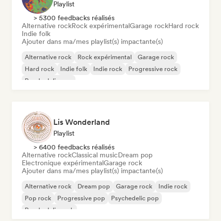
Playlist
> 5300 feedbacks réalisés
Alternative rock
Rock expérimental
Garage rock
Hard rock
Indie folk
Ajouter dans ma/mes playlist(s) impactante(s)
Alternative rock
Rock expérimental
Garage rock
Hard rock
Indie folk
Indie rock
Progressive rock
Psychedelic pop
Lis Wonderland
Playlist
> 6400 feedbacks réalisés
Alternative rock
Classical music
Dream pop
Electronique expérimental
Garage rock
Ajouter dans ma/mes playlist(s) impactante(s)
Alternative rock
Dream pop
Garage rock
Indie rock
Pop rock
Progressive pop
Psychedelic pop
Psychedelic rock