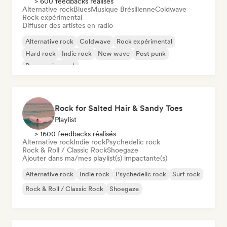
> 600 feedbacks réalisés
Alternative rock
Blues
Musique Brésilienne
Coldwave
Rock expérimental
Diffuser des artistes en radio
Alternative rock
Coldwave
Rock expérimental
Hard rock
Indie rock
New wave
Post punk
Progressive rock
Rock for Salted Hair & Sandy Toes
Playlist
> 1600 feedbacks réalisés
Alternative rock
Indie rock
Psychedelic rock
Rock & Roll / Classic Rock
Shoegaze
Ajouter dans ma/mes playlist(s) impactante(s)
Alternative rock
Indie rock
Psychedelic rock
Surf rock
Rock & Roll / Classic Rock
Shoegaze