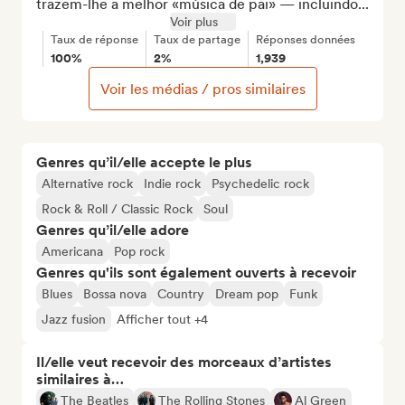
trazem-lhe a melhor «música de pai» — incluindo...
Voir plus
Taux de réponse
Taux de partage
Réponses données
100%
2%
1,939
Voir les médias / pros similaires
Genres qu’il/elle accepte le plus
Alternative rock
Indie rock
Psychedelic rock
Rock & Roll / Classic Rock
Soul
Genres qu’il/elle adore
Americana
Pop rock
Genres qu'ils sont également ouverts à recevoir
Blues
Bossa nova
Country
Dream pop
Funk
Jazz fusion
Afficher tout +4
Il/elle veut recevoir des morceaux d’artistes
similaires à…
The Beatles
The Rolling Stones
Al Green