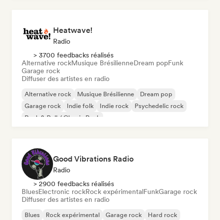
Heatwave!
Radio
> 3700 feedbacks réalisés
Alternative rock
Musique Brésilienne
Dream pop
Funk
Garage rock
Diffuser des artistes en radio
Alternative rock
Musique Brésilienne
Dream pop
Garage rock
Indie folk
Indie rock
Psychedelic rock
Rock & Roll / Classic Rock
Good Vibrations Radio
Radio
> 2900 feedbacks réalisés
Blues
Electronic rock
Rock expérimental
Funk
Garage rock
Diffuser des artistes en radio
Blues
Rock expérimental
Garage rock
Hard rock