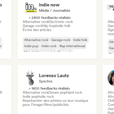
o
indie now
Média / Journaliste
> 2400 feedbacks réalisés
l
Alternative rock
Electronic rock
Alte
Garage rock
Hip-hop
Indie folk
Gar
Écrire des articles
Sign
mus
k
Alternative rock
Garage rock
Indie folk
Alt
k
Indie pop
Indie rock
Rap international
Ga
Metal / Heavy metal
Pop rock
Re
Lorenzo Lautz
Synchro
> 1600 feedbacks réalisés
fi
Alternative rock
Dream pop
Hard rock
Afr
Indie pop
Indie rock
Afr
Représenter des artistes ou leur musique
Chil
pour l’image/films/publicités
Com
Jaz
Publ