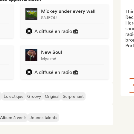
Mickey under every wall
Thin
Rec
S8JFOU
Here
show
A diffusé en radio
radi
broa
Port
New Soul
Myalmé
A diffusé en radio
Éclectique
Groovy
Original
Surprenant
Album à venir
Jeunes talents