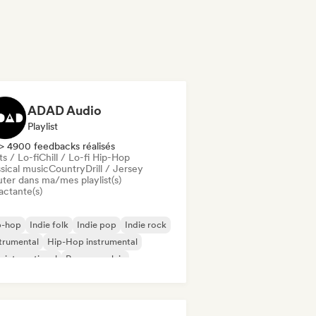
ADAD Audio
Playlist
> 4900 feedbacks réalisés
s / Lo-fi
Chill / Lo-fi Hip-Hop
sical music
Country
Drill / Jersey
uter dans ma/mes playlist(s)
actante(s)
p-hop
Indie folk
Indie pop
Indie rock
trumental
Hip-Hop instrumental
 international
Rap en anglais