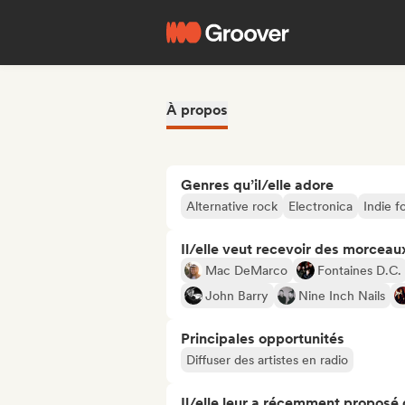
À propos
Genres qu’il/elle adore
Alternative rock
Electronica
Indie f
Il/elle veut recevoir des morceaux
Mac DeMarco
Fontaines D.C.
John Barry
Nine Inch Nails
Principales opportunités
Diffuser des artistes en radio
Il/elle leur a récemment proposé