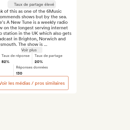
Taux de partage élevé
k of this as one of the 6Music 
ommends shows but by the sea. 
's A New Tune is a weekly radio 
 on the longest serving internet 
o station in the UK which also gets 
dcast in Brighton, Norwich and 
smouth. The show is ...
Voir plus
Taux de réponse
Taux de partage
82%
20%
Réponses données
130
Voir les médias / pros similaires