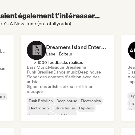
aient également t'intéresser...
ere's A New Tune (on totallyradio)
Dreamers Island Entertainment
Rob Tavaglione/Catalyst Recording
Label, Éditeur
> 1000 feedbacks réalisés
Bass Music
Musique Brésilienne
Beat
ream
Funk Brésilien
Dance music
Deep house
Clas
Signer des contrats d’édition avec des
Ajo
artistes
imp
Signer des artistes et/ou sortir leur
musique
Hi
folk
Funk Brésilien
Deep house
Electronica
Ins
Electropop
Future house
Hip-hop
Rap
House music
Tech House