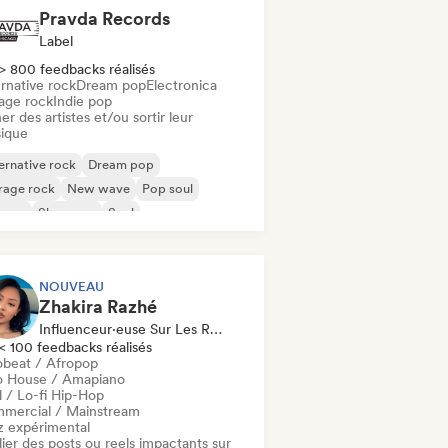
Pravda Records
Label
> 800 feedbacks réalisés
rnative rock
Dream pop
Electronica
age rock
Indie pop
er des artistes et/ou sortir leur
ique
ernative rock
Dream pop
rage rock
New wave
Pop soul
ggae
Shoegaze
Soul
NOUVEAU
Zhakira Razhé
Influenceur·euse Sur Les Réseaux Sociaux
< 100 feedbacks réalisés
obeat / Afropop
o House / Amapiano
l / Lo-fi Hip-Hop
mercial / Mainstream
z expérimental
ier des posts ou reels impactants sur