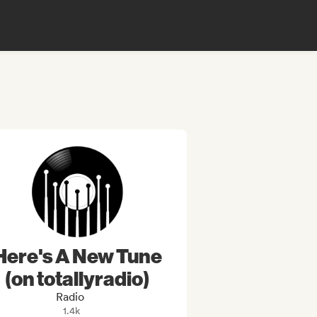
Here's A New Tune
(on totallyradio)
Radio
1.4k