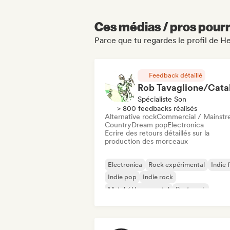
Ces médias / pros pourr
Parce que tu regardes le profil de H
Feedback détaillé
Spécialiste Son
> 800 feedbacks réalisés
Alternative rock
Commercial / Mainst
Country
Dream pop
Electronica
Ecrire des retours détaillés sur la
production des morceaux
Electronica
Rock expérimental
Indie 
Indie pop
Indie rock
Metal / Heavy metal
Post punk
Rock & Roll / Classic Rock