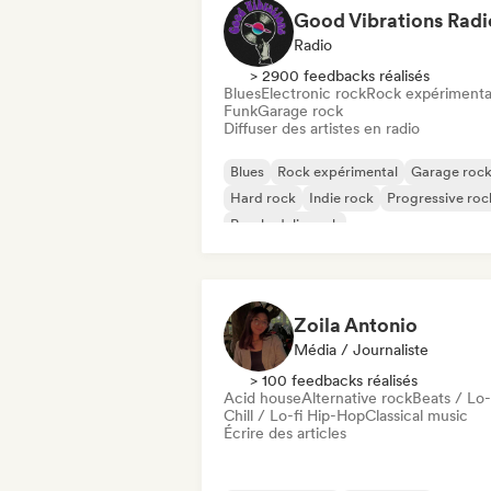
Good Vibrations Radi
Radio
> 2900 feedbacks réalisés
Blues
Electronic rock
Rock expérimenta
Funk
Garage rock
Diffuser des artistes en radio
Blues
Rock expérimental
Garage roc
Hard rock
Indie rock
Progressive roc
Psychedelic rock
Rock & Roll / Classic Rock
Zoila Antonio
Média / Journaliste
> 100 feedbacks réalisés
Acid house
Alternative rock
Beats / Lo-
Chill / Lo-fi Hip-Hop
Classical music
Écrire des articles