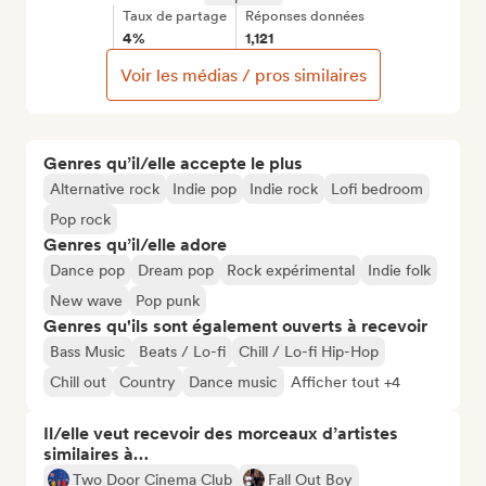
Taux de partage
Réponses données
4%
1,121
Voir les médias / pros similaires
Genres qu’il/elle accepte le plus
Alternative rock
Indie pop
Indie rock
Lofi bedroom
Pop rock
Genres qu’il/elle adore
Dance pop
Dream pop
Rock expérimental
Indie folk
New wave
Pop punk
Genres qu'ils sont également ouverts à recevoir
Bass Music
Beats / Lo-fi
Chill / Lo-fi Hip-Hop
Chill out
Country
Dance music
Afficher tout +4
Il/elle veut recevoir des morceaux d’artistes
similaires à…
Two Door Cinema Club
Fall Out Boy