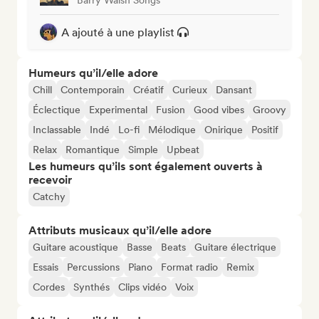
A ajouté à une playlist
Humeurs qu’il/elle adore
Chill
Contemporain
Créatif
Curieux
Dansant
Éclectique
Experimental
Fusion
Good vibes
Groovy
Inclassable
Indé
Lo-fi
Mélodique
Onirique
Positif
Relax
Romantique
Simple
Upbeat
Les humeurs qu’ils sont également ouverts à
recevoir
Catchy
Attributs musicaux qu’il/elle adore
Guitare acoustique
Basse
Beats
Guitare électrique
Essais
Percussions
Piano
Format radio
Remix
Cordes
Synthés
Clips vidéo
Voix