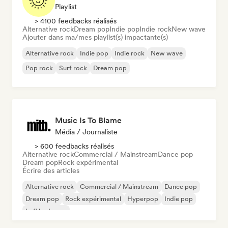
Playlist
> 4100 feedbacks réalisés
Alternative rock
Dream pop
Indie pop
Indie rock
New wave
Ajouter dans ma/mes playlist(s) impactante(s)
Alternative rock
Indie pop
Indie rock
New wave
Pop rock
Surf rock
Dream pop
Music Is To Blame
Média / Journaliste
> 600 feedbacks réalisés
Alternative rock
Commercial / Mainstream
Dance pop
Dream pop
Rock expérimental
Écrire des articles
Alternative rock
Commercial / Mainstream
Dance pop
Dream pop
Rock expérimental
Hyperpop
Indie pop
Lofi bedroom