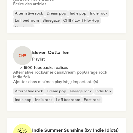
Écrire des articles
Alternative rock
Dream pop
Indie pop
Indie rock
Lofi bedroom
Shoegaze
Chill / Lo-fi Hip-Hop
Hard rock
Eleven Outta Ten
Playlist
> 1500 feedbacks réalisés
Alternative rock
Americana
Dream pop
Garage rock
Indie folk
Ajouter dans ma/mes playlist(s) impactante(s)
Alternative rock
Dream pop
Garage rock
Indie folk
Indie pop
Indie rock
Lofi bedroom
Post rock
Indie Summer Sunshine (by Indie Idiots)