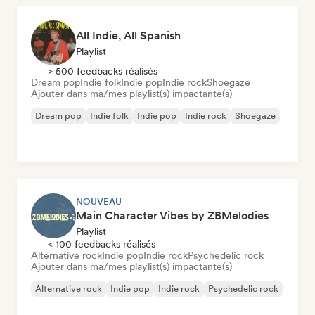
All Indie, All Spanish
Playlist
> 500 feedbacks réalisés
Dream pop
Indie folk
Indie pop
Indie rock
Shoegaze
Ajouter dans ma/mes playlist(s) impactante(s)
Dream pop
Indie folk
Indie pop
Indie rock
Shoegaze
NOUVEAU
Main Character Vibes by ZBMelodies
Playlist
< 100 feedbacks réalisés
Alternative rock
Indie pop
Indie rock
Psychedelic rock
Ajouter dans ma/mes playlist(s) impactante(s)
Alternative rock
Indie pop
Indie rock
Psychedelic rock