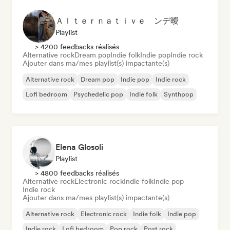
Ａｌｔｅｒｎａｔｉｖｅ ンデ曖
Playlist
> 4200 feedbacks réalisés
Alternative rock
Dream pop
Indie folk
Indie pop
Indie rock
Ajouter dans ma/mes playlist(s) impactante(s)
Alternative rock
Dream pop
Indie pop
Indie rock
Lofi bedroom
Psychedelic pop
Indie folk
Synthpop
Elena Glosoli
Playlist
> 4800 feedbacks réalisés
Alternative rock
Electronic rock
Indie folk
Indie pop
Indie rock
Ajouter dans ma/mes playlist(s) impactante(s)
Alternative rock
Electronic rock
Indie folk
Indie pop
Indie rock
Lofi bedroom
Pop rock
Post rock